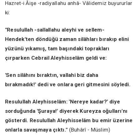
Hazret-i Âişe -radiyallahu anhâ- Vâlidemiz buyururlar
ki:
"Resulullah -sallallahu aleyhi ve sellem-
Hendek'ten döndüğü zaman silâhları bırakıp elini
yüzünü yıkamış, tam başındaki toprakları
çırparken Cebrail Aleyhisselâm geldi ve:
'Sen silâhını bıraktın, vallahi biz daha
bırakmadık!'
dedi ve onlara geri gitmesini söyledi.
Resulullah Aleyhisselâm:
'Nereye kadar?'
diye
sorduğunda
'Şuraya!'
diyerek Kureyza oğulları'nı
gösterdi. Resulullah Aleyhisselâm bu emir üzerine
onlarla savaşmaya çıktı."
(Buhârî - Müslim)