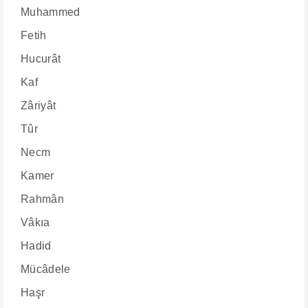
Muhammed
Fetih
Hucurât
Kaf
Zâriyât
Tûr
Necm
Kamer
Rahmân
Vâkıa
Hadid
Mücâdele
Haşr