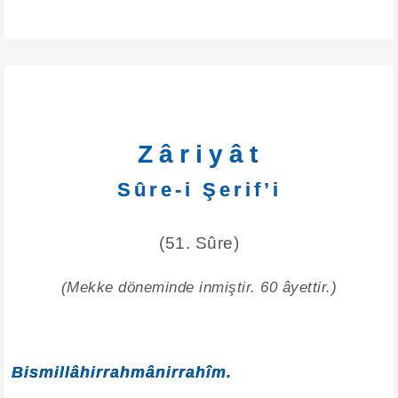
Zâriyât
Sûre-i Şerif’i
(51. Sûre)
(Mekke döneminde inmiştir. 60 âyettir.)
Bismillâhirrahmânirrahîm.