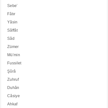
Sebe'
Fâtır
Yâsin
Sâffât
Sâd
Zümer
Mü'min
Fussilet
Şûrâ
Zuhruf
Duhân
Câsiye
Ahkaf