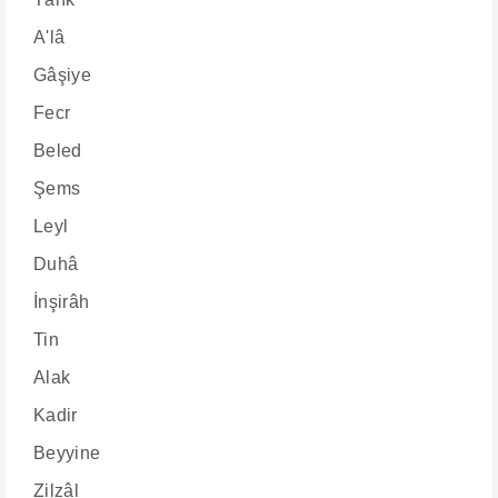
A'lâ
Gâşiye
Fecr
Beled
Şems
Leyl
Duhâ
İnşirâh
Tin
Alak
Kadir
Beyyine
Zilzâl