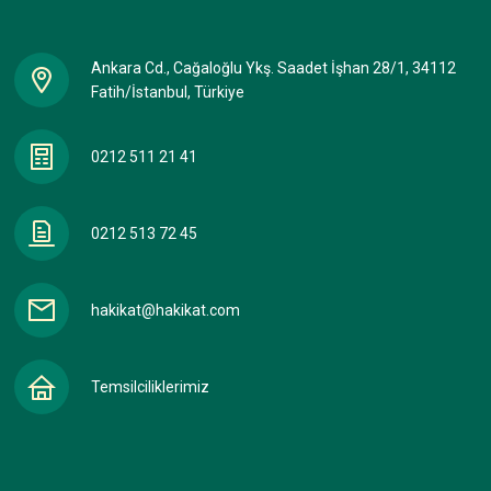
Ankara Cd., Cağaloğlu Ykş. Saadet İşhan 28/1, 34112
Fatih/İstanbul, Türkiye
0212 511 21 41
0212 513 72 45
hakikat@hakikat.com
Temsilciliklerimiz