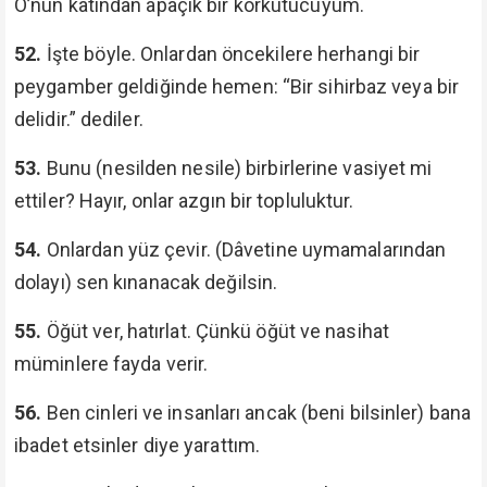
O’nun katından apaçık bir korkutucuyum.
52.
İşte böyle. Onlardan öncekilere herhangi bir
peygamber geldiğinde hemen: “Bir sihirbaz veya bir
delidir.” dediler.
53.
Bunu (nesilden nesile) birbirlerine vasiyet mi
ettiler? Hayır, onlar azgın bir topluluktur.
54.
Onlardan yüz çevir. (Dâvetine uymamalarından
dolayı) sen kınanacak değilsin.
55.
Öğüt ver, hatırlat. Çünkü öğüt ve nasihat
müminlere fayda verir.
56.
Ben cinleri ve insanları ancak (beni bilsinler) bana
ibadet etsinler diye yarattım.