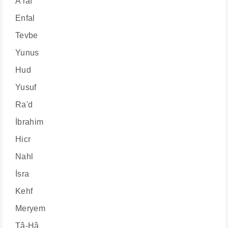
A'raf
Enfal
Tevbe
Yunus
Hud
Yusuf
Ra'd
İbrahim
Hicr
Nahl
İsra
Kehf
Meryem
Tâ-Hâ