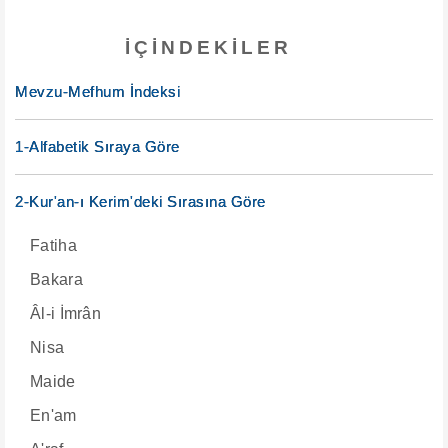
İÇINDEKILER
Mevzu-Mefhum İndeksi
1-Alfabetik Sıraya Göre
2-Kur'an-ı Kerim'deki Sırasına Göre
Fatiha
Bakara
Âl-i İmrân
Nisa
Maide
En'am