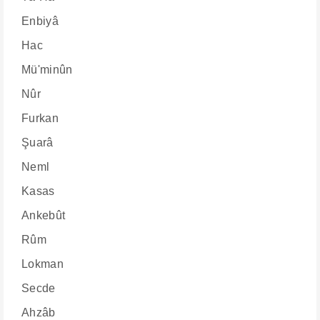
Enbiyâ
Hac
Mü'minûn
Nûr
Furkan
Şuarâ
Neml
Kasas
Ankebût
Rûm
Lokman
Secde
Ahzâb