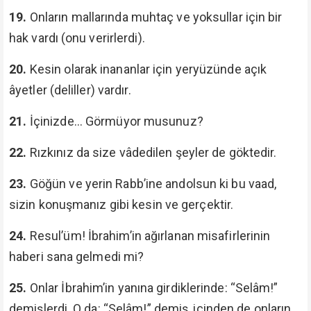
19.
Onların mallarında muhtaç ve yoksullar için bir
hak vardı (onu verirlerdi).
20.
Kesin olarak inananlar için yeryüzünde açık
âyetler (deliller) vardır.
21.
İçinizde... Görmüyor musunuz?
22.
Rızkınız da size vâdedilen şeyler de göktedir.
23.
Göğün ve yerin Rabb’ine andolsun ki bu vaad,
sizin konuşmanız gibi kesin ve gerçektir.
24.
Resul’üm! İbrahim’in ağırlanan misafirlerinin
haberi sana gelmedi mi?
25.
Onlar İbrahim’in yanına girdiklerinde: “Selâm!”
demişlerdi. O da: “Selâm!” demiş, içinden de onların