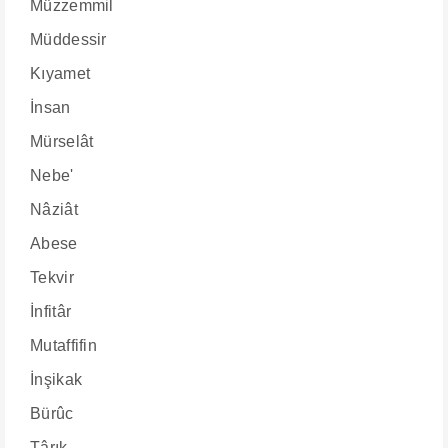
Müzzemmil
Müddessir
Kıyamet
İnsan
Mürselât
Nebe'
Nâziât
Abese
Tekvir
İnfitâr
Mutaffifin
İnşikak
Bürûc
Târık