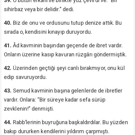
39.
O bütün erkânı ile birlikte yüz çevirdi ve: “Bir
sihirbaz veya bir delidir.” dedi.
40.
Biz de onu ve ordusunu tutup denize attık. Bu
sırada o, kendisini kınayıp duruyordu.
41.
Âd kavminin başından geçende de ibret vardır.
Onların üzerine kasıp kavuran rüzgârı göndermiştik.
42.
Üzerinden geçtiği şeyi canlı bırakmıyor, onu kül
edip savuruyordu.
43.
Semud kavminin başına gelenlerde de ibretler
vardır. Onlara: “Bir süreye kadar sefa sürüp
zevklenin!” denmişti.
44.
Rabb’lerinin buyruğuna başkaldırdılar. Bu yüzden
bakıp dururken kendilerini yıldırım çarpmıştı.