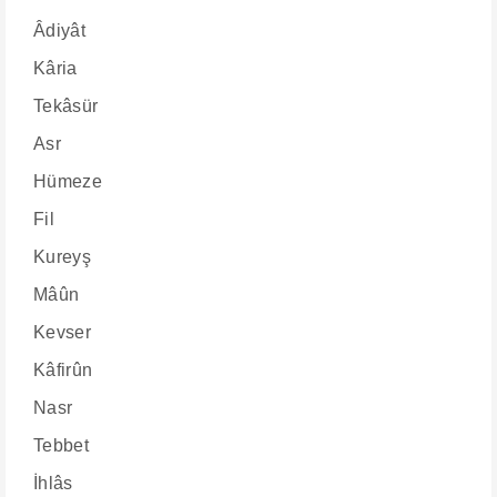
Âdiyât
Kâria
Tekâsür
Asr
Hümeze
Fil
Kureyş
Mâûn
Kevser
Kâfirûn
Nasr
Tebbet
İhlâs