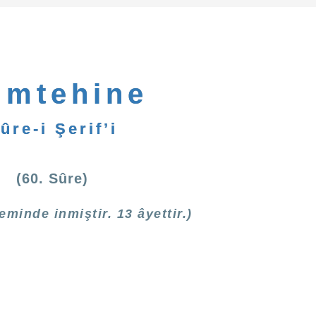
mtehine
ûre-i Şerif’i
(60. Sûre)
minde inmiştir. 13 âyettir.)