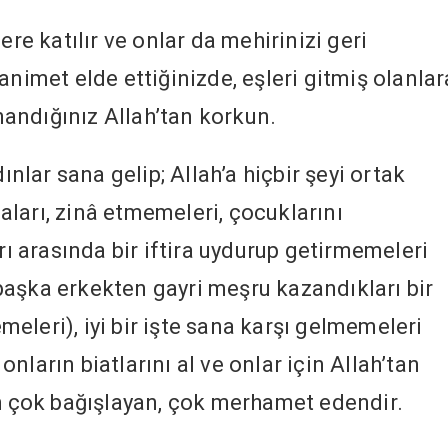
lere katılır ve onlar da mehirinizi geri
animet elde ettiğinizde, eşleri gitmiş olanlar
İnandığınız Allah’tan korkun.
lar sana gelip; Allah’a hiçbir şeyi ortak
ları, zinâ etmemeleri, çocuklarını
arı arasında bir iftira uydurup getirmemeleri
aşka erkekten gayri meşru kazandıkları bir
eleri), iyi bir işte sana karşı gelmemeleri
nların biatlarını al ve onlar için Allah’tan
ah çok bağışlayan, çok merhamet edendir.