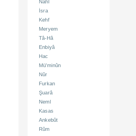
Nahl
İsra
Kehf
Meryem
Tâ-Hâ
Enbiyâ
Hac
Mü'minûn
Nûr
Furkan
Şuarâ
Neml
Kasas
Ankebût
Rûm