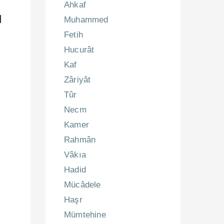
Ahkaf
l
Muhammed
Fetih
Hucurât
Kaf
Zâriyât
Tûr
Necm
Kamer
Rahmân
Vâkıa
Hadid
Mücâdele
Haşr
Mümtehine