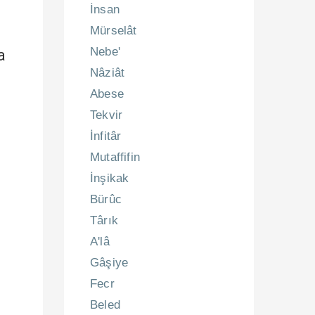
İnsan
Mürselât
Nebe'
a
Nâziât
Abese
Tekvir
İnfitâr
Mutaffifin
İnşikak
Bürûc
Târık
A'lâ
Gâşiye
Fecr
Beled