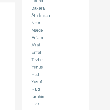
Fatiha
Bakara
Âl-i İmrân
Nisa
Maide
En'am
A'raf
Enfal
Tevbe
Yunus
Hud
Yusuf
Ra'd
İbrahim
Hicr