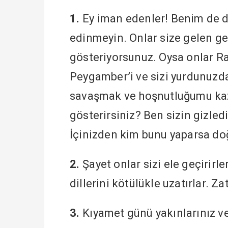
1.
Ey iman edenler! Benim de d
edinmeyin. Onlar size gelen ge
gösteriyorsunuz. Oysa onlar Ra
Peygamber’i ve sizi yurdunuzda
savaşmak ve hoşnutluğumu kaza
gösterirsiniz? Ben sizin gizled
İçinizden kim bunu yaparsa do
2.
Şayet onlar sizi ele geçirirle
dillerini kötülükle uzatırlar. Z
3.
Kıyamet günü yakınlarınız ve