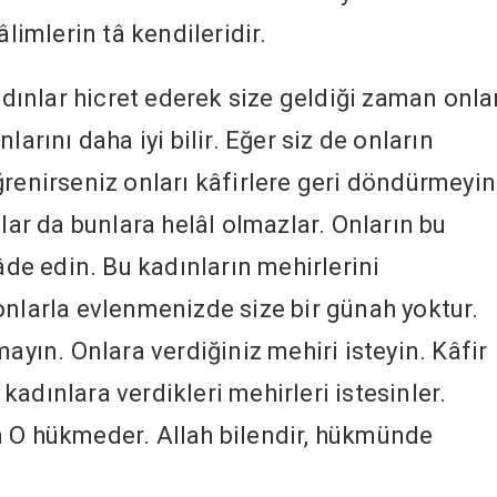
âlimlerin tâ kendileridir.
ınlar hicret ederek size geldiği zaman onla
larını daha iyi bilir. Eğer siz de onların
ğrenirseniz onları kâfirlere geri döndürmeyin
nlar da bunlara helâl olmazlar. Onların bu
iâde edin. Bu kadınların mehirlerini
onlarla evlenmenizde size bir günah yoktur.
mayın. Onlara verdiğiniz mehiri isteyin. Kâfir
adınlara verdikleri mehirleri istesinler.
a O hükmeder. Allah bilendir, hükmünde