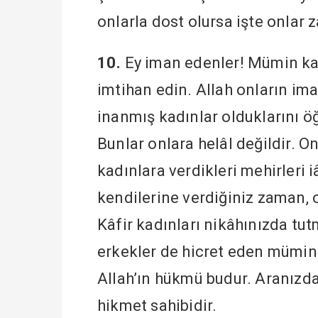
onlarla dost olursa işte onlar z
10.
Ey iman edenler! Mümin kad
imtihan edin. Allah onların iman
inanmış kadınlar olduklarını ö
Bunlar onlara helâl değildir. O
kadınlara verdikleri mehirleri 
kendilerine verdiğiniz zaman, 
Kâfir kadınları nikâhınızda tut
erkekler de hicret eden mümin k
Allah’ın hükmü budur. Aranızd
hikmet sahibidir.