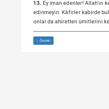
13.
Ey iman edenler! Allah’ın k
edinmeyin. Kâfirler kabirde bul
onlar da ahiretten ümitlerini k
Önceki