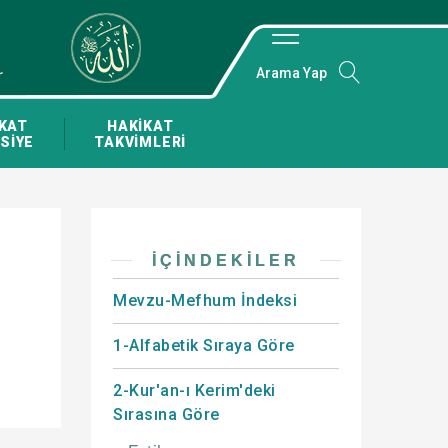
Arama Yap
KAT
HAKİKAT
SİYE
TAKVİMLERİ
İÇINDEKILER
Mevzu-Mefhum İndeksi
1-Alfabetik Sıraya Göre
2-Kur'an-ı Kerim'deki
Sırasına Göre