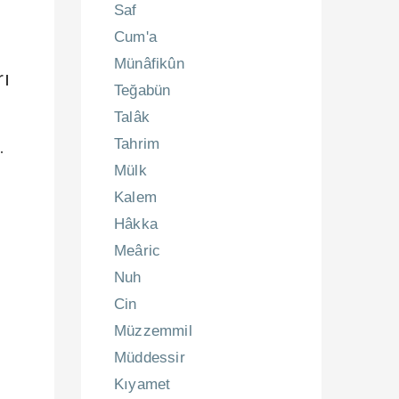
Saf
Cum'a
Münâfikûn
rı
Teğabün
Talâk
.
Tahrim
Mülk
Kalem
Hâkka
Meâric
Nuh
Cin
Müzzemmil
Müddessir
Kıyamet