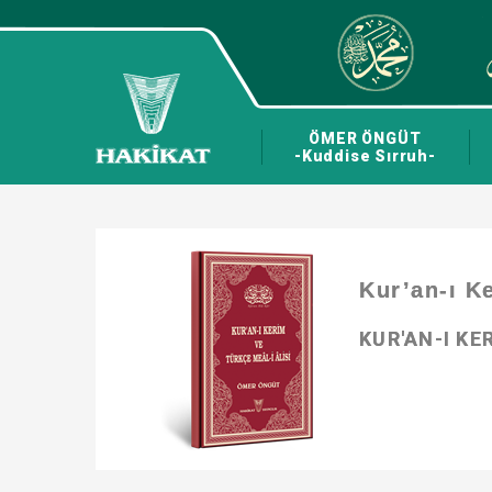
ÖMER ÖNGÜT
-Kuddise Sırruh-
Kur’an-ı K
KUR'AN-I KE