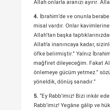
Allah onlarla aranızı ayırır. Al
4.
İbrahim’de ve onunla beraber
misal vardır. Onlar kavimlerine
Allah’tan başka taptıklarınızdan
Allah’a inanıncaya kadar, sizin
öfke belirmiştir.” Yalnız İbrahi
mağfiret dileyeceğim. Fakat Al
önlemeye gücüm yetmez.” sözü 
yöneldik, dönüş sanadır.”
5.
“Ey Rabb’imiz! Bizi inkâr ede
Rabb’imiz! Yegâne gâlip ve hü