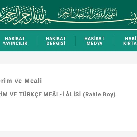
HAKİKAT
HAKİKAT
HAKİKAT
HAKİ
YAYINCILIK
DERGİSİ
MEDYA
KIRTA
erim ve Meali
RİM VE TÜRKÇE MEÂL-İ ÂLİSİ (Rahle Boy)