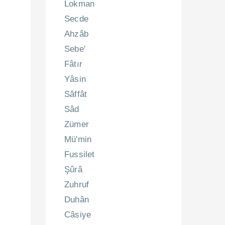
Lokman
Secde
Ahzâb
Sebe'
Fâtır
Yâsin
Sâffât
Sâd
Zümer
Mü'min
Fussilet
Şûrâ
Zuhruf
Duhân
Câsiye