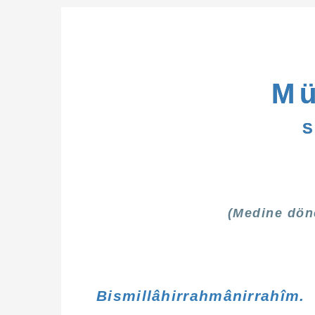
Mü
S
(Medine döne
Bismillâhirrahmânirrahîm.