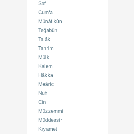
Saf
Cum'a
Münâfikûn
Teğabün
Talâk
Tahrim
Mülk
Kalem
Hâkka
Meâric
Nuh
Cin
Müzzemmil
Müddessir
Kıyamet