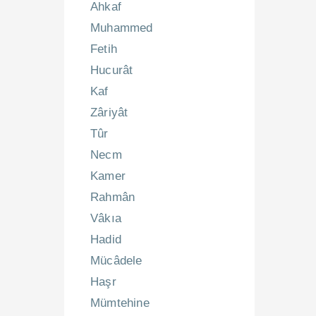
Ahkaf
Muhammed
Fetih
Hucurât
Kaf
Zâriyât
Tûr
Necm
Kamer
Rahmân
Vâkıa
Hadid
Mücâdele
Haşr
Mümtehine