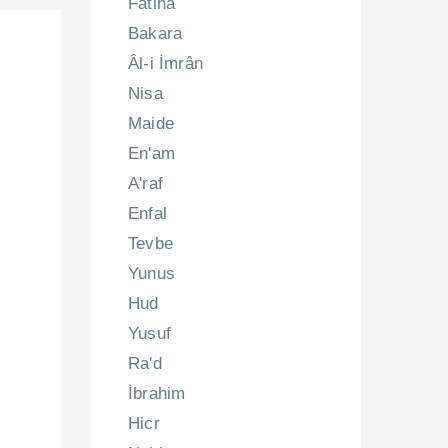
Fatiha
Bakara
Âl-i İmrân
Nisa
Maide
En'am
A'raf
Enfal
Tevbe
Yunus
Hud
Yusuf
Ra'd
İbrahim
Hicr