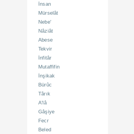
İnsan
Mürselât
Nebe'
Nâziât
Abese
Tekvir
İnfitâr
Mutaffifin
İnşikak
Bürûc
Târık
A'lâ
Gâşiye
Fecr
Beled