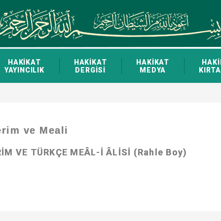
HAKİKAT
HAKİKAT
HAKİKAT
HAKİ
YAYINCILIK
DERGİSİ
MEDYA
KIRTA
erim ve Meali
RİM VE TÜRKÇE MEÂL-İ ÂLİSİ (Rahle Boy)