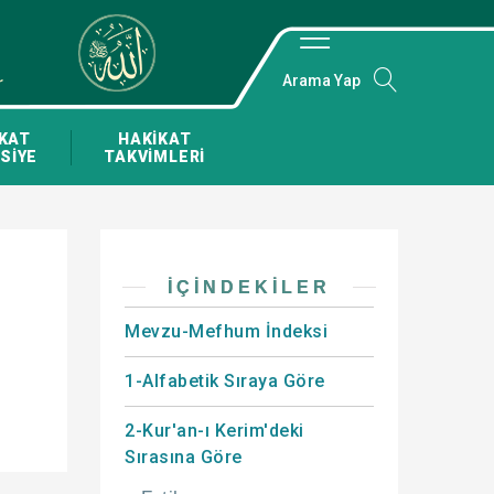
Arama Yap
KAT
HAKİKAT
SİYE
TAKVİMLERİ
İÇINDEKILER
Mevzu-Mefhum İndeksi
1-Alfabetik Sıraya Göre
2-Kur'an-ı Kerim'deki
Sırasına Göre