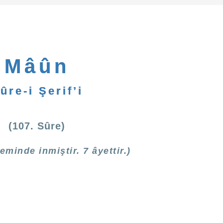
Mâûn
ûre-i Şerif’i
(107. Sûre)
minde inmiştir. 7 âyettir.)