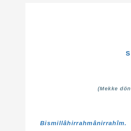
S
(Mekke döne
Bismillâhirrahmânirrahîm.