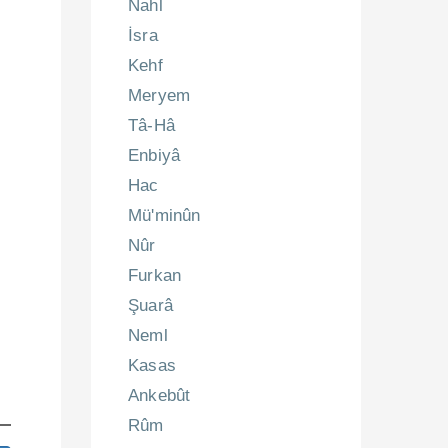
Nahl
İsra
Kehf
Meryem
Tâ-Hâ
Enbiyâ
Hac
Mü'minûn
Nûr
Furkan
Şuarâ
Neml
Kasas
Ankebût
Rûm