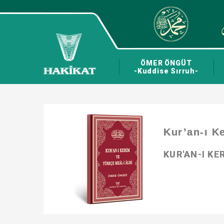
ÖMER ÖNGÜT
-Kuddise Sırruh-
Kur’an-ı K
KUR'AN-I KE