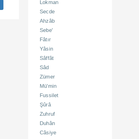
Lokman
Secde
Ahzâb
Sebe'
Fâtır
Yâsin
Sâffât
Sâd
Zümer
Mü'min
Fussilet
Şûrâ
Zuhruf
Duhân
Câsiye