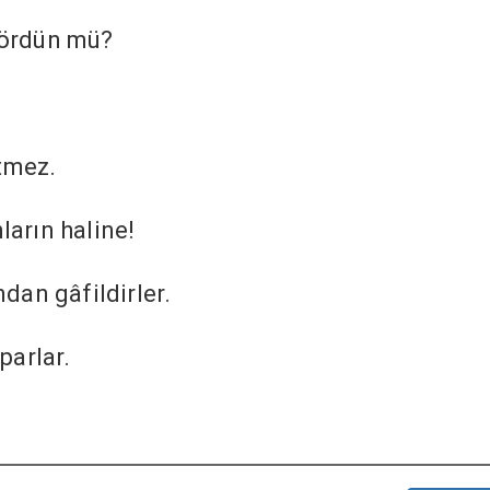
gördün mü?
tmez.
ların haline!
ndan gâfildirler.
parlar.