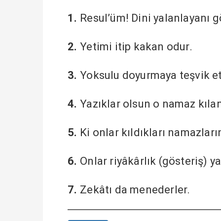
1.
Resul’üm! Dini yalanlayanı 
2.
Yetimi itip kakan odur.
3.
Yoksulu doyurmaya teşvik e
4.
Yazıklar olsun o namaz kılan
5.
Ki onlar kıldıkları namazları
6.
Onlar riyâkârlık (gösteriş) ya
7.
Zekâtı da menederler.