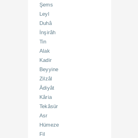
Şems
Leyl
Duhâ
İnşirâh
Tin
Alak
Kadir
Beyyine
Zilzâl
Âdiyât
Kâria
Tekâsür
Asr
Hümeze
Fil