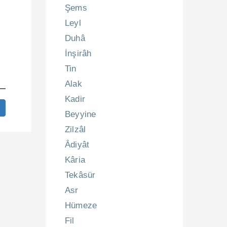
Şems
Leyl
Duhâ
İnşirâh
Tin
Alak
Kadir
Beyyine
Zilzâl
Âdiyât
Kâria
Tekâsür
Asr
Hümeze
Fil