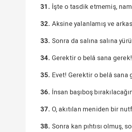
31.
İşte o tasdik etmemiş, nam
32.
Aksine yalanlamış ve arka
33.
Sonra da salına salına yürü
34.
Gerektir o belâ sana gerek
35.
Evet! Gerektir o belâ sana 
36.
İnsan başıboş bırakılacağı
37.
O, akıtılan meniden bir nut
38.
Sonra kan pıhtısı olmuş, s