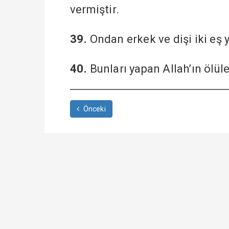
vermiştir.
39.
Ondan erkek ve dişi iki eş y
40.
Bunları yapan Allah’ın ölül
Önceki