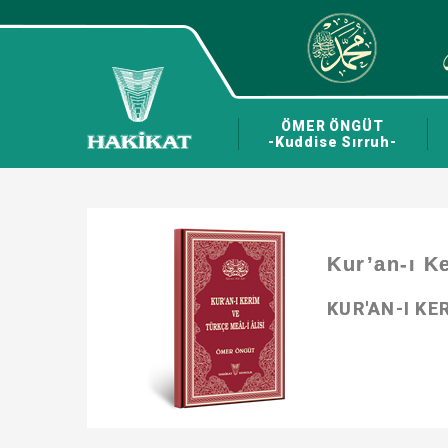
ÖMER ÖNGÜT
-Kuddise Sırruh-
Kur’an-ı K
KUR'AN-I KE