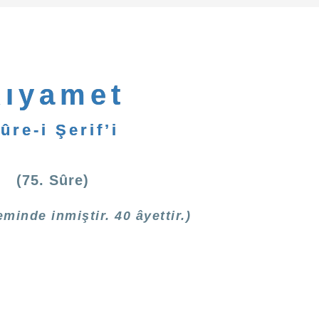
Kıyamet
ûre-i Şerif’i
(75. Sûre)
inde inmiştir. 40 âyettir.)