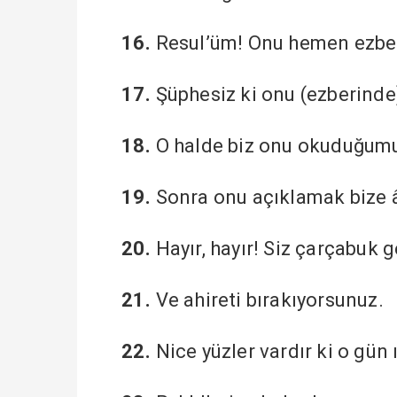
16.
Resul’üm! Onu hemen ezberl
17.
Şüphesiz ki onu (ezberinde
18.
O halde biz onu okuduğum
19.
Sonra onu açıklamak bize âi
20.
Hayır, hayır! Siz çarçabuk
21.
Ve ahireti bırakıyorsunuz.
22.
Nice yüzler vardır ki o gün ış