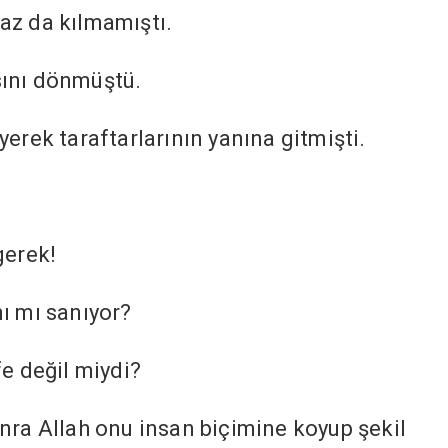
az da kılmamıştı.
sını dönmüştü.
yerek taraftarlarının yanına gitmişti.
!
gerek!
nı mı sanıyor?
fe değil miydi?
onra Allah onu insan biçimine koyup şekil