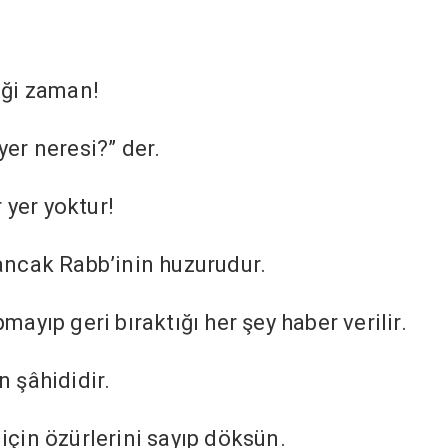
diği zaman!
yer neresi?” der.
r yer yoktur!
 ancak Rabb’inin huzurudur.
mayıp geri bıraktığı her şey haber verilir.
n şâhididir.
için özürlerini sayıp döksün.