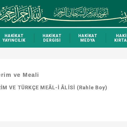
HAKİKAT
HAKİKAT
HAKİKAT
HAKİ
YAYINCILIK
DERGİSİ
MEDYA
KIRTA
erim ve Meali
RİM VE TÜRKÇE MEÂL-İ ÂLİSİ (Rahle Boy)