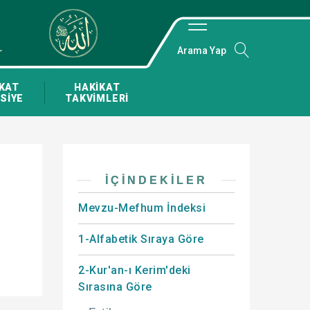
Arama Yap
KAT
HAKİKAT
SİYE
TAKVİMLERİ
İÇINDEKILER
Mevzu-Mefhum İndeksi
1-Alfabetik Sıraya Göre
2-Kur'an-ı Kerim'deki
Sırasına Göre