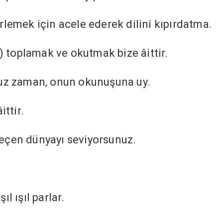
emek için acele ederek dilini kıpırdatma.
) toplamak ve okutmak bize âittir.
uz zaman, onun okunuşuna uy.
ttir.
 geçen dünyayı seviyorsunuz.
ıl ışıl parlar.