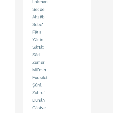
Lokman
Secde
Ahzâb
Sebe'
Fâtır
Yâsin
Sâffât
Sâd
Zümer
Mü'min
Fussilet
Şûrâ
Zuhruf
Duhân
Câsiye