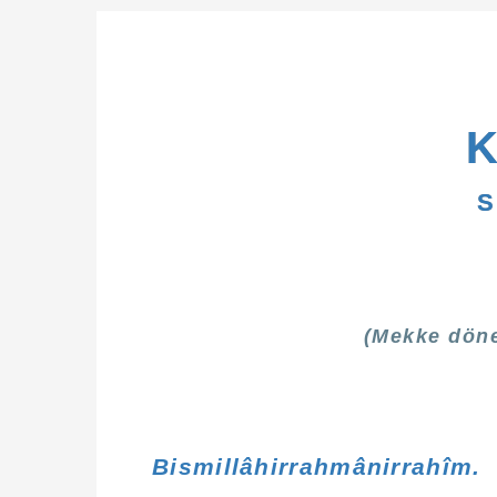
S
(Mekke dönem
Bismillâhirrahmânirrahîm.