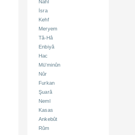
Nahl
İsra
Kehf
Meryem
Tâ-Hâ
Enbiyâ
Hac
.
Mü'minûn
Nûr
Furkan
Şuarâ
Neml
Kasas
Ankebût
Rûm