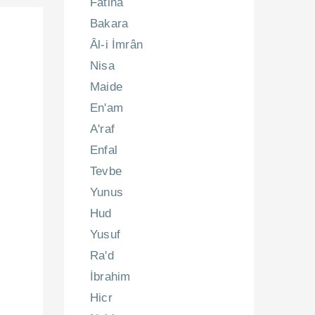
Fatiha
Bakara
Âl-i İmrân
Nisa
Maide
En'am
A'raf
Enfal
Tevbe
Yunus
Hud
Yusuf
Ra'd
İbrahim
Hicr