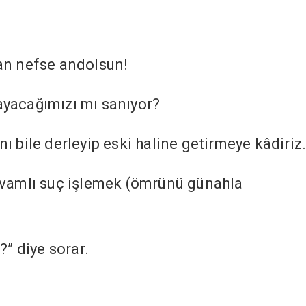
yan nefse andolsun!
ayacağımızı mı sanıyor?
ı bile derleyip eski haline getirmeye kâdiriz
devamlı suç işlemek (ömrünü günahla
” diye sorar.