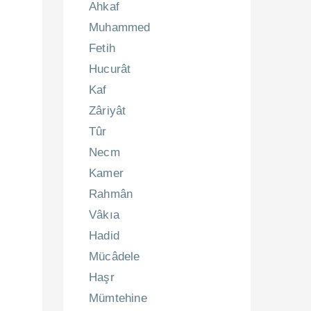
Ahkaf
Muhammed
Fetih
Hucurât
Kaf
Zâriyât
Tûr
Necm
Kamer
Rahmân
Vâkıa
Hadid
Mücâdele
Haşr
Mümtehine