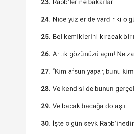
23.
Rabb’lerine bakarlar.
24.
Nice yüzler de vardır ki o g
25.
Bel kemiklerini kıracak bir
26.
Artık gözünüzü açın! Ne z
27.
“Kim afsun yapar, bunu kim 
28.
Ve kendisi de bunun gerçek 
29.
Ve bacak bacağa dolaşır.
30.
İşte o gün sevk Rabb’inedir