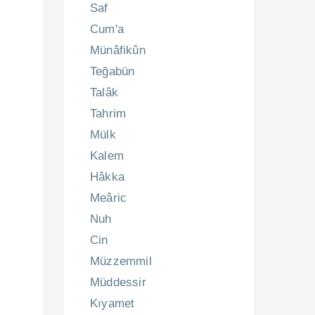
Saf
Cum'a
Münâfikûn
Teğabün
Talâk
Tahrim
Mülk
Kalem
Hâkka
Meâric
Nuh
Cin
Müzzemmil
Müddessir
Kıyamet