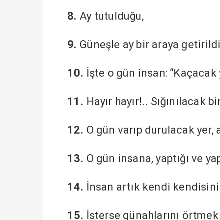
8.
Ay tutulduğu,
9.
Güneşle ay bir araya getiril
10.
İşte o gün insan: “Kaçacak 
11.
Hayır hayır!.. Sığınılacak bi
12.
O gün varıp durulacak yer,
13.
O gün insana, yaptığı ve yap
14.
İnsan artık kendi kendisini
15.
İsterse günahlarını örtmek 