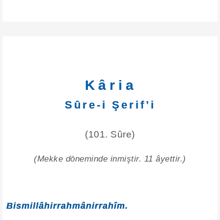
Kâria
Sûre-i Şerif’i
(101. Sûre)
(Mekke döneminde inmiştir. 11 âyettir.)
Bismillâhirrahmânirrahîm.