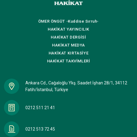
ÖMER ÖNGÜT
-Kuddise Sırruh-
HAKİKAT
YAYINCILIK
HAKİKAT
DERGİSİ
HAKİKAT
MEDYA
HAKİKAT
KIRTASİYE
HAKİKAT
TAKVİMLERİ
Ankara Cd., Cağaloğlu Ykş. Saadet İşhan 28/1, 34112
Fatih/İstanbul, Türkiye
0212 511 21 41
0212 513 72 45