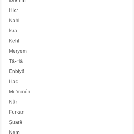
İbrahim
Hicr
Nahl
İsra
Kehf
Meryem
Tâ-Hâ
Enbiyâ
Hac
Mü'minûn
Nûr
Furkan
Şuarâ
Neml