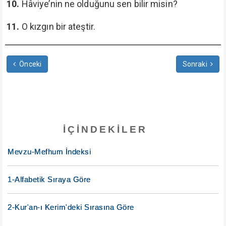
10.
Hâviye’nin ne olduğunu sen bilir misin?
11.
O kızgın bir ateştir.
Önceki
Sonraki
İÇINDEKILER
Mevzu-Mefhum İndeksi
1-Alfabetik Sıraya Göre
2-Kur'an-ı Kerim'deki Sırasına Göre