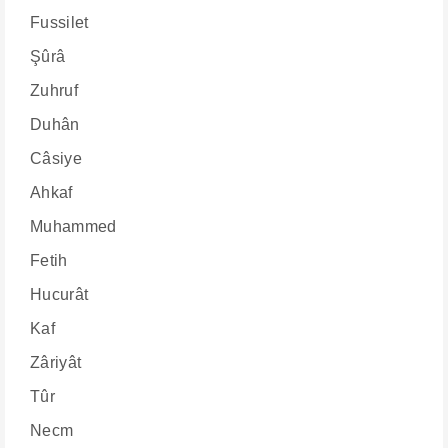
Fussilet
Şûrâ
Zuhruf
Duhân
Câsiye
Ahkaf
Muhammed
Fetih
Hucurât
Kaf
Zâriyât
Tûr
Necm