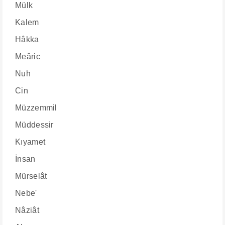
Mülk
Kalem
Hâkka
Meâric
Nuh
Cin
Müzzemmil
Müddessir
Kıyamet
İnsan
Mürselât
Nebe'
Nâziât