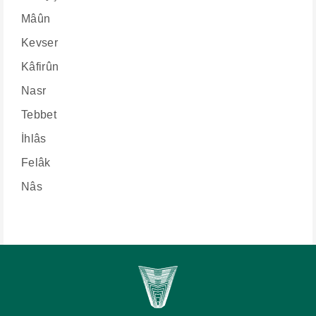
Mâûn
Kevser
Kâfirûn
Nasr
Tebbet
İhlâs
Felâk
Nâs