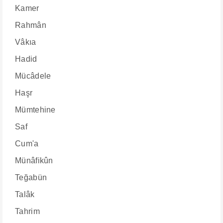
Kamer
Rahmân
Vâkıa
Hadid
Mücâdele
Haşr
Mümtehine
Saf
Cum'a
Münâfikûn
Teğabün
Talâk
Tahrim