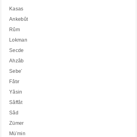
Kasas
Ankebût
Rûm
Lokman
Secde
Ahzâb
Sebe'
Fâtır
Yâsin
Sâffât
Sâd
Zümer
Mü'min