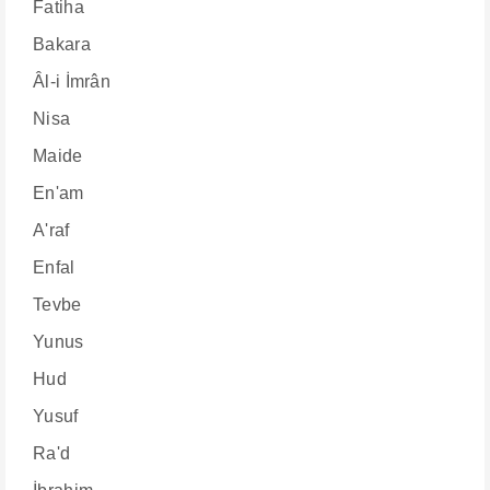
Fatiha
Bakara
Âl-i İmrân
Nisa
Maide
En'am
A'raf
Enfal
Tevbe
Yunus
Hud
Yusuf
Ra'd