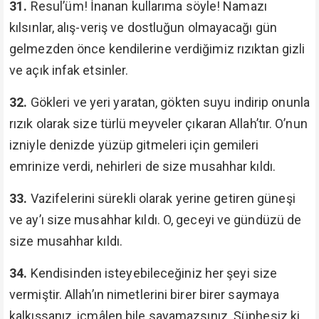
31.
Resul’üm! İnanan kullarıma söyle! Namazı
kılsınlar, alış-veriş ve dostluğun olmayacağı gün
gelmezden önce kendilerine verdiğimiz rızıktan gizli
ve açık infak etsinler.
32.
Gökleri ve yeri yaratan, gökten suyu indirip onunla
rızık olarak size türlü meyveler çıkaran Allah’tır. O’nun
izniyle denizde yüzüp gitmeleri için gemileri
emrinize verdi, nehirleri de size musahhar kıldı.
33.
Vazifelerini sürekli olarak yerine getiren güneşi
ve ay’ı size musahhar kıldı. O, geceyi ve gündüzü de
size musahhar kıldı.
34.
Kendisinden isteyebileceğiniz her şeyi size
vermiştir. Allah’ın nimetlerini birer birer saymaya
kalkışsanız, icmâlen bile sayamazsınız. Şüphesiz ki