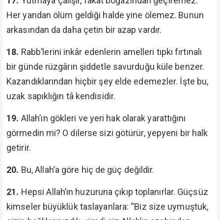
17.
Yutmaya çalışır, fakat boğazından geçiremez.
Her yandan ölüm geldiği halde yine ölemez. Bunun
arkasından da daha çetin bir azap vardır.
18.
Rabb’lerini inkâr edenlerin amelleri tıpkı fırtınalı
bir günde rüzgârın şiddetle savurduğu küle benzer.
Kazandıklarından hiçbir şey elde edemezler. İşte bu,
uzak sapıklığın tâ kendisidir.
19.
Allah’ın gökleri ve yeri hak olarak yarattığını
görmedin mi? O dilerse sizi götürür, yepyeni bir halk
getirir.
20.
Bu, Allah’a göre hiç de güç değildir.
21.
Hepsi Allah’ın huzuruna çıkıp toplanırlar. Güçsüz
kimseler büyüklük taslayanlara: “Biz size uymuştuk,