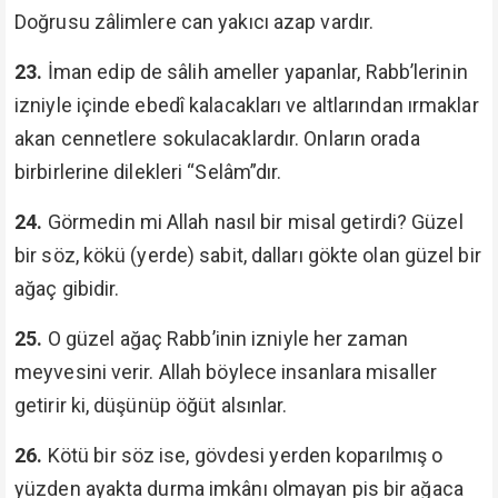
Doğrusu zâlimlere can yakıcı azap vardır.
23.
İman edip de sâlih ameller yapanlar, Rabb’lerinin
izniyle içinde ebedî kalacakları ve altlarından ırmaklar
akan cennetlere sokulacaklardır. Onların orada
birbirlerine dilekleri “Selâm”dır.
24.
Görmedin mi Allah nasıl bir misal getirdi? Güzel
bir söz, kökü (yerde) sabit, dalları gökte olan güzel bir
ağaç gibidir.
25.
O güzel ağaç Rabb’inin izniyle her zaman
meyvesini verir. Allah böylece insanlara misaller
getirir ki, düşünüp öğüt alsınlar.
26.
Kötü bir söz ise, gövdesi yerden koparılmış o
yüzden ayakta durma imkânı olmayan pis bir ağaca