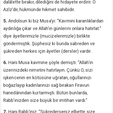
dalâlette bırakır, dilediğini de hidayete erdirir. O
Azîz’dir, hükmünde hikmet sahibidir.
5.
Andolsun ki biz Musa’yı: “Kavmini karanlıklardan
aydınlığa çıkar ve Allah’ın günlerini onlara hatırlat.”
diye âyetlerimizle (mucizelerimizle) birlikte
göndermiştik. Şüphesiz ki bunda sabreden ve
şükreden herkes için âyetler (dersler) vardır.
6.
Hani Musa kavmine şöyle demişti: “Allah’ın
üzerinizdeki nimetini hatırlayın. Çünkü O, sizi
işkencenin en kötüsüne uğratan, oğullarınızı
boğazlayıp kadınlarınızı sağ bırakan Firavun
hanedânından kurtarmıştı. Bütün bunlarda,
Rabb’inizden size büyük bir imtihan vardı.”
7.
Hani Rabb’iniz: “Şükrederseniz elbette size