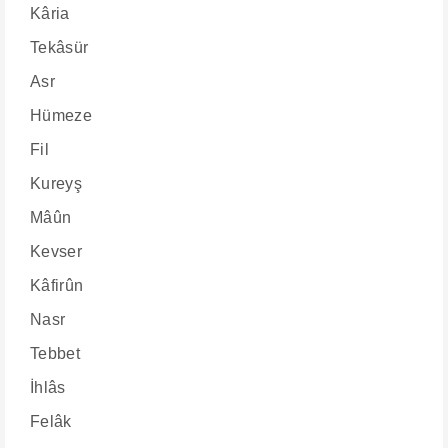
Kâria
Tekâsür
Asr
Hümeze
Fil
Kureyş
Mâûn
Kevser
Kâfirûn
Nasr
Tebbet
İhlâs
Felâk