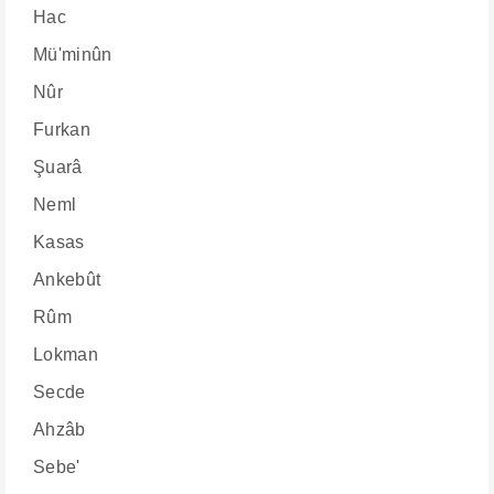
Hac
Mü'minûn
Nûr
Furkan
Şuarâ
Neml
Kasas
Ankebût
Rûm
Lokman
Secde
Ahzâb
Sebe'