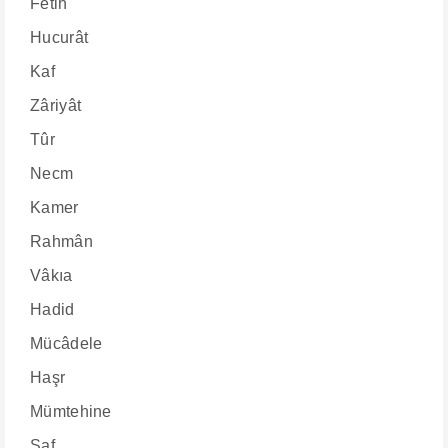
Fetih
Hucurât
Kaf
Zâriyât
Tûr
Necm
Kamer
Rahmân
Vâkıa
Hadid
Mücâdele
Haşr
Mümtehine
Saf