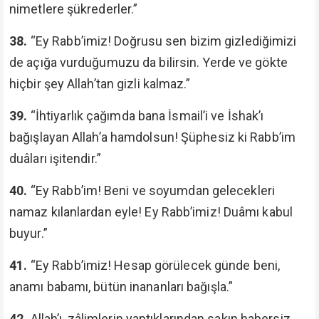
nimetlere şükrederler.”
38.
“Ey Rabb’imiz! Doğrusu sen bizim gizlediğimizi
de açığa vurduğumuzu da bilirsin. Yerde ve gökte
hiçbir şey Allah’tan gizli kalmaz.”
39.
“İhtiyarlık çağımda bana İsmail’i ve İshak’ı
bağışlayan Allah’a hamdolsun! Şüphesiz ki Rabb’im
duâları işitendir.”
40.
“Ey Rabb’im! Beni ve soyumdan gelecekleri
namaz kılanlardan eyle! Ey Rabb’imiz! Duâmı kabul
buyur.”
41.
“Ey Rabb’imiz! Hesap görülecek günde beni,
anamı babamı, bütün inananları bağışla.”
42.
Allah’ı, zâlimlerin yaptıklarından sakın habersiz