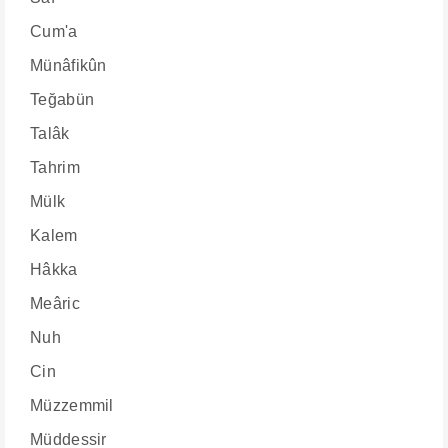
Cum'a
Münâfikûn
Teğabün
Talâk
Tahrim
Mülk
Kalem
Hâkka
Meâric
Nuh
Cin
Müzzemmil
Müddessir