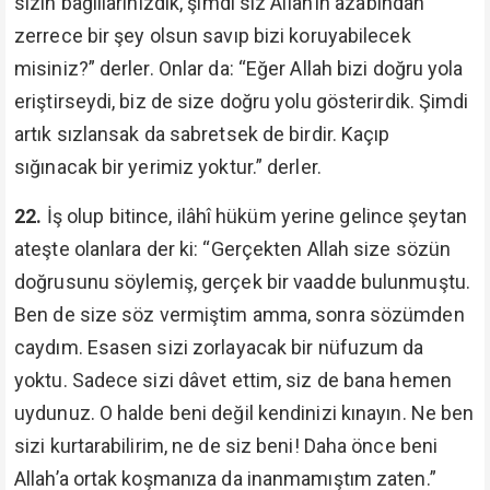
sizin bağlılarınızdık, şimdi siz Allah’ın azabından
zerrece bir şey olsun savıp bizi koruyabilecek
misiniz?” derler. Onlar da: “Eğer Allah bizi doğru yola
eriştirseydi, biz de size doğru yolu gösterirdik. Şimdi
artık sızlansak da sabretsek de birdir. Kaçıp
sığınacak bir yerimiz yoktur.” derler.
22.
İş olup bitince, ilâhî hüküm yerine gelince şeytan
ateşte olanlara der ki: “Gerçekten Allah size sözün
doğrusunu söylemiş, gerçek bir vaadde bulunmuştu.
Ben de size söz vermiştim amma, sonra sözümden
caydım. Esasen sizi zorlayacak bir nüfuzum da
yoktu. Sadece sizi dâvet ettim, siz de bana hemen
uydunuz. O halde beni değil kendinizi kınayın. Ne ben
sizi kurtarabilirim, ne de siz beni! Daha önce beni
Allah’a ortak koşmanıza da inanmamıştım zaten.”