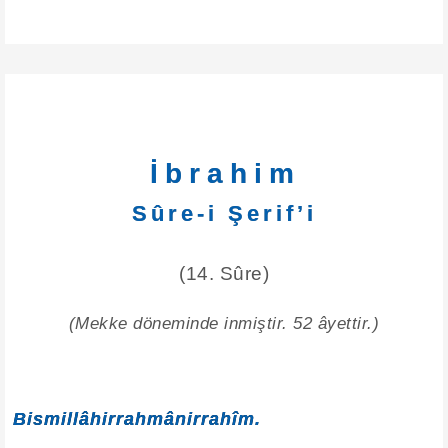
İbrahim
Sûre-i Şerif’i
(14. Sûre)
(Mekke döneminde inmiştir. 52 âyettir.)
Bismillâhirrahmânirrahîm.