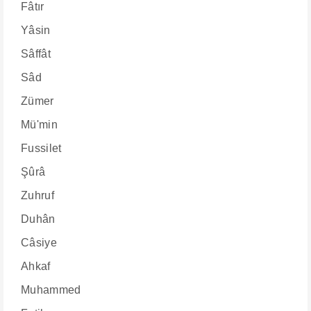
Fâtır
Yâsin
Sâffât
Sâd
Zümer
Mü'min
Fussilet
Şûrâ
Zuhruf
Duhân
Câsiye
Ahkaf
Muhammed