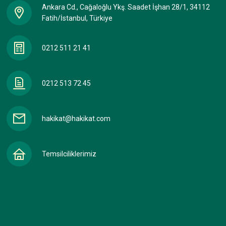
Ankara Cd., Cağaloğlu Ykş. Saadet İşhan 28/1, 34112
Fatih/İstanbul, Türkiye
0212 511 21 41
0212 513 72 45
hakikat@hakikat.com
Temsilciliklerimiz