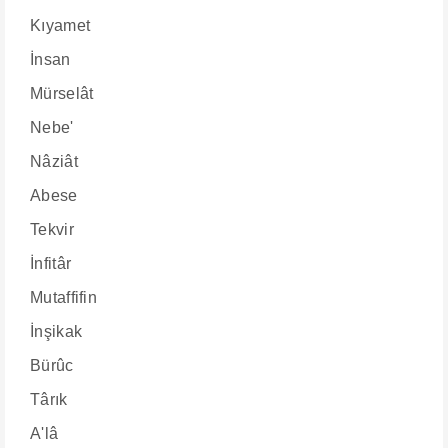
Kıyamet
İnsan
Mürselât
Nebe'
Nâziât
Abese
Tekvir
İnfitâr
Mutaffifin
İnşikak
Bürûc
Târık
A'lâ