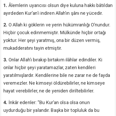
1.
Âlemlerin uyarıcısı olsun diye kuluna hakkı bâtıldan
ayırdeden Kur’an’ı indiren Allah’ın şânı ne yücedir.
2.
O Allah ki göklerin ve yerin hükümranlığı O’nundur.
Hiçbir çocuk edinmemiştir. Mülkünde hiçbir ortağı
yoktur. Her şeyi yaratmış, ona bir düzen vermiş,
mukadderatını tayin etmiştir.
3.
Onlar Allah’ı bırakıp birtakım ilâhlar edindiler. Ki
onlar hiçbir şeyi yaratamazlar, zaten kendileri
yaratılmışlardır. Kendilerine bile ne zarar ne de fayda
veremezler. Ne kimseyi öldürebilirler, ne kimseye
hayat verebilirler, ne de yeniden diriltebilirler.
4.
İnkâr edenler: “Bu Kur’an olsa olsa onun
uydurduğu bir yalandır. Başka bir topluluk da bu