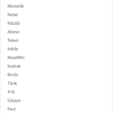
Mürselât
Nebe'
Nâziât
Abese
Tekvir
İnfitâr
Mutaffifin
İnşikak
Bürûc
Târık
A'lâ
Gâşiye
Fecr