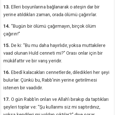
13.
Elleri boyunlarına bağlanarak o ateşin dar bir
yerine atıldıkları zaman, orada ölümü çağırırlar.
14.
“Bugün bir ölümü çağırmayın, birçok ölüm
çağırın!”
15.
De ki: “Bu mu daha hayırlıdır, yoksa muttakilere
vaad olunan Huld cenneti mi?” Orası onlar için bir
mükâfattır ve bir varış yeridir.
16.
Ebedî kalacakları cennetlerde, diledikleri her şeyi
bulurlar. Çünkü bu, Rabb’inin yerine getirilmesi
istenen bir vaadidir.
17.
O gün Rabb’in onları ve Allah’ı bırakıp da taptıkları
şeyleri toplar ve: “Şu kullarımı siz mi saptırdınız,
yoksa kendileri mi yoldan çıktılar?” diye sorar.