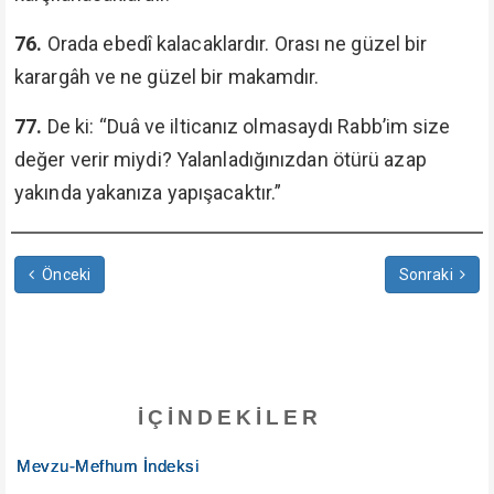
76.
Orada ebedî kalacaklardır. Orası ne güzel bir
karargâh ve ne güzel bir makamdır.
77.
De ki: “Duâ ve ilticanız olmasaydı Rabb’im size
değer verir miydi? Yalanladığınızdan ötürü azap
yakında yakanıza yapışacaktır.”
Önceki
Sonraki
İÇINDEKILER
Mevzu-Mefhum İndeksi