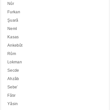
Nûr
Furkan
Şuarâ
Neml
Kasas
Ankebût
Rûm
Lokman
Secde
Ahzâb
Sebe'
Fâtır
Yâsin