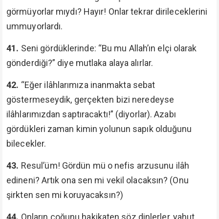
görmüyorlar mıydı? Hayır! Onlar tekrar dirileceklerini
ummuyorlardı.
41.
Seni gördüklerinde: “Bu mu Allah’ın elçi olarak
gönderdiği?” diye mutlaka alaya alırlar.
42.
“Eğer ilâhlarımıza inanmakta sebat
göstermeseydik, gerçekten bizi neredeyse
ilâhlarımızdan saptıracaktı!” (diyorlar). Azabı
gördükleri zaman kimin yolunun sapık olduğunu
bilecekler.
43.
Resul’üm! Gördün mü o nefis arzusunu ilâh
edineni? Artık ona sen mi vekil olacaksın? (Onu
şirkten sen mi koruyacaksın?)
44.
Onların çoğunu hakikaten söz dinlerler, yahut