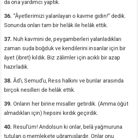
da ona yardımcı yaptık.
36.
“Âyetlerimizi yalanlayan o kavme gidin!” dedik.
Sonunda onları tam bir helâk ile helâk ettik.
37.
Nuh kavmini de, peygamberleri yalanladıkları
zaman suda boğduk ve kendilerini insanlar için bir
âyet (ibret) kıldık. Biz zâlimler için acıklı bir azap
hazırladık.
38.
Âd’ı, Semud’u, Ress halkını ve bunlar arasında
birçok nesilleri de helâk ettik.
39.
Onların her birine misaller getirdik. (Amma öğüt
almadıkları için) hepsini kırdık geçirdik.
40.
Resul’üm! Andolsun ki onlar, belâ yağmuruna
tutulan o memlekete uğramışlardır. Onlar onu