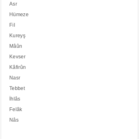
Asr
Hümeze
Fil
Kureyş
Mâûn
Kevser
Kâfirûn
Nasr
Tebbet
İhlâs
Felâk
Nâs