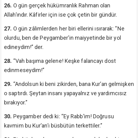
26.
O gün gerçek hükümranlık Rahman olan
Allah’ındır. Kâfirler için ise çok çetin bir gündür.
27.
O gün zâlimlerden her biri ellerini ısırarak: “Ne
olurdu, ben de Peygamber’in maiyyetinde bir yol
edineydim!” der.
28.
“Vah başıma gelene! Keşke falancayı dost
edinmeseydim!”
29.
“Andolsun ki beni zikirden, bana Kur’an gelmişken
o saptırdı. Şeytan insanı yapayalnız ve yardımcısız
bırakıyor.”
30.
Peygamber dedi ki: “Ey Rabb’im! Doğrusu
kavmim bu Kur’an’ı büsbütün terkettiler.”