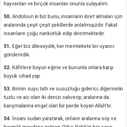
hayvanları ve birçok insanları onunla sulayalım.
50.
Andolsun ki biz bunu, insanların ibret almaları için
aralarında çeşit çeşit şekillerde anlatmışızdır. Fakat
insanların çoğu nankörlük edip diretmektedir.
51.
Eğer biz dileseydik, her memlekete bir uyarıcı
gönderirdik.
52.
Kâfirlere boyun eğme ve bununla onlara karşı
büyük cihad yap.
53.
Birinin suyu tatlı ve susuzluğu giderici, diğerininki
tuzlu ve acı olan iki denizi salıverip, aralarına da
karışmalarına engel olan bir perde koyan Allah’tır.
54.
İnsanı sudan yaratarak, onların aralarına soy ve
hısımlık meydana getiren O’dur. Rabb’in her şeye