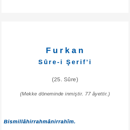
Furkan
Sûre-i Şerif’i
(25. Sûre)
(Mekke döneminde inmiştir. 77 âyettir.)
Bismillâhirrahmânirrahîm.