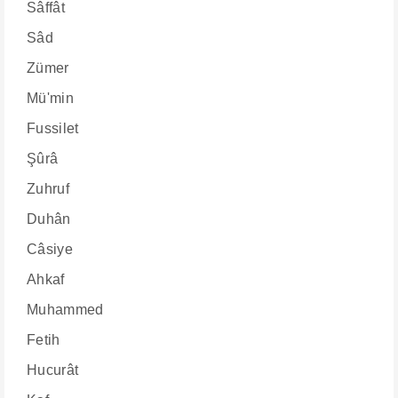
Sâffât
Sâd
Zümer
Mü'min
Fussilet
Şûrâ
Zuhruf
Duhân
Câsiye
Ahkaf
Muhammed
Fetih
Hucurât