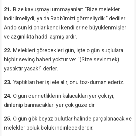
21.
Bize kavuşmayı ummayanlar: “Bize melekler
indirilmeliydi, ya da Rabb’imizi görmeliydik.” dediler.
Andolsun ki onlar kendi kendilerine büyüklenmişler
ve azgınlıkta haddi aşmışlardır.
22.
Melekleri görecekleri gün, işte o gün suçlulara
hiçbir sevinç haberi yoktur ve: “(Size sevinmek)
yasaktır yasak!” derler.
23.
Yaptıkları her işi ele alır, onu toz-duman ederiz.
24.
O gün cennetliklerin kalacakları yer çok iyi,
dinlenip barınacakları yer çok güzeldir.
25.
O gün gök beyaz bulutlar halinde parçalanacak ve
melekler bölük bölük indirileceklerdir.