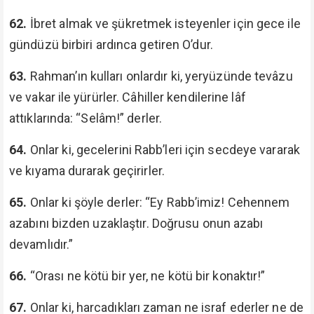
62.
İbret almak ve şükretmek isteyenler için gece ile
gündüzü birbiri ardınca getiren O’dur.
63.
Rahman’ın kulları onlardır ki, yeryüzünde tevâzu
ve vakar ile yürürler. Câhiller kendilerine lâf
attıklarında: “Selâm!” derler.
64.
Onlar ki, gecelerini Rabb’leri için secdeye vararak
ve kıyama durarak geçirirler.
65.
Onlar ki şöyle derler: “Ey Rabb’imiz! Cehennem
azabını bizden uzaklaştır. Doğrusu onun azabı
devamlıdır.”
66.
“Orası ne kötü bir yer, ne kötü bir konaktır!”
67.
Onlar ki, harcadıkları zaman ne israf ederler ne de