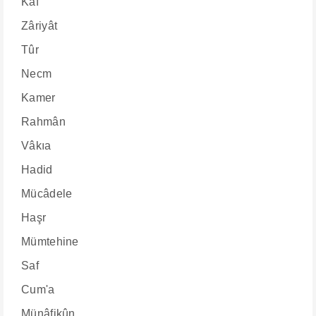
Kaf
Zâriyât
Tûr
Necm
Kamer
Rahmân
Vâkıa
Hadid
Mücâdele
Haşr
Mümtehine
Saf
Cum'a
Münâfikûn