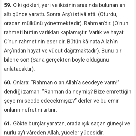
59.
O ki gökleri, yeri ve ikisinin arasında bulunanları
altı günde yarattı. Sonra Arş’ı istivâ etti. (Oturdu,
oradan mülkünü yönetmektedir). Rahman’dır. (O’nun
rahmeti bütün varlıkları kaplamıştır. Varlık ve hayat
O’nun rahmetinin eseridir. Bütün kâinata Allah’ın
Arş’ından hayat ve vücut dağıtmaktadır). Bunu bir
bilene sor! (Sana gerçekten böyle olduğunu
anlatacaktır).
60.
Onlara: “Rahman olan Allah’a secdeye varın!”
dendiği zaman: “Rahman da neymiş? Bize emrettiğin
şeye mi secde edecekmişiz?” derler ve bu emir
onların nefretini artırır.
61.
Gökte burçlar yaratan, orada ışık saçan güneşi ve
nurlu ay’ı vâreden Allah, yüceler yücesidir.