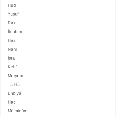
Hud
Yusuf
Ra'd
İbrahim
Hicr
Nahl
İsra
Kehf
Meryem
Tâ-Hâ
Enbiyâ
Hac
Mü'minûn