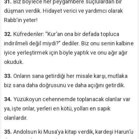
31.
Biz böylece her peygambere suçlulardan bir
düşman verdik. Hidayet verici ve yardımcı olarak
Rabb’in yeter!
32.
Küfredenler: “Kur’an ona bir defada topluca
indirilmeli değil miydi?” dediler. Biz onu senin kalbine
iyice yerleştirmek için böyle yaptık ve onu ağır ağır
okuduk.
33.
Onların sana getirdiği her misale karşı, mutlaka
biz sana daha doğrusunu ve daha açığını getirdik.
34.
Yüzükoyun cehennemde toplanacak olanlar var
ya, işte onlar, yerleri en kötü, yolları en sapık
olanlardır.
35.
Andolsun ki Musa’ya kitap verdik, kardeşi Harun’u