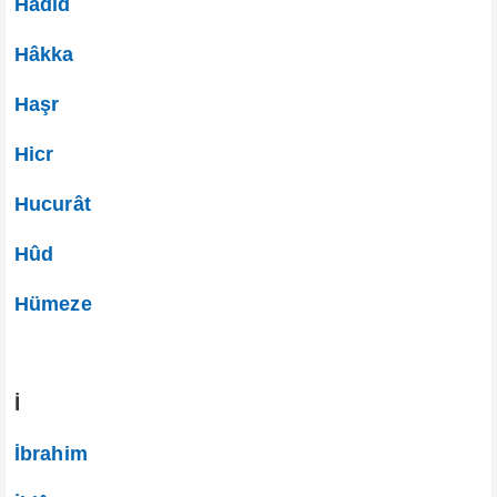
Hadid
Hâkka
Haşr
Hicr
Hucurât
Hûd
Hümeze
İ
İbrahim