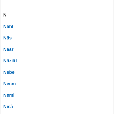
N
Nahl
Nâs
Nasr
Nâziât
’
Nebe
Necm
Neml
Nisâ