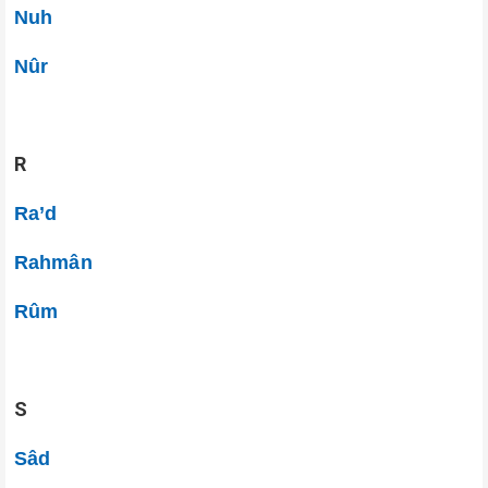
Nuh
Nûr
R
Ra’d
Rahmân
Rûm
S
Sâd