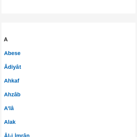
A
Abese
Âdiyât
Ahkaf
Ahzâb
A’lâ
Alak
Âl-i İmrân