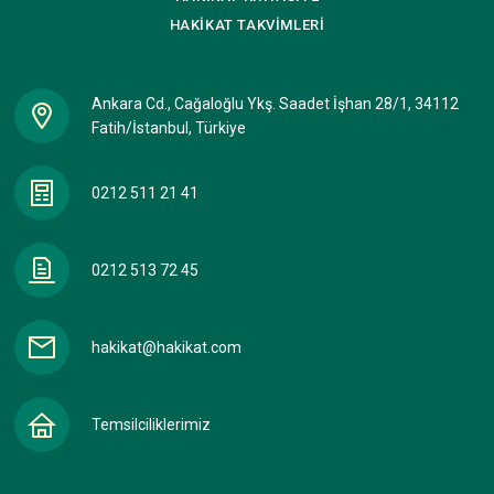
HAKİKAT
TAKVİMLERİ
Ankara Cd., Cağaloğlu Ykş. Saadet İşhan 28/1, 34112
Fatih/İstanbul, Türkiye
0212 511 21 41
0212 513 72 45
hakikat@hakikat.com
Temsilciliklerimiz