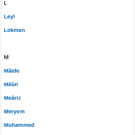
L
Leyl
Lokman
M
Mâide
Mâûn
Meâric
Meryem
Muhammed