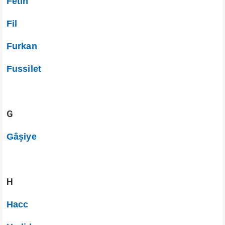
Fetih
Fil
Furkan
Fussilet
G
Gâşiye
H
Hacc