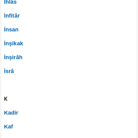
İhlâs
İnfitâr
İnsan
İnşikak
İnşirâh
İsrâ
K
Kadir
Kaf