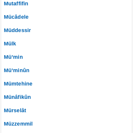
Mutaffifin
Mücâdele
Müddessir
Mülk
Mü’min
Mü’minûn
Mümtehine
Münâfikûn
Mürselât
Müzzemmil