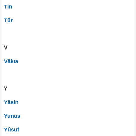
Tin
Tûr
V
Vâkıa
Y
Yâsin
Yunus
Yûsuf