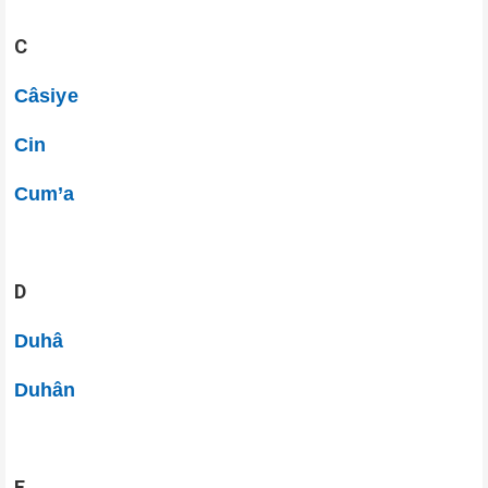
C
Câsiye
Cin
Cum’a
D
Duhâ
Duhân
E