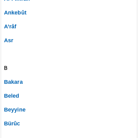
Ankebût
A’râf
Asr
B
Bakara
Beled
Beyyine
Bürûc