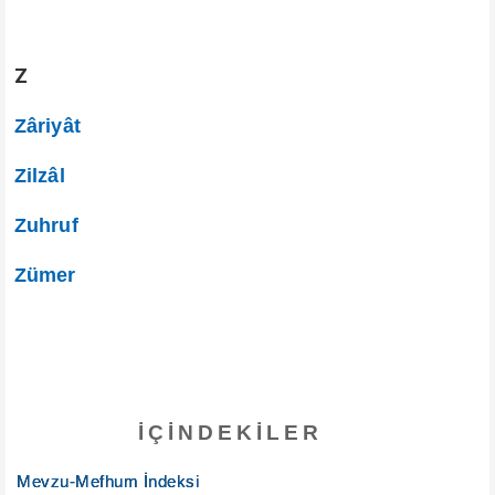
Z
Zâriyât
Zilzâl
Zuhruf
Zümer
İÇINDEKILER
Mevzu-Mefhum İndeksi