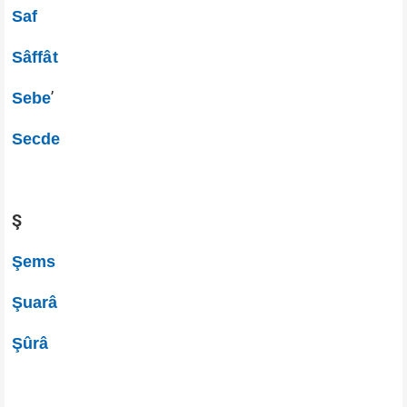
Saf
Sâffât
’
Sebe
Secde
Ş
Şems
Şuarâ
Şûrâ