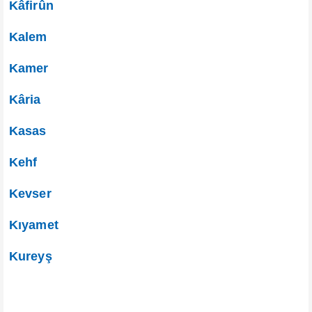
Kâfirûn
Kalem
Kamer
Kâria
Kasas
Kehf
Kevser
Kıyamet
Kureyş