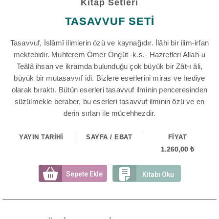
Kitap Setleri
TASAVVUF SETİ
Tasavvuf, İslâmî ilimlerin özü ve kaynağıdır. İlâhi bir ilim-irfan
mektebidir. Muhterem Ömer Öngüt -k.s.- Hazretleri Allah-u
Teâlâ ihsan ve ikramda bulunduğu çok büyük bir Zât-ı âli,
büyük bir mutasavvıf idi. Bizlere eserlerini miras ve hediye
olarak bıraktı. Bütün eserleri tasavvuf ilminin penceresinden
süzülmekle beraber, bu eserleri tasavvuf ilminin özü ve en
derin sırları ile mücehhezdir.
YAYIN TARİHİ
SAYFA / EBAT
FİYAT
1.260,00 ₺
Sepete Ekle
Kitabı Oku