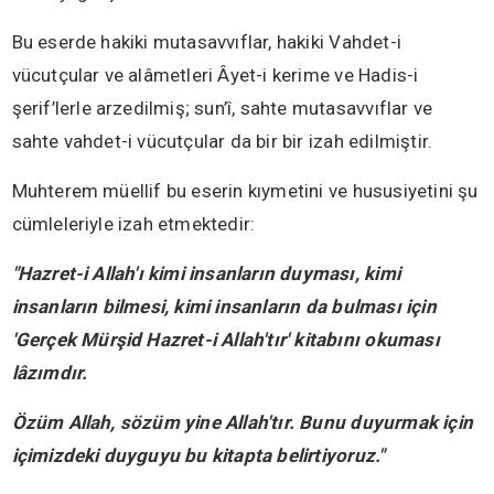
Bu eserde hakiki mutasavvıflar, hakiki Vahdet-i
vücutçular ve alâmetleri Âyet-i kerime ve Hadis-i
şerif’lerle arzedilmiş; sun’î, sahte mutasavvıflar ve
sahte vahdet-i vücutçular da bir bir izah edilmiştir.
Muhterem müellif bu eserin kıymetini ve hususiyetini şu
cümleleriyle izah etmektedir:
"Hazret-i Allah'ı kimi insanların duyması, kimi
insanların bilmesi, kimi insanların da bulması için
'Gerçek Mürşid Hazret-i Allah'tır' kitabını okuması
lâzımdır.
Özüm Allah, sözüm yine Allah'tır. Bunu duyurmak için
içimizdeki duyguyu bu kitapta belirtiyoruz."