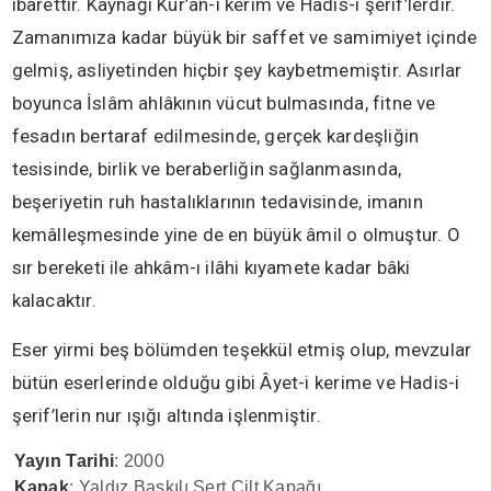
ibarettir. Kaynağı Kur’an-ı kerim ve Hadis-i şerif’lerdir.
Zamanımıza kadar büyük bir saffet ve samimiyet içinde
gelmiş, asliyetinden hiçbir şey kaybetmemiştir. Asırlar
boyunca İslâm ahlâkının vücut bulmasında, fitne ve
fesadın bertaraf edilmesinde, gerçek kardeşliğin
tesisinde, birlik ve beraberliğin sağlanmasında,
beşeriyetin ruh hastalıklarının tedavisinde, imanın
kemâlleşmesinde yine de en büyük âmil o olmuştur. O
sır bereketi ile ahkâm-ı ilâhi kıyamete kadar bâki
kalacaktır.
Eser yirmi beş bölümden teşekkül etmiş olup, mevzular
bütün eserlerinde olduğu gibi Âyet-i kerime ve Hadis-i
şerif’lerin nur ışığı altında işlenmiştir.
Yayın Tarihi
: 2000
Kapak
: Yaldız Baskılı Sert Cilt Kapağı