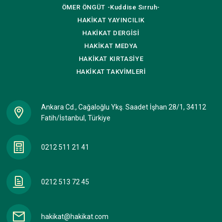
ÖMER ÖNGÜT
-Kuddise Sırruh-
HAKİKAT
YAYINCILIK
HAKİKAT
DERGİSİ
HAKİKAT
MEDYA
HAKİKAT
KIRTASİYE
HAKİKAT
TAKVİMLERİ
Ankara Cd., Cağaloğlu Ykş. Saadet İşhan 28/1, 34112
Fatih/İstanbul, Türkiye
0212 511 21 41
0212 513 72 45
hakikat@hakikat.com