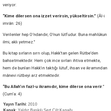
veriyor:
“Kime dilersen ona izzet verirsin, yükseltirsin.”
(Âl-i
imrân: 26)
Verilenler hep O’ndandır, O’nun lütfudur. Buna mahlûkun
ilmi, aklı yetmez.”
Bu kitap sırların sırrı olup, Hakk’tan gelen Rütbe’den
bahsetmektedir. Hem çok ince sırları ihtiva etmekte,
hem de bunları Hakk’ın taktığı lütuf, ihsan ve ikramından
mânevi rütbeyi arz etmektedir.
“Bu Allah’ın fazl-u ikramıdır, kime dilerse ona verir
.”
(Cum’a: 4)
Yayın Tarihi
: 2010
Kapak
: Yaldız Baskılı Sert Cilt Kapağı