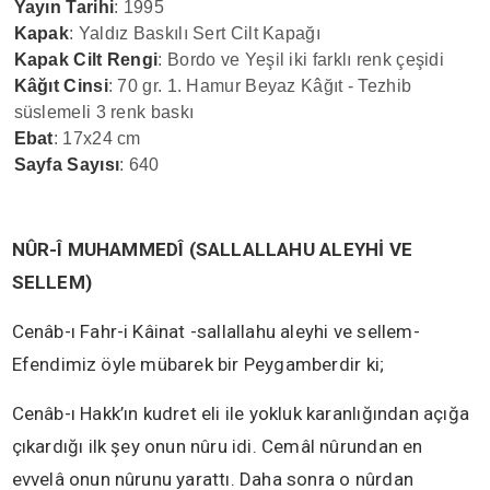
Yayın Tarihi
: 1995
Kapak
: Yaldız Baskılı Sert Cilt Kapağı
Kapak Cilt Rengi
: Bordo ve Yeşil iki farklı renk çeşidi
Kâğıt Cinsi
: 70 gr. 1. Hamur Beyaz Kâğıt - Tezhib
süslemeli 3 renk baskı
Ebat
: 17x24 cm
Sayfa Sayısı
: 640
NÛR-Î MUHAMMEDÎ (SALLALLAHU ALEYHİ VE
SELLEM)
Cenâb-ı Fahr-i Kâinat -sallallahu aleyhi ve sellem-
Efendimiz öyle mübarek bir Peygamberdir ki;
Cenâb-ı Hakk’ın kudret eli ile yokluk karanlığından açığa
çıkardığı ilk şey onun nûru idi. Cemâl nûrundan en
evvelâ onun nûrunu yarattı. Daha sonra o nûrdan