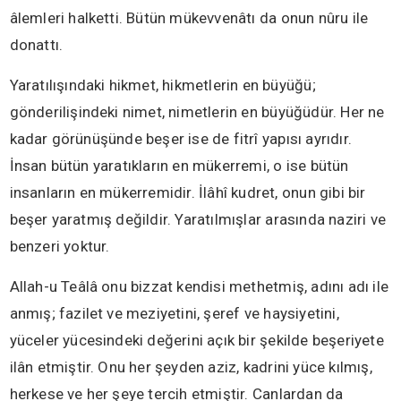
âlemleri halketti. Bütün mükevvenâtı da onun nûru ile
donattı.
Yaratılışındaki hikmet, hikmetlerin en büyüğü;
gönderilişindeki nimet, nimetlerin en büyüğüdür. Her ne
kadar görünüşünde beşer ise de fitrî yapısı ayrıdır.
İnsan bütün yaratıkların en mükerremi, o ise bütün
insanların en mükerremidir. İlâhî kudret, onun gibi bir
beşer yaratmış değildir. Yaratılmışlar arasında naziri ve
benzeri yoktur.
Allah-u Teâlâ onu bizzat kendisi methetmiş, adını adı ile
anmış; fazilet ve meziyetini, şeref ve haysiyetini,
yüceler yücesindeki değerini açık bir şekilde beşeriyete
ilân etmiştir. Onu her şeyden aziz, kadrini yüce kılmış,
herkese ve her şeye tercih etmiştir. Canlardan da