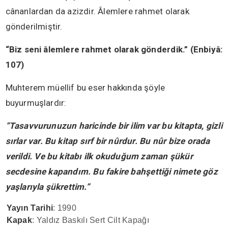
cânanlardan da azizdir. Âlemlere rahmet olarak
gönderilmiştir.
“Biz seni âlemlere rahmet olarak gönderdik.” (Enbiyâ:
107)
Muhterem müellif bu eser hakkında şöyle
buyurmuşlardır:
“Tasavvurunuzun haricinde bir ilim var bu kitapta, gizli
sırlar var. Bu kitap sırf bir nûrdur. Bu nûr bize orada
verildi. Ve bu kitabı ilk okuduğum zaman şükür
secdesine kapandım. Bu fakire bahşettiği nimete göz
yaşlarıyla şükrettim.”
Yayın Tarihi
: 1990
Kapak
: Yaldız Baskılı Sert Cilt Kapağı