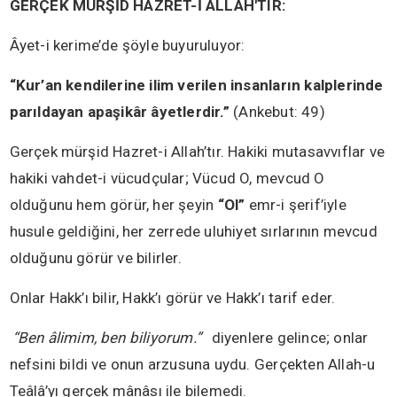
GERÇEK MÜRŞİD HAZRET-İ ALLAH'TIR:
Âyet-i kerime’de şöyle buyuruluyor:
“Kur’an kendilerine ilim verilen insanların kalplerinde
parıldayan apaşikâr âyetlerdir.”
(Ankebut: 49)
Gerçek mürşid Hazret-i Allah’tır. Hakiki mutasavvıflar ve
hakiki vahdet-i vücudçular; Vücud O, mevcud O
olduğunu hem görür, her şeyin
“Ol”
emr-i şerif’iyle
husule geldiğini, her zerrede uluhiyet sırlarının mevcud
olduğunu görür ve bilirler.
Onlar Hakk’ı bilir, Hakk’ı görür ve Hakk’ı tarif eder.
“Ben âlimim, ben biliyorum.”
diyenlere gelince; onlar
nefsini bildi ve onun arzusuna uydu. Gerçekten Allah-u
Teâlâ’yı gerçek mânâsı ile bilemedi.