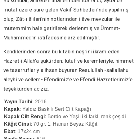
Bu konular, ahirete irtihallerinden sonra üç ayda bir
mutat üzere süre gelen Vakıf Sohbetleri’nde yapılmış
olup, Zât-ı âlileri’nin notlarından ilâve mevzular ile
mütemmim hale getirilerek derlenmiş ve Ümmet-i
Muhammed’in istifadesine arz edilmiştir.
Kendilerinden sonra bu kitabın neşrini ikram eden
Hazret-i Allah’a şükürden; lütuf ve keremleriyle, himmet
ve tasarruflarıyla ihsan buyuran Resulullah -sallallahu
aleyhi ve sellem- Efendimiz’e ve Efendi Hazretlerimiz’e
teşekkürden aciziz.
Yayın Tarihi
: 2016
Kapak
: Yaldız Baskılı Sert Cilt Kapağı
Kapak Cilt Rengi
: Bordo ve Yeşil iki farklı renk çeşidi
Kâğıt Cinsi
: 70 gr. 1. Hamur Beyaz Kâğıt
Ebat
: 17x24 cm
Sayfa Sayısı
: 616