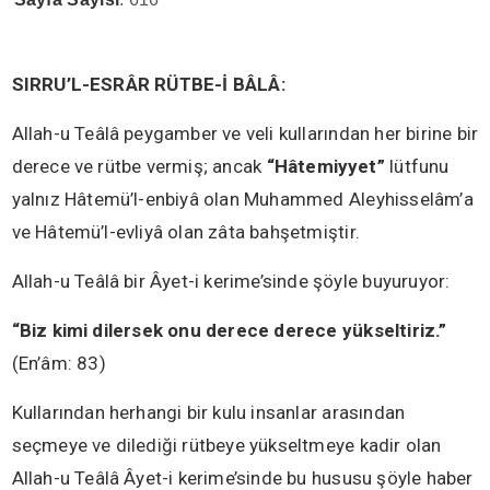
SIRRU’L-ESRÂR RÜTBE-İ BÂLÂ:
Allah-u Teâlâ peygamber ve veli kullarından her birine bir
derece ve rütbe vermiş; ancak
“Hâtemiyyet”
lütfunu
yalnız Hâtemü’l-enbiyâ olan Muhammed Aleyhisselâm’a
ve Hâtemü’l-evliyâ olan zâta bahşetmiştir.
Allah-u Teâlâ bir Âyet-i kerime’sinde şöyle buyuruyor:
“Biz kimi dilersek onu derece derece yükseltiriz.”
(En’âm: 83)
Kullarından herhangi bir kulu insanlar arasından
seçmeye ve dilediği rütbeye yükseltmeye kadir olan
Allah-u Teâlâ Âyet-i kerime’sinde bu hususu şöyle haber