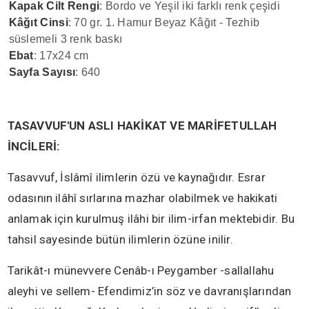
Kapak Cilt Rengi
: Bordo ve Yeşil iki farklı renk çeşidi
Kâğıt Cinsi
: 70 gr. 1. Hamur Beyaz Kâğıt - Tezhib
süslemeli 3 renk baskı
Ebat
: 17x24 cm
Sayfa Sayısı
: 640
TASAVVUF'UN ASLI HAKİKAT VE MARİFETULLAH
İNCİLERİ:
Tasavvuf, İslâmî ilimlerin özü ve kaynağıdır. Esrar
odasının ilâhî sırlarına mazhar olabilmek ve hakikati
anlamak için kurulmuş ilâhi bir ilim-irfan mektebidir. Bu
tahsil sayesinde bütün ilimlerin özüne inilir.
Tarikât-ı münevvere Cenâb-ı Peygamber -sallallahu
aleyhi ve sellem- Efendimiz’in söz ve davranışlarından