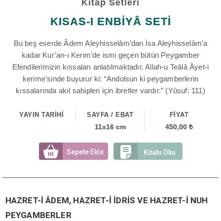
Kitap Setleri
KISAS-I ENBİYÂ SETİ
Bu beş eserde Âdem Aleyhisselâm’dan İsa Aleyhisselâm’a
kadar Kur’an-ı Kerim’de ismi geçen bütün Peygamber
Efendilerimizin kıssaları anlatılmaktadır. Allah-u Teâlâ Âyet-i
kerime’sinde buyurur ki: “Andolsun ki peygamberlerin
kıssalarında akıl sahipleri için ibretler vardır.” (Yûsuf: 111)
YAYIN TARİHİ
SAYFA / EBAT
FİYAT
11x16 cm
450,00 ₺
Sepete Ekle
Kitabı Oku
HAZRET-İ ÂDEM, HAZRET-İ İDRİS VE HAZRET-İ NUH
PEYGAMBERLER