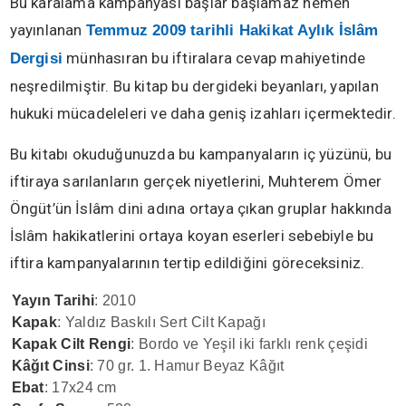
Bu karalama kampanyası başlar başlamaz hemen
yayınlanan
Temmuz 2009 tarihli Hakikat Aylık İslâm
münhasıran bu iftiralara cevap mahiyetinde
Dergisi
neşredilmiştir. Bu kitap bu dergideki beyanları, yapılan
hukuki mücadeleleri ve daha geniş izahları içermektedir.
Bu kitabı okuduğunuzda bu kampanyaların iç yüzünü, bu
iftiraya sarılanların gerçek niyetlerini, Muhterem Ömer
Öngüt’ün İslâm dini adına ortaya çıkan gruplar hakkında
İslâm hakikatlerini ortaya koyan eserleri sebebiyle bu
iftira kampanyalarının tertip edildiğini göreceksiniz.
Yayın Tarihi
: 2010
Kapak
: Yaldız Baskılı Sert Cilt Kapağı
Kapak Cilt Rengi
: Bordo ve Yeşil iki farklı renk çeşidi
Kâğıt Cinsi
: 70 gr. 1. Hamur Beyaz Kâğıt
Ebat
: 17x24 cm