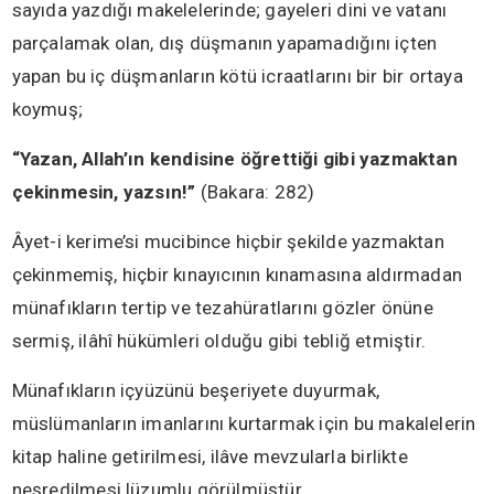
sayıda yazdığı makelelerinde; gayeleri dini ve vatanı
parçalamak olan, dış düşmanın yapamadığını içten
yapan bu iç düşmanların kötü icraatlarını bir bir ortaya
koymuş;
“Yazan, Allah’ın kendisine öğrettiği gibi yazmaktan
çekinmesin, yazsın!”
(Bakara: 282)
Âyet-i kerime’si mucibince hiçbir şekilde yazmaktan
çekinmemiş, hiçbir kınayıcının kınamasına aldırmadan
münafıkların tertip ve tezahüratlarını gözler önüne
sermiş, ilâhî hükümleri olduğu gibi tebliğ etmiştir.
Münafıkların içyüzünü beşeriyete duyurmak,
müslümanların imanlarını kurtarmak için bu makalelerin
kitap haline getirilmesi, ilâve mevzularla birlikte
neşredilmesi lüzumlu görülmüştür.