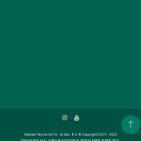
Hakikat Yayıncılık Tic. ve San. A.S. © Copyright 2019 - 2022
Yayınlanan yazı, video ve görsellerin iktibas hakkı mahfuzdur.