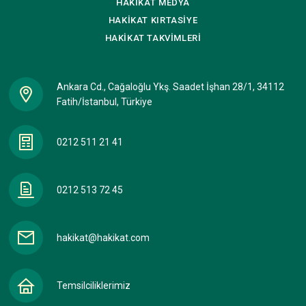
HAKİKAT
MEDYA
HAKİKAT
KIRTASİYE
HAKİKAT
TAKVİMLERİ
Ankara Cd., Cağaloğlu Ykş. Saadet İşhan 28/1, 34112
Fatih/İstanbul, Türkiye
0212 511 21 41
0212 513 72 45
hakikat@hakikat.com
Temsilciliklerimiz