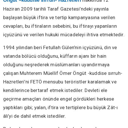
hakkında 12
Öngüt –kuddise sırruh- Hazretleri
Haziran 2009 tarihli Taraf Gazetesi’ndeki yayınla
başlayan büyük iftira ve tertip kampanyasına verilen
cevapları, bu iftiraların sebebini, bu iftirayı yapanların
içyüzünü ve verilen hukuki mücadeleyi ihtiva etmektedir.
1994 yılından beri Fetullah Gülen’nin içyüzünü, din ve
vatanda bölücü olduğunu, küffarın ajanı bir hain
olduğunu neşrederek müslümanları uyandırmaya
çalışan Muhterem Müellif Ömer Öngüt -kuddise sırruh-
Hazretleri’ni FETÖ mensubu teröristler karalamak ve
kendilerince bertaraf etmek istediler. Devleti ele
geçirme amaçları önünde engel gördükleri herkese
yaptıkları gibi; yalan, iftira ve tertiplere bu büyük Zât-ı
âli’yi de dahil etmek istediler.