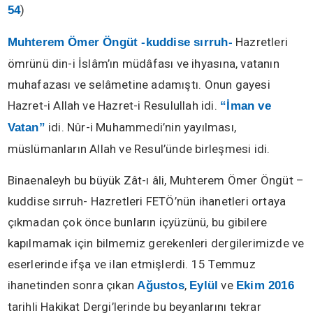
)
54
Hazretleri
Muhterem Ömer Öngüt -kuddise sırruh-
ömrünü din-i İslâm’ın müdâfası ve ihyasına, vatanın
muhafazası ve selâmetine adamıştı. Onun gayesi
Hazret-i Allah ve Hazret-i Resulullah idi.
“İman ve
idi. Nûr-i Muhammedi’nin yayılması,
Vatan”
müslümanların Allah ve Resul’ünde birleşmesi idi.
Binaenaleyh bu büyük Zât-ı âli, Muhterem Ömer Öngüt –
kuddise sırruh- Hazretleri FETÖ’nün ihanetleri ortaya
çıkmadan çok önce bunların içyüzünü, bu gibilere
kapılmamak için bilmemiz gerekenleri dergilerimizde ve
eserlerinde ifşa ve ilan etmişlerdi. 15 Temmuz
ihanetinden sonra çıkan
,
ve
Ağustos
Eylül
Ekim 2016
tarihli Hakikat Dergi’lerinde bu beyanlarını tekrar