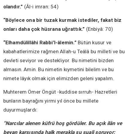
olandır.”
(Âl-i imran: 54)
“Böylece ona bir tuzak kurmak istediler, fakat biz
onları daha çok hüsrana uğrattık.”
(Enbiyâ: 70)
“Elhamdülillâhi Rabbi’l-âlemin.”
Bütün kusur ve
kabahatlerimize rağmen Allah-u Teâlâ bu milleti ve bu
devleti seviyor ve destekliyor. Bu nimetini bizden
almasın. Amin. Bu nimetin kıymetini bilelim ve bu
nimete lâyık olmak için elimizden geleni yapalım.
Muhterem Ömer Öngüt -kuddise sırruh- Hazretleri
bunların bayrağını yirmi yıl önce bu millete
duyurmuşlardı:
“Narcılar alenen küfrü hoş gördüler. Bu açık ilân ve
beyan karşısında halk merakla şu suali soruyor: