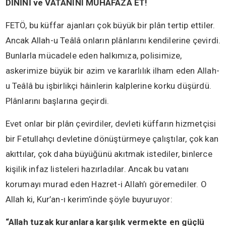
DİNİNİ ve VATANINI MUHAFAZA ET!
FETÖ, bu küffar ajanları çok büyük bir plân tertip ettiler.
Ancak Allah-u Teâlâ onların plânlarını kendilerine çevirdi.
Bunlarla mücadele eden halkımıza, polisimize,
askerimize büyük bir azim ve kararlılık ilham eden Allah-
u Teâlâ bu işbirlikçi hâinlerin kalplerine korku düşürdü.
Plânlarını başlarına geçirdi.
Evet onlar bir plân çevirdiler, devleti küffarın hizmetçisi
bir Fetullahçı devletine dönüştürmeye çalıştılar, çok kan
akıttılar, çok daha büyüğünü akıtmak istediler, binlerce
kişilik infaz listeleri hazırladılar. Ancak bu vatanı
korumayı murad eden Hazret-i Allah’ı göremediler. O
Allah ki, Kur’an-ı kerim’inde şöyle buyuruyor:
“Allah tuzak kuranlara karşılık vermekte en güçlü