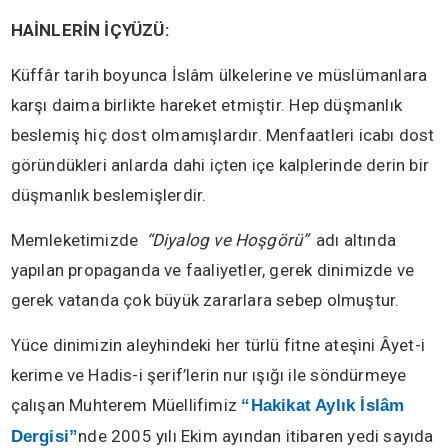
HAİNLERİN İÇYÜZÜ:
Küffâr tarih boyunca İslâm ülkelerine ve müslümanlara
karşı daima birlikte hareket etmiştir. Hep düşmanlık
beslemiş hiç dost olmamışlardır. Menfaatleri icabı dost
göründükleri anlarda dahi içten içe kalplerinde derin bir
düşmanlık beslemişlerdir.
Memleketimizde
“Diyalog ve Hoşgörü”
adı altında
yapılan propaganda ve faaliyetler, gerek dinimizde ve
gerek vatanda çok büyük zararlara sebep olmuştur.
Yüce dinimizin aleyhindeki her türlü fitne ateşini Âyet-i
kerime ve Hadis-i şerif’lerin nur ışığı ile söndürmeye
çalışan Muhterem Müellifimiz
“Hakikat Aylık İslâm
nde 2005 yılı Ekim ayından itibaren yedi sayıda
Dergisi”