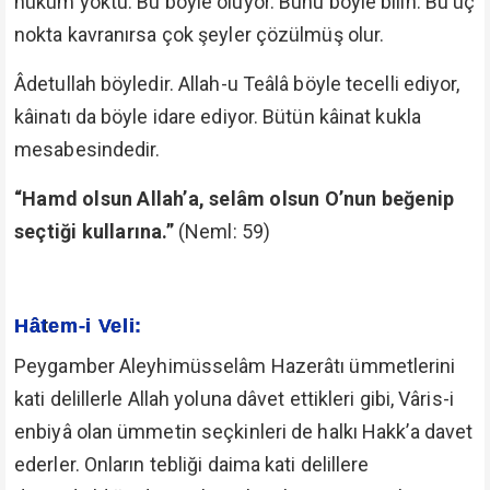
hüküm yoktu. Bu böyle oluyor. Bunu böyle bilin. Bu üç
nokta kavranırsa çok şeyler çözülmüş olur.
Âdetullah böyledir. Allah-u Teâlâ böyle tecelli ediyor,
kâinatı da böyle idare ediyor. Bütün kâinat kukla
mesabesindedir.
“Hamd olsun Allah’a, selâm olsun O’nun beğenip
seçtiği kullarına.”
(Neml: 59)
Hâtem-i Veli:
Peygamber Aleyhimüsselâm Hazerâtı ümmetlerini
kati delillerle Allah yoluna dâvet ettikleri gibi, Vâris-i
enbiyâ olan ümmetin seçkinleri de halkı Hakk’a davet
ederler. Onların tebliği daima kati delillere