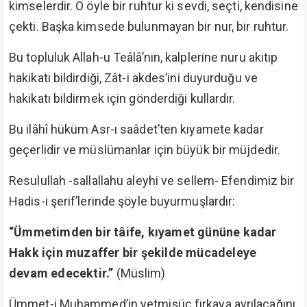
kimselerdir. O öyle bir ruhtur ki sevdi, seçti, kendisine
çekti. Başka kimsede bulunmayan bir nur, bir ruhtur.
Bu topluluk Allah-u Teâlâ’nın, kalplerine nuru akıtıp
hakikatı bildirdiği, Zât-i akdes’ini duyurduğu ve
hakikatı bildirmek için gönderdiği kullardır.
Bu ilâhî hüküm Asr-ı saâdet’ten kıyamete kadar
geçerlidir ve müslümanlar için büyük bir müjdedir.
Resulullah -sallallahu aleyhi ve sellem- Efendimiz bir
Hadis-i şerif’lerinde şöyle buyurmuşlardır:
“Ümmetimden bir tâife, kıyamet gününe kadar
Hakk için muzaffer bir şekilde mücadeleye
devam edecektir.”
(Müslim)
Ümmet-i Muhammed’in yetmişüç fırkaya ayrılacağını,