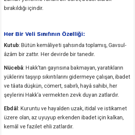
bırakıldığı içindir.
Her Bir Veli Sınıfının Özelliği:
Kutub
: Bütün kemâliyeti şahsında toplamış, Gavsul-
âzâm bir zattır. Her devirde bir tanedir.
Nücebâ
: Hakk’tan gayrısına bakmayan, yaratıkların
yüklerini taşıyıp sıkıntılarını gidermeye çalışan, ibadet
ve tâata düşkün, cömert, sabırlı, hayâ sahibi, her
şeylerini Hakk’a vermekten zevk duyan zatlardır.
Ebdâl
: Kuruntu ve hayalden uzak, itidal ve istikamet
üzere olan, az uyuyup erkenden ibadet için kalkan,
kemâl ve fazilet ehli zatlardır.