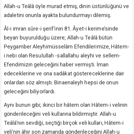
Allah-u Teâlâ öyle murad etmiş, dinin üstünlüğünü ve
adaletini onunla ayakta bulundurmayı dilemiş.
Âl-i imran sûre-i şerif’inin 81. Âyet-i kerime’sinde
beyan buyurulduğu üzere; Allah-u Teâlâ bütün
Peygamber Aleyhimüsselâm Efendilerimize, Hâtem-
i nebi olan Resulullah -sallallahu aleyhi ve sellem-
Efendimizin geleceğini haber vermişti. İman
edeceklerine ve ona sadâkat göstereceklerine dair
onlardan söz almıştı. Binaenaleyh hepsi de onun
geleceğini biliyorlardı.
Aynı bunun gibi; ikinci bir hâtem olan Hâtem-i velinin
gönderileceğini veli kullarına bildirmiştir. Allah-u
Teâlâ’nın sevdiği, seçtiği birçok veli kulları, Hâtem-i
veli’nin âhir son zamanda gönderileceğini Allah-u