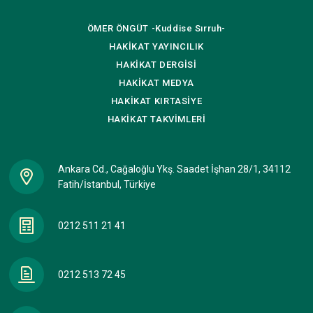
ÖMER ÖNGÜT
-Kuddise Sırruh-
HAKİKAT
YAYINCILIK
HAKİKAT
DERGİSİ
HAKİKAT
MEDYA
HAKİKAT
KIRTASİYE
HAKİKAT
TAKVİMLERİ
Ankara Cd., Cağaloğlu Ykş. Saadet İşhan 28/1, 34112
Fatih/İstanbul, Türkiye
0212 511 21 41
0212 513 72 45