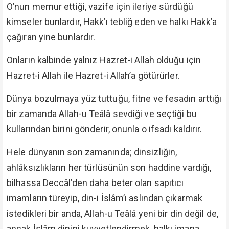
O’nun memur ettiği, vazife için ileriye sürdüğü
kimseler bunlardır, Hakk’ı tebliğ eden ve halkı Hakk’a
çağıran yine bunlardır.
Onların kalbinde yalnız Hazret-i Allah olduğu için
Hazret-i Allah ile Hazret-i Allah’a götürürler.
Dünya bozulmaya yüz tuttuğu, fitne ve fesadın arttığı
bir zamanda Allah-u Teâlâ sevdiği ve seçtiği bu
kullarından birini gönderir, onunla o ifsadı kaldırır.
Hele dünyanın son zamanında; dinsizliğin,
ahlâksızlıkların her türlüsünün son haddine vardığı,
bilhassa Deccâl’den daha beter olan sapıtıcı
imamların türeyip, din-i İslâm’ı aslından çıkarmak
istedikleri bir anda, Allah-u Teâlâ yeni bir din değil de,
ancak İslâm dinini kuvvetlendirmek, halkı imana