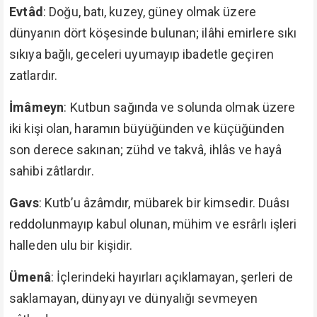
Evtâd
: Doğu, batı, kuzey, güney olmak üzere
dünyanın dört köşesinde bulunan; ilâhi emirlere sıkı
sıkıya bağlı, geceleri uyumayıp ibadetle geçiren
zatlardır.
İmâmeyn
: Kutbun sağında ve solunda olmak üzere
iki kişi olan, haramın büyüğünden ve küçüğünden
son derece sakınan; zühd ve takvâ, ihlâs ve hayâ
sahibi zâtlardır.
Gavs
: Kutb’u âzâmdır, mübarek bir kimsedir. Duâsı
reddolunmayıp kabul olunan, mühim ve esrârlı işleri
halleden ulu bir kişidir.
Ümenâ
: İçlerindeki hayırları açıklamayan, şerleri de
saklamayan, dünyayı ve dünyalığı sevmeyen