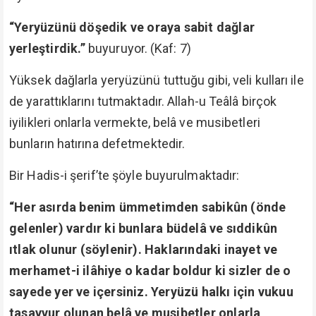
“Yeryüzünü döşedik ve oraya sabit dağlar
yerleştirdik.”
buyuruyor. (Kaf: 7)
Yüksek dağlarla yeryüzünü tuttuğu gibi, veli kulları ile
de yarattıklarını tutmaktadır. Allah-u Teâlâ birçok
iyilikleri onlarla vermekte, belâ ve musibetleri
bunların hatırına defetmektedir.
Bir Hadis-i şerif’te şöyle buyurulmaktadır:
“Her asırda benim ümmetimden sabikûn (önde
gelenler) vardır ki bunlara büdelâ ve sıddikûn
ıtlak olunur (söylenir). Haklarındaki inayet ve
merhamet-i ilâhiye o kadar boldur ki sizler de o
sayede yer ve içersiniz. Yeryüzü halkı için vukuu
tasavvur olunan belâ ve musibetler onlarla