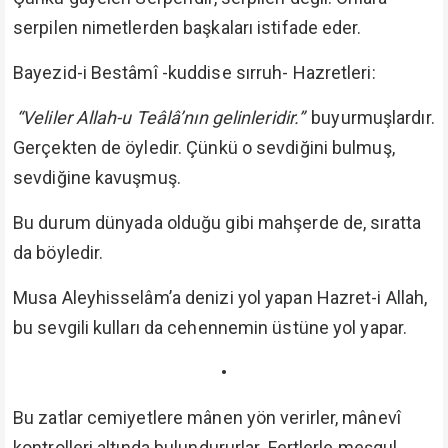
serpilen nimetlerden başkaları istifade eder.
Bayezid-i Bestâmî -kuddise sırruh- Hazretleri:
“Veliler Allah-u Teâlâ’nın gelinleridir.”
buyurmuşlardır.
Gerçekten de öyledir. Çünkü o sevdiğini bulmuş,
sevdiğine kavuşmuş.
Bu durum dünyada olduğu gibi mahşerde de, sıratta
da böyledir.
Musa Aleyhisselâm’a denizi yol yapan Hazret-i Allah,
bu sevgili kulları da cehennemin üstüne yol yapar.
•
Bu zatlar cemiyetlere mânen yön verirler, mânevî
kontrolleri altında bulundururlar. Fertlerle meşgul