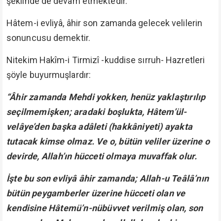
şeklinde de devam etmektedir.
Hâtem-i evliyâ, âhir son zamanda gelecek velilerin
sonuncusu demektir.
Nitekim Hakîm-i Tirmizî -kuddise sırruh- Hazretleri
şöyle buyurmuşlardır:
“Âhir zamanda Mehdi yokken, henüz yaklaştırılıp
seçilmemişken; aradaki boşlukta, Hâtem’ül-
velâye’den başka adâleti (hakkâniyeti) ayakta
tutacak kimse olmaz. Ve o, bütün veliler üzerine o
devirde, Allah’ın hücceti olmaya muvaffak olur.
İşte bu son evliyâ âhir zamanda; Allah-u Teâlâ’nın
bütün peygamberler üzerine hücceti olan ve
kendisine Hâtemü’n-nübüvvet verilmiş olan, son