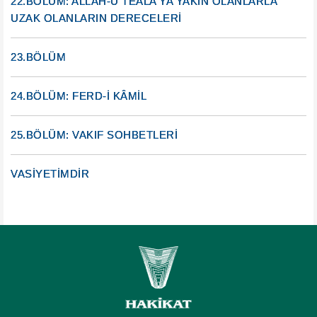
22.BÖLÜM: ALLAH-U TEÂLÂ’YA YAKIN OLANLARLA
UZAK OLANLARIN DERECELERİ
23.BÖLÜM
24.BÖLÜM: FERD-İ KÂMİL
25.BÖLÜM: VAKIF SOHBETLERİ
VASİYETİMDİR