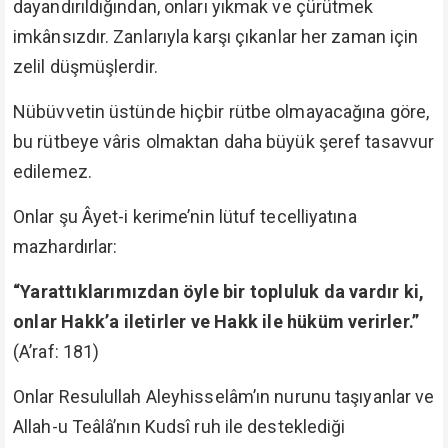
dayandırıldığından, onları yıkmak ve çürütmek
imkânsızdır. Zanlarıyla karşı çıkanlar her zaman için
zelil düşmüşlerdir.
Nübüvvetin üstünde hiçbir rütbe olmayacağına göre,
bu rütbeye vâris olmaktan daha büyük şeref tasavvur
edilemez.
Onlar şu Âyet-i kerime’nin lütuf tecelliyatına
mazhardırlar:
“Yarattıklarımızdan öyle bir topluluk da vardır ki,
onlar Hakk’a iletirler ve Hakk ile hüküm verirler.”
(A’raf: 181)
Onlar Resulullah Aleyhisselâm’ın nurunu taşıyanlar ve
Allah-u Teâlâ’nın Kudsî ruh ile desteklediği