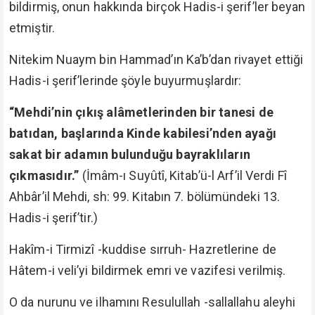
bildirmiş, onun hakkında birçok Hadis-i şerif’ler beyan
etmiştir.
Nitekim Nuaym bin Hammad’ın Ka’b’dan rivayet ettiği
Hadis-i şerif’lerinde şöyle buyurmuşlardır:
“Mehdi’nin çıkış alâmetlerinden bir tanesi de
batıdan, başlarında Kinde kabilesi’nden ayağı
sakat bir adamın bulunduğu bayraklıların
çıkmasıdır.”
(İmâm-ı Suyûtî, Kitab’ü-l Arf’il Verdi Fî
Ahbâr’il Mehdi, sh: 99. Kitabın 7. bölümündeki 13.
Hadis-i şerif’tir.)
Hakîm-i Tirmizî -kuddise sırruh- Hazretlerine de
Hâtem-i veli’yi bildirmek emri ve vazifesi verilmiş.
O da nurunu ve ilhamını Resulullah -sallallahu aleyhi