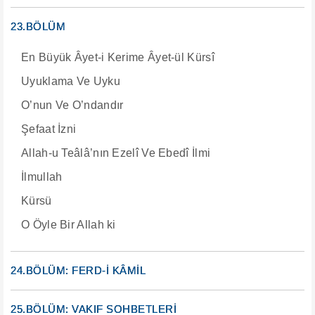
23.BÖLÜM
En Büyük Âyet-i Kerime Âyet-ül Kürsî
Uyuklama Ve Uyku
O’nun Ve O’ndandır
Şefaat İzni
Allah-u Teâlâ’nın Ezelî Ve Ebedî İlmi
İlmullah
Kürsü
O Öyle Bir Allah ki
24.BÖLÜM: FERD-İ KÂMİL
25.BÖLÜM: VAKIF SOHBETLERİ