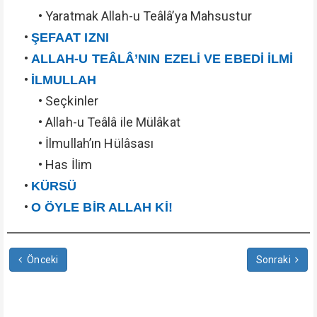
• Yaratmak Allah-u Teâlâ’ya Mahsustur
•
ŞEFAAT IZNI
•
ALLAH-U TEÂLÂ’NIN EZELİ VE EBEDİ İLMİ
•
İLMULLAH
• Seçkinler
• Allah-u Teâlâ ile Mülâkat
• İlmullah’ın Hülâsası
• Has İlim
•
KÜRSÜ
•
O ÖYLE BİR ALLAH Kİ!
Önceki
Sonraki