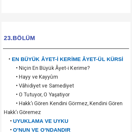
23.BÖLÜM
•
EN BÜYÜK ÂYET-İ KERİME ÂYET-ÜL KÜRSİ
• Niçin En Büyük Âyet-i Kerime?
• Hayy ve Kayyûm
• Vâhidiyet ve Samediyet
• O Tutuyor, O Yaşatiyor
• Hakk’ı Gören Kendini Görmez, Kendini Gören
Hakk’ı Göremez
•
UYUKLAMA VE UYKU
•
O’NUN VE O’NDANDIR