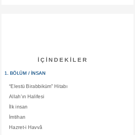
İÇINDEKILER
1. BÖLÜM / İNSAN
“Elestü Birabbiküm” Hitabı
Allah’ın Halifesi
İlk insan
İmtihan
Hazret-i Havvâ