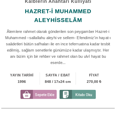
Kalblerin Anahtarı Külliyatı
HAZRET-İ MUHAMMED
ALEYHİSSELÂM
Âlemlere rahmet olarak gönderilen son peygamber Hazret-i
Muhammed –sallallahu aleyhi ve sellem- Efendimiz'in hayat-ı
saâdetleri bütün safhaları ile en ince teferruatına kadar tesbit
edilmiş, sağlam senetlerle günümüze kadar ulaşmıştır. Her
anı bizim için bir rehber ve rahmet olan bu ulvî hayat bu
eserde...
YAYIN TARİHİ
SAYFA / EBAT
FİYAT
1996
848 / 17x24 cm
270,00 ₺
Sepete Ekle
Kitabı Oku