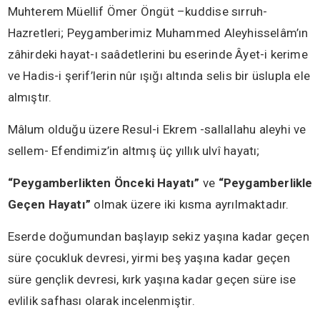
Muhterem Müellif Ömer Öngüt –kuddise sırruh-
Hazretleri; Peygamberimiz Muhammed Aleyhisselâm’ın
zâhirdeki hayat-ı saâdetlerini bu eserinde Âyet-i kerime
ve Hadis-i şerif’lerin nûr ışığı altında selis bir üslupla ele
almıştır.
Mâlum olduğu üzere Resul-i Ekrem -sallallahu aleyhi ve
sellem- Efendimiz’in altmış üç yıllık ulvî hayatı;
“Peygamberlikten Önceki Hayatı”
ve
“Peygamberlikle
Geçen Hayatı”
olmak üzere iki kısma ayrılmaktadır.
Eserde doğumundan başlayıp sekiz yaşına kadar geçen
süre çocukluk devresi, yirmi beş yaşına kadar geçen
süre gençlik devresi, kırk yaşına kadar geçen süre ise
evlilik safhası olarak incelenmiştir.