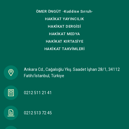
ÖMER ÖNGÜT
-Kuddise Sırruh-
HAKİKAT
YAYINCILIK
HAKİKAT
DERGİSİ
HAKİKAT
MEDYA
HAKİKAT
KIRTASİYE
HAKİKAT
TAKVİMLERİ
Ankara Cd., Cağaloğlu Ykş. Saadet İşhan 28/1, 34112
Fatih/İstanbul, Türkiye
0212 511 21 41
0212 513 72 45