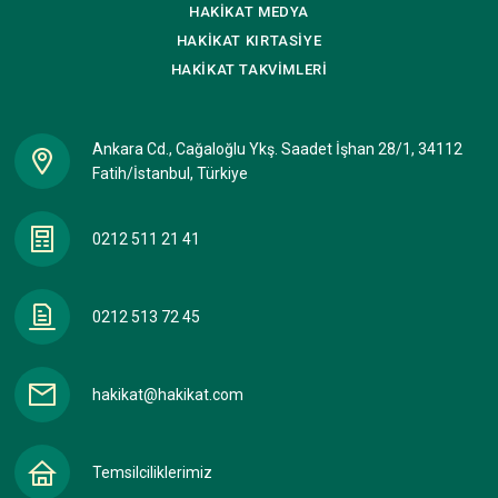
HAKİKAT
MEDYA
HAKİKAT
KIRTASİYE
HAKİKAT
TAKVİMLERİ
Ankara Cd., Cağaloğlu Ykş. Saadet İşhan 28/1, 34112
Fatih/İstanbul, Türkiye
0212 511 21 41
0212 513 72 45
hakikat@hakikat.com
Temsilciliklerimiz