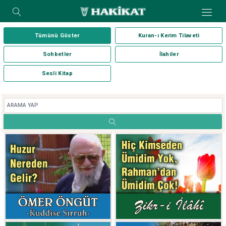
Tümünü Göster
Kuran-ı Kerim Tilaveti
Sohbetler
İlahiler
Sesli Kitap