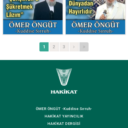
1
2
3
ÖMER ÖNGÜT
-Kuddise Sırruh-
HAKİKAT
YAYINCILIK
HAKİKAT
DERGİSİ