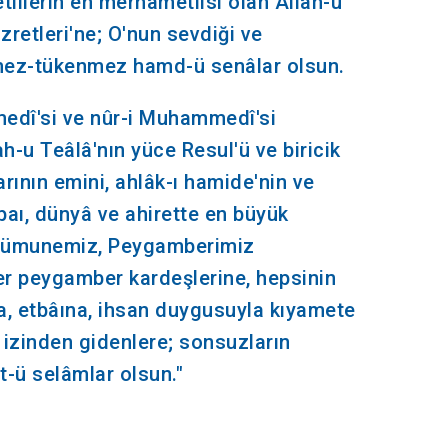
lilerin en merhametlisi olan Allah-u
zretleri'ne; O'nun sevdiği ve
tmez-tükenmez hamd-ü senâlar olsun.
medî'si ve nûr-i Muhammedî'si
ah-u Teâlâ'nın yüce Resul'ü ve biricik
arının emini, ahlâk-ı hamide'nin ve
baı, dünyâ ve ahirette en büyük
 nümunemiz, Peygamberimiz
er peygamber kardeşlerine, hepsinin
na, etbâına, ihsan duygusuyla kıyamete
 izinden gidenlere; sonsuzların
-ü selâmlar olsun."