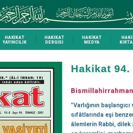
HAKİKAT
HAKİKAT
HAKİKAT
HAKİ
YAYINCILIK
DERGİSİ
MEDYA
KIRTA
Hakikat 94.
Bismillahirrahman
"Varlığının başlangıcı
sıfâtlarında eşi benze
âlemlerin Rabbi, dile