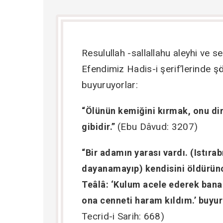
Resulullah -sallallahu aleyhi ve s
Efendimiz Hadis-i şerif’lerinde ş
buyuruyorlar:
“Ölünün kemiğini kırmak, onu dir
(Ebu Dâvud: 3207)
gibidir.”
“Bir adamın yarası vardı. (Istırab
dayanamayıp) kendisini öldürün
Teâlâ: ‘Kulum acele ederek bana
ona cenneti haram kıldım.’ buyur
Tecrid-i Sarih: 668)