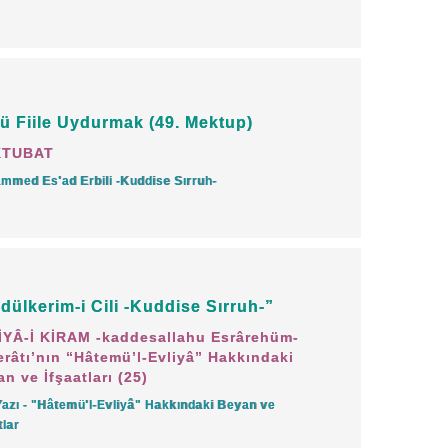
 budur. Kim ki bu Âyet-i kerime’yi görüp
uğunu söylerse küfre kayar.
ü Fiile Uydurmak (49. Mektup)
tehlikelidir.
KTUBAT
mmed Es'ad Erbili -Kuddise Sırruh-
alınmasını vasiyet etmekle, kendisini
ihardır.
işi ölmeden, organlar canlı iken
dülkerim-i Cili -Kuddise Sırruh-”
yonlarının durmuş olduğuna
İYÂ-İ KİRAM -kaddesallahu Esrârehüm-
râtı’nın “Hâtemü’l-Evliyâ” Hakkındaki
lıyor. Halbuki o anda kalb çalışır
n ve İfşaatları (25)
inin takdir-i ilâhi ile bitkisel hayattan
Yazı - "Hâtemü'l-Evliyâ" Hakkındaki Beyan ve
tlar
i de vardır. Misalleri de çoktur. Fakat