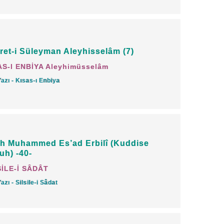
rganlar alındığı için, bu bir intihar
ret-i Süleyman Aleyhisselâm (7)
lallahu aleyhi ve sellem- Efendimiz bir
AS-I ENBİYA Aleyhimüsselâm
yururlar ki:
Yazı - Kısas-ı Enbiya
rdı. (Istırabına dayanamayıp)
llah-u Teâlâ: ‘Kulum acele ederek
a cenneti haram kıldım.’ buyurdu.”
h Muhammed Es’ad Erbilî (Kuddise
 668)
uh) -40-
SİLE-İ SÂDÂT
en kendini öldürdüğü için Allah-u
Yazı - Silsile-i Sâdat
rışmış oluyor. Bunun için de cehenneme
diği canı ancak O alır.