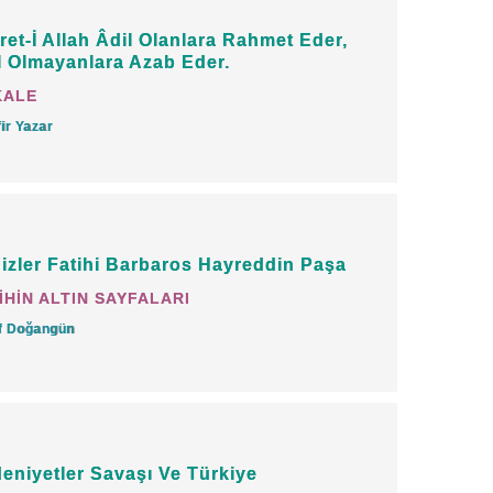
ret-İ Allah Âdil Olanlara Rahmet Eder,
ın alınmasını vasiyet edenlere âittir.
l Olmayanlara Azab Eder.
KALE
siyet etmediği halde, vârisin de haberi
ir Yazar
ye organlarını alan doktorlara ve bu
ime’de ise Allah-u Teâlâ şöyle
izler Fatihi Barbaros Hayreddin Paşa
İHİN ALTIN SAYFALARI
f Doğangün
sten öldürürse, onun cezası, içinde
ennemdir.”
(Nisa: 93)
erime’nin kapsamına girmektedirler.
eniyetler Savaşı Ve Türkiye