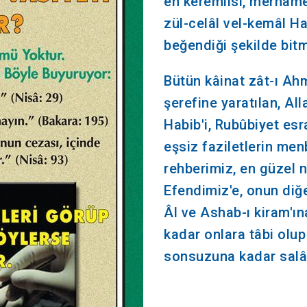
en keremlisi, merhamet
zül-celâl vel-kemâl Ha
beğendiği şekilde bi
Bütün kâinat zât-ı Ah
şerefine yaratılan, All
Habib'i, Rubûbiyet esr
eşsiz faziletlerin men
rehberimiz, en güzel
Efendimiz'e, onun diğ
Âl ve Ashab-ı kiram'ı
kadar onlara tâbi olup
sonsuzuna kadar salât