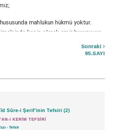
mız;
i hususunda mahlukun hükmü yoktur.
rime’sinde kesin olarak emir buyuruyor:
Sonraki
etmeyin!”
(Nisa: 29)
95.SAYI
e’yi görüp caiz olduğunu söylerse küfre
r katliamdır.
rime’sinde kesin olarak emir buyuruyor:
d Sûre-i Şerif’inin Tefsiri (2)
'AN-I KERİM TEFSİRİ
izi tehlikeye atmayın.”
(Bakara: 195)
Yazı - Tefsir