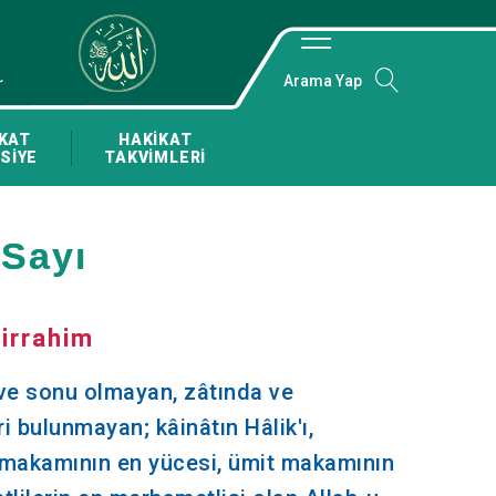
Arama Yap
KAT
HAKİKAT
SİYE
TAKVİMLERİ
 Sayı
irrahim
 ve sonu olmayan, zâtında ve
ri bulunmayan; kâinâtın Hâlik'ı,
k makamının en yücesi, ümit makamının