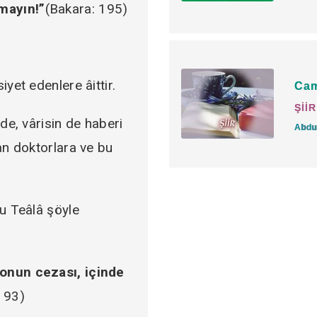
Haksız yere bir başkas
tmayın!”
(Bakara: 195)
olan kimse, yalnızca b
zamanda insan hayatının 
hususta başkalarına da 
yet edenlere âittir.
Cam
gazabını haketmiş olur
ŞİİR
lde, vârisin de haberi
Abdu
İfsad ediciler hakkında
lan doktorlara ve bu
buyurur:
“Kendilerine ‘Yeryüzü
-u Teâlâ şöyle
zaman ‘Biz ancak ıslah e
ortalığı ifsad edenler 
 onun cezası, içinde
(Bakara: 11-12)
: 93)