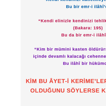
Bu bir emr-i ilâhî’
“Kendi elinizle kendinizi tehl
(Bakara: 195)
Bu da bir emr-i ilâhî
“Kim bir mümini kasten öldürür
içinde devamlı kalacağı cehenne
Bu ilâhî bir hüküm
KİM BU ÂYET-İ KERİME’LE
OLDUĞUNU SÖYLERSE K