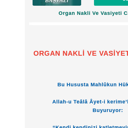
Organ Nakli Ve Vasiyeti C
ORGAN NAKLİ VE VASİYET
Bu Hususta Mahlûkun Hük
Allah-u Teâlâ Âyet-i kerime’
Buyuruyor:
“Kendi kendinizi katletmeyin