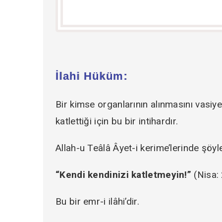
İlahi Hüküm:
Bir kimse organlarının alınmasını vasiye
katlettiği için bu bir intihardır.
Allah-u Teâlâ Âyet-i kerime’lerinde şöyl
“Kendi kendinizi katletmeyin!”
(Nisa:
Bu bir emr-i ilâhi’dir.