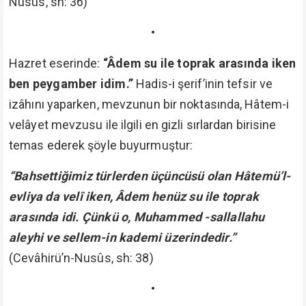
Nusûs, sh: 36)
•
Hazret eserinde:
“Âdem su ile toprak arasında iken
ben peygamber idim.”
Hadis-i şerif’inin tefsir ve
izâhını yaparken, mevzunun bir noktasında, Hâtem-i
velâyet mevzusu ile ilgili en gizli sırlardan birisine
temas ederek şöyle buyurmuştur:
“Bahsettiğimiz türlerden üçüncüsü olan Hâtemü’l-
evliya da velî iken, Âdem henüz su ile toprak
arasında idi. Çünkü o, Muhammed -sallallahu
aleyhi ve sellem-in kademi üzerindedir.”
(Cevâhirü’n-Nusûs, sh: 38)
•