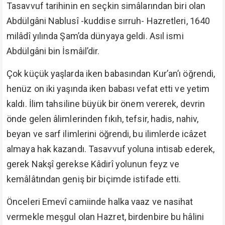
Tasavvuf tarihinin en seçkin simâlarından biri olan
Abdülgâni Nablusî -kuddise sırruh- Hazretleri, 1640
milâdî yılında Şam’da dünyaya geldi. Asıl ismi
Abdülgâni bin İsmâil’dir.
Çok küçük yaşlarda iken babasından Kur’an’ı öğrendi,
henüz on iki yaşında iken babası vefat etti ve yetim
kaldı. İlim tahsiline büyük bir önem vererek, devrin
önde gelen âlimlerinden fıkıh, tefsir, hadis, nahiv,
beyan ve sarf ilimlerini öğrendi, bu ilimlerde icâzet
almaya hak kazandı. Tasavvuf yoluna intisab ederek,
gerek Nakşî gerekse Kâdirî yolunun feyz ve
kemâlâtından geniş bir biçimde istifade etti.
Önceleri Emevî camiinde halka vaaz ve nasihat
vermekle meşgul olan Hazret, birdenbire bu hâlini