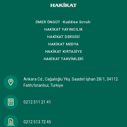
ÖMER ÖNGÜT
-Kuddise Sırruh-
HAKİKAT
YAYINCILIK
HAKİKAT
DERGİSİ
HAKİKAT
MEDYA
HAKİKAT
KIRTASİYE
HAKİKAT
TAKVİMLERİ
Ankara Cd., Cağaloğlu Ykş. Saadet İşhan 28/1, 34112
Fatih/İstanbul, Türkiye
0212 511 21 41
0212 513 72 45