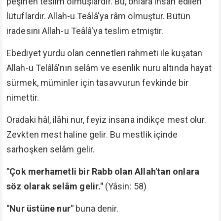
peşinen teslim olmuşlardır. Bu, onlara ihsan edilen
lütuflardır. Allah-u Teâlâ'ya râm olmuştur. Bütün
iradesini Allah-u Teâlâ'ya teslim etmiştir.
Ebediyet yurdu olan cennetleri rahmeti ile kuşatan
Allah-u Telâlâ'nın selâm ve esenlik nuru altında hayat
sürmek, müminler için tasavvurun fevkinde bir
nimettir.
Oradaki hâl, ilâhi nur, feyiz insana indikçe mest olur.
Zevkten mest haline gelir. Bu mestlik içinde
sarhoşken selâm gelir.
"Çok merhametli bir Rabb olan Allah'tan onlara
söz olarak selâm gelir."
(Yâsin: 58)
"Nur üstüne nur"
buna denir.