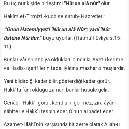
Bu üç nur kişide birleştimi
"Nûrun alâ nûr"
olur.
Hakîm et-Tirmizî -kuddise sırruh- Hazretleri:
"Onun Hatemiyyet'i 'Nûrun alâ Nûr'; yani 'Nûr
üstüne Nûr'dur."
buyuruyorlar. (Hatmü'l-Evliyâ s.15-
16)
Bunlar vâris-i enbiya oldukları içindir ki, Âyet-i kerime
ve Hadis-i şerif'lerin tecelliyâtına mazhar olmuşlardır.
Yani bildirdiği kadar bilir, gösterdiği kadar görür.
Hakk'ta fâni olduğu zaman bunlar husule gelir.
Cenâb-ı Hakk'ı görür, kendisini görmez; zira âyân-ı
sâbite ile Hakk'ı tesbih eder, O'nunla ibadet eder.
Azamet-i ilâhî'nin karşısında bir zerre olarak Allah-u