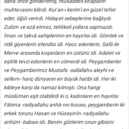
daha önce gönderilmiş, mukaddes kitapların
muhtevasını bilirdi. Kur'an-ı kerim'i en güzel tefsir
eder, öğüt verirdi. Hidayet sebeplerine bağlıydı.
Zulüm ve ezâ etmez, tehlikeli yollara sapmazdı.
İman ve takvâ sahiplerinin en hayırlısı idi. Gömlek ve
ridâ giyenlerin efendisi idi. Hacc edenlerin, Safâ ile
Merve arasında koşanların en üstünü idi. Adalet ve
eşitlik tevzi edenlerin en cömerdi idi. Peygamberler
ve Peygamberimiz Mustafa -sallallahu aleyhi ve
sellem- hariç dünyanın en büyük hatibi idi. Her iki
kıbleye karşı da namaz kılmıştı. Ona hangi
müslüman eşit olabilirdi ki o, kadınların en hayırlısı
Fâtıma -radiyallahu anhâ-nın kocası, peygamberin iki
erkek torunu Hasan ve Hüseyin'in -radiyallahu
anhüm- babası idi. Benim gözlerim onun gibisini