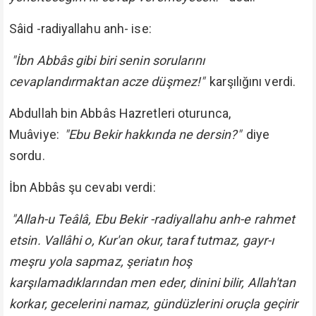
Sâid -radiyallahu anh- ise:
"İbn Abbâs gibi biri senin sorularını
cevaplandırmaktan acze düşmez!"
karşılığını verdi.
Abdullah bin Abbâs Hazretleri oturunca,
Muâviye:
"Ebu Bekir hakkında ne dersin?"
diye
sordu.
İbn Abbâs şu cevabı verdi:
"Allah-u Teâlâ, Ebu Bekir -radiyallahu anh-e rahmet
etsin. Vallâhi o, Kur'an okur, taraf tutmaz, gayr-ı
meşru yola sapmaz, şeriatın hoş
karşılamadıklarından men eder, dinini bilir, Allah'tan
korkar, gecelerini namaz, gündüzlerini oruçla geçirir