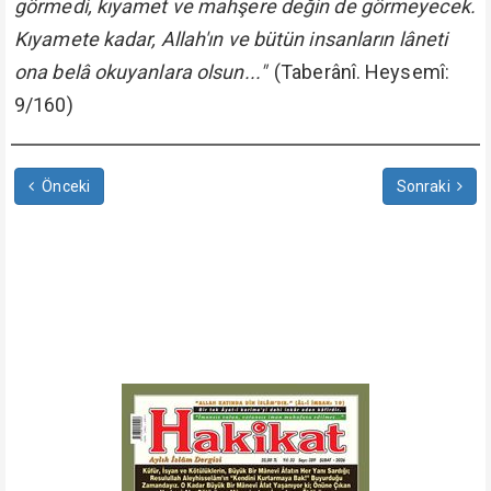
görmedi, kıyamet ve mahşere değin de görmeyecek.
Kıyamete kadar, Allah'ın ve bütün insanların lâneti
ona belâ okuyanlara olsun..."
(Taberânî. Heysemî:
9/160)
Önceki
Sonraki