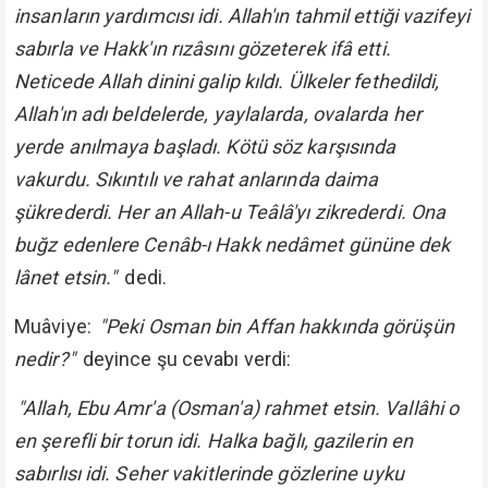
insanların yardımcısı idi. Allah'ın tahmil ettiği vazifeyi
sabırla ve Hakk'ın rızâsını gözeterek ifâ etti.
Neticede Allah dinini galip kıldı. Ülkeler fethedildi,
Allah'ın adı beldelerde, yaylalarda, ovalarda her
yerde anılmaya başladı. Kötü söz karşısında
vakurdu. Sıkıntılı ve rahat anlarında daima
şükrederdi. Her an Allah-u Teâlâ'yı zikrederdi. Ona
buğz edenlere Cenâb-ı Hakk nedâmet gününe dek
lânet etsin."
dedi.
Muâviye:
"Peki Osman bin Affan hakkında görüşün
nedir?"
deyince şu cevabı verdi:
"Allah, Ebu Amr'a (Osman'a) rahmet etsin. Vallâhi o
en şerefli bir torun idi. Halka bağlı, gazilerin en
sabırlısı idi. Seher vakitlerinde gözlerine uyku