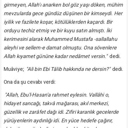
girmeyen, Allah'ı anarken bol göz yaşı döken, mühim
mevzularda gece gündüz düşünen bir kimseydi. Her
iyilik ve fazilete koşar, kötülüklerden kaçardı. Bir
orduyu techiz etmiş ve bir kuyu satın almıştı. İki
kerimesini alarak Muhammed Mustafa -sallallahu
aleyhi ve sellem-e damat olmuştu. Ona sövenlere
Allah kıyamet gününe kadar nedâmet versin."
dedi.
Muâviye;
"Ali bin Ebi Tâlib hakkında ne dersin?"
dedi.
Ona da şu cevabı verdi:
"Allah, Ebu'l-Hasan'a rahmet eylesin. Vallâhi o,
hidayet sancağı, takvâ mağarası, akıl merkezi,
güzellik ve zarâfet dağı idi. Zifiri karanlık gecelerde
yürüyenlerin aydınlığı idi. En yüce hedefe çağırır,