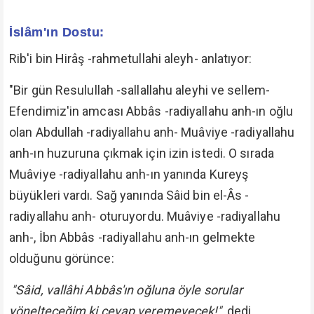
İslâm'ın Dostu:
Rib'i bin Hirâş -rahmetullahi aleyh- anlatıyor:
"Bir gün Resulullah -sallallahu aleyhi ve sellem-
Efendimiz'in amcası Abbâs -radiyallahu anh-ın oğlu
olan Abdullah -radiyallahu anh- Muâviye -radiyallahu
anh-ın huzuruna çıkmak için izin istedi. O sırada
Muâviye -radiyallahu anh-ın yanında Kureyş
büyükleri vardı. Sağ yanında Sâid bin el-Âs -
radiyallahu anh- oturuyordu. Muâviye -radiyallahu
anh-, İbn Abbâs -radiyallahu anh-ın gelmekte
olduğunu görünce:
"Sâid, vallâhi Abbâs'ın oğluna öyle sorular
yönelteceğim ki cevap veremeyecek!"
dedi.