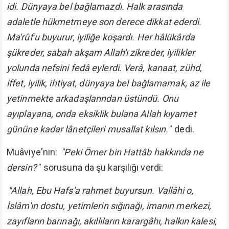
idi. Dünyaya bel bağlamazdı. Halk arasında
adaletle hükmetmeye son derece dikkat ederdi.
Ma'rûf'u buyurur, iyiliğe koşardı. Her hâlükârda
şükreder, sabah akşam Allah'ı zikreder, iyilikler
yolunda nefsini fedâ eylerdi. Verâ, kanaat, zühd,
iffet, iyilik, ihtiyat, dünyaya bel bağlamamak, az ile
yetinmekte arkadaşlarından üstündü. Onu
ayıplayana, onda eksiklik bulana Allah kıyamet
gününe kadar lânetçileri musallat kılsın."
dedi.
Muâviye'nin:
"Peki Ömer bin Hattâb hakkında ne
dersin?"
sorusuna da şu karşılığı verdi:
"Allah, Ebu Hafs'a rahmet buyursun. Vallâhi o,
İslâm'ın dostu, yetimlerin sığınağı, imanın merkezi,
zayıfların barınağı, akıllıların karargâhı, halkın kalesi,