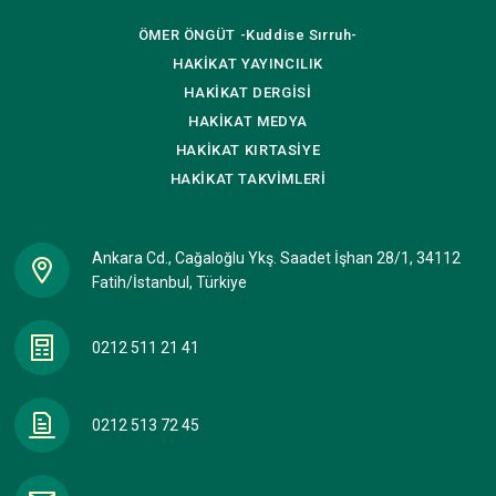
ÖMER ÖNGÜT
-Kuddise Sırruh-
HAKİKAT
YAYINCILIK
HAKİKAT
DERGİSİ
HAKİKAT
MEDYA
HAKİKAT
KIRTASİYE
HAKİKAT
TAKVİMLERİ
Ankara Cd., Cağaloğlu Ykş. Saadet İşhan 28/1, 34112
Fatih/İstanbul, Türkiye
0212 511 21 41
0212 513 72 45