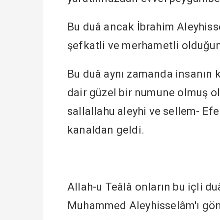
Bu duâ ancak İbrahim Aleyhisse
şefkatli ve merhametli olduğun
Bu duâ aynı zamanda insanın ke
dair güzel bir numune olmuş ol
sallallahu aleyhi ve sellem- Ef
kanaldan geldi.
Allah-u Teâlâ onların bu içli d
Muhammed Aleyhisselâm'ı gönde