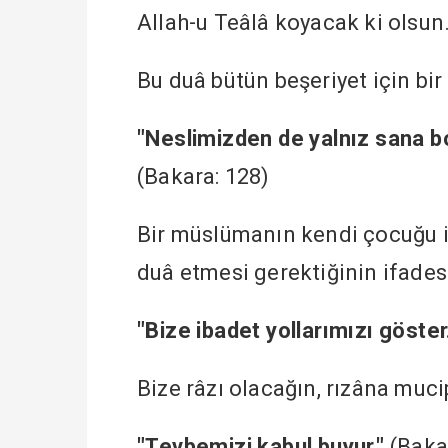
Allah-u Teâlâ koyacak ki olsun
Bu duâ bütün beşeriyet için bi
"Neslimizden de yalnız sana b
(Bakara: 128)
Bir müslümanın kendi çocuğu 
duâ etmesi gerektiğinin ifadesi
"Bize ibadet yollarımızı göster
Bize râzı olacağın, rızâna mucip
"Tevbemizi kabul buyur."
(Baka