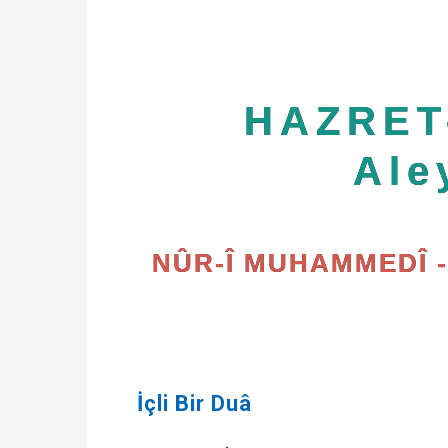
HAZRET
Ale
NÛR-Î MUHAMMEDÎ -sal
İçli Bir Duâ