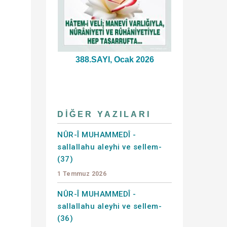
388.SAYI, Ocak 2026
DIĞER YAZILARI
NÛR-Î MUHAMMEDÎ -
sallallahu aleyhi ve sellem-
(37)
1 Temmuz 2026
NÛR-Î MUHAMMEDÎ -
sallallahu aleyhi ve sellem-
(36)