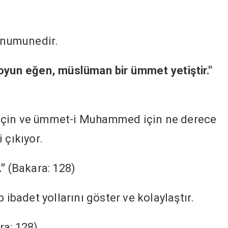
.
r numunedir.
oyun eğen, müslüman bir ümmet yetiştir."
için ve ümmet-i Muhammed için ne derece
 çıkıyor.
."
(Bakara: 128)
 ibadet yollarını göster ve kolaylaştır.
ra: 128)