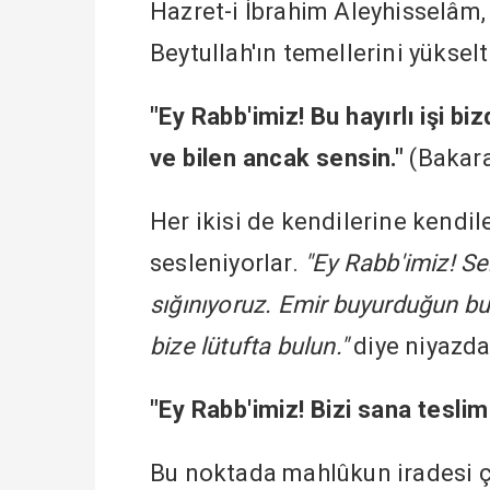
Hazret-i İbrahim Aleyhisselâm, 
Beytullah'ın temellerini yüksel
"Ey Rabb'imiz! Bu hayırlı işi bi
ve bilen ancak sensin."
(Bakara
Her ikisi de kendilerine kendil
sesleniyorlar.
"Ey Rabb'imiz! Se
sığınıyoruz. Emir buyurduğun bu
bize lütufta bulun."
diye niyazda
"Ey Rabb'imiz! Bizi sana teslim
Bu noktada mahlûkun iradesi çık