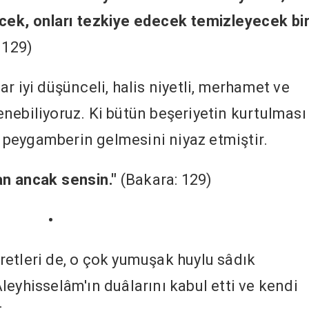
ecek, onları tezkiye edecek temizleyecek bi
 129)
r iyi düşünceli, halis niyetli, merhamet ve
nebiliyoruz. Ki bütün beşeriyetin kurtulması
ir peygamberin gelmesini niyaz etmiştir.
an ancak sensin."
(Bakara: 129)
•
etleri de, o çok yumuşak huylu sâdık
leyhisselâm'ın duâlarını kabul etti ve kendi