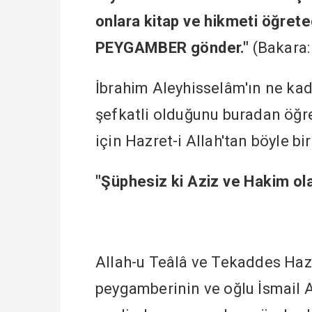
onlara kitap ve hikmeti öğret
PEYGAMBER gönder."
(Bakara:
İbrahim Aleyhisselâm'ın ne kada
şefkatli olduğunu buradan öğre
için Hazret-i Allah'tan böyle b
"Şüphesiz ki Aziz ve Hakim ol
Allah-u Teâlâ ve Tekaddes Hazr
peygamberinin ve oğlu İsmail A