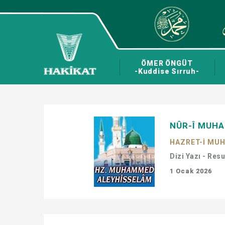
ÖMER ÖNGÜT
-Kuddise Sırruh-
NÛR-Î MUHAM
HAZRET-İ MUH
Dizi Yazı - Res
1 Ocak 2026