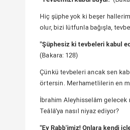
Hiç şüphe yok ki beşer halleri
olur, bizi lütfunla bağışla, tev
"Şüphesiz ki tevbeleri kabul 
(Bakara: 128)
Çünkü tevbeleri ancak sen kabu
örtersin. Merhametlilerin en m
İbrahim Aleyhisselâm gelecek ne
Teâlâ'ya nasıl niyaz ediyor?
"Ey Rabb'imiz! Onlara kendi iç