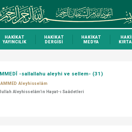
HAKİKAT
HAKİKAT
HAKİKAT
HAKİ
YAYINCILIK
DERGİSİ
MEDYA
KIRTA
MEDÎ -sallallahu aleyhi ve sellem- (31)
AMMED Aleyhisselâm
ulullah Aleyhisselâm'ın Hayat-ı Saâdetleri