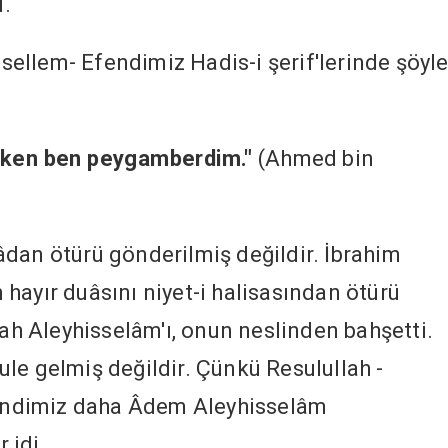
.
e sellem- Efendimiz Hadis-i şerif'lerinde şöyl
 iken ben peygamberdim."
(Ahmed bin
dan ötürü gönderilmiş değildir. İbrahim
hayır duâsını niyet-i halisasından ötürü
lah Aleyhisselâm'ı, onun neslinden bahşetti.
le gelmiş değildir. Çünkü Resulullah -
Efendimiz daha Âdem Aleyhisselâm
 idi.