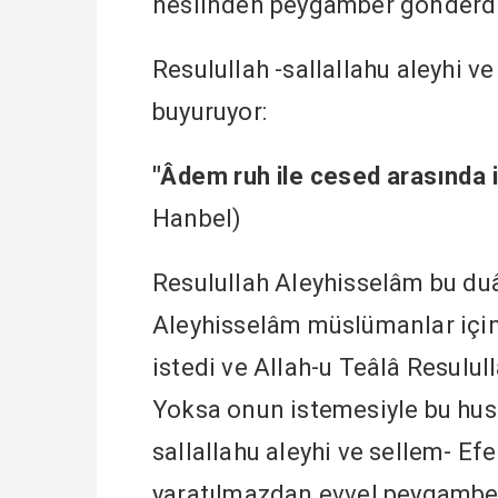
neslinden peygamber gönderdi
Resulullah -sallallahu aleyhi v
buyuruyor:
"Âdem ruh ile cesed arasında
Hanbel)
Resulullah Aleyhisselâm bu duâ
Aleyhisselâm müslümanlar için 
istedi ve Allah-u Teâlâ Resulul
Yoksa onun istemesiyle bu husu
sallallahu aleyhi ve sellem- 
yaratılmazdan evvel peygamber