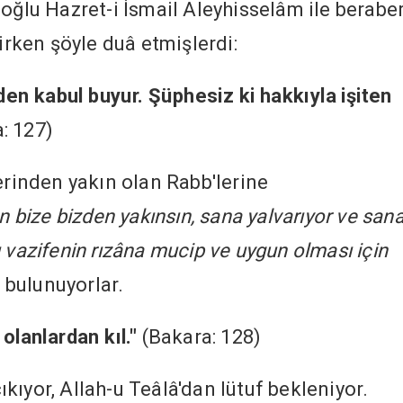
oğlu Hazret-i İsmail Aleyhisselâm ile berabe
tirken şöyle duâ etmişlerdi:
zden kabul buyur. Şüphesiz ki hakkıyla işiten
: 127)
erinden yakın olan Rabb'lerine
n bize bizden yakınsın, sana yalvarıyor ve san
 vazifenin rızâna mucip ve uygun olması için
 bulunuyorlar.
 olanlardan kıl."
(Bakara: 128)
ıyor, Allah-u Teâlâ'dan lütuf bekleniyor.