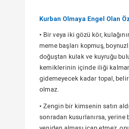
Kurban Olmaya Engel Olan Öz
•
Bir veya iki gözü kör, kulağı
meme başları kopmuş, boynuzlar
doğuştan kulak ve kuyruğu bulu
kemiklerinin içinde iliği kalm
gidemeyecek kadar topal, belir
olmaz.
•
Zengin bir kimsenin satın ald
sonradan kusurlanırsa, yerine 
yeniden alması icap etmez, onu