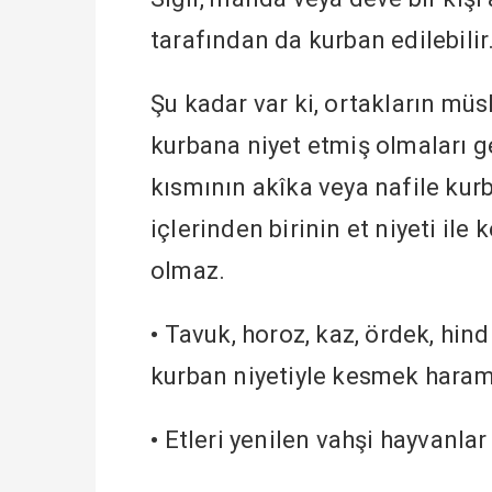
tarafından da kurban edilebilir
Şu kadar var ki, ortakların müs
kurbana niyet etmiş olmaları ge
kısmının akîka veya nafile kur
içlerinden birinin et niyeti il
olmaz.
•
Tavuk, horoz, kaz, ördek, hind
kurban niyetiyle kesmek haram
•
Etleri yenilen vahşi hayvanla