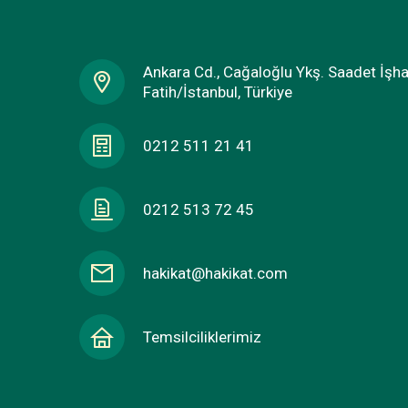
Ankara Cd., Cağaloğlu Ykş. Saadet İşh
Fatih/İstanbul, Türkiye
0212 511 21 41
0212 513 72 45
hakikat@hakikat.com
Temsilciliklerimiz