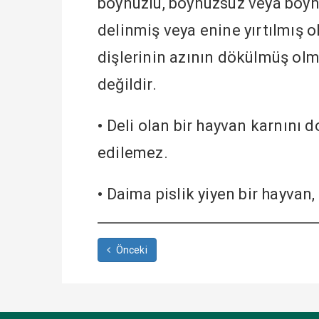
boynuzlu, boynuzsuz veya boynu
delinmiş veya enine yırtılmış o
dişlerinin azının dökülmüş ol
değildir.
•
Deli olan bir hayvan karnını d
edilemez.
•
Daima pislik yiyen bir hayvan
Önceki