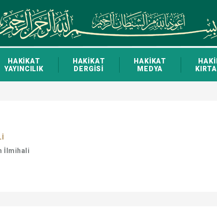
HAKİKAT
HAKİKAT
HAKİKAT
HAKİ
YAYINCILIK
DERGİSİ
MEDYA
KIRTA
Lİ
m İlmihali