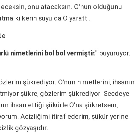
ileceksin, onu atacaksın. O'nun olduğunu
tma ki kerih suyu da O yarattı.
de:
rlü nimetlerini bol bol vermiştir."
buyuruyor.
lerim şükrediyor. O'nun nimetlerini, ihsanını
miyor şükre; gözlerim şükrediyor. Secdeye
 ihsan ettiği şükürle O'na şükretsem,
orum. Acizliğimi itiraf ederim, şükür yerine
zlik gözyaşıdır.