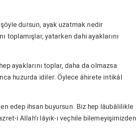
 şöyle dursun, ayak uzatmak nedir
nı toplamışlar, yatarken dahi ayaklarını
 hep ayaklarını toplar, daha da olmazsa
nca huzurda idiler. Öylece âhirete intikâl
den edep ihsan buyursun. Biz hep lâubâlilikle
zret-i Allah'ı lâyık-ı veçhile bilemeyişimizden