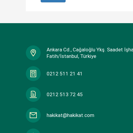
Ankara Cd., Cağaloğlu Ykş. Saadet İşh
Fatih/İstanbul, Türkiye
0212 511 21 41
0212 513 72 45
hakikat@hakikat.com