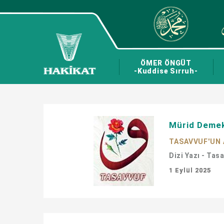
ÖMER ÖNGÜT
-Kuddise Sırruh-
Mürid Demek
TASAVVUF'UN 
Dizi Yazı - Tas
1 Eylül 2025