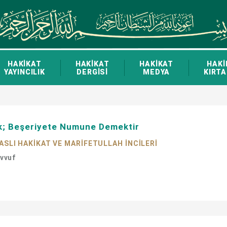
HAKİKAT
HAKİKAT
HAKİKAT
HAKİ
YAYINCILIK
DERGİSİ
MEDYA
KIRTA
; Beşeriyete Numune Demektir
ASLI HAKİKAT VE MARİFETULLAH İNCİLERİ
avvuf