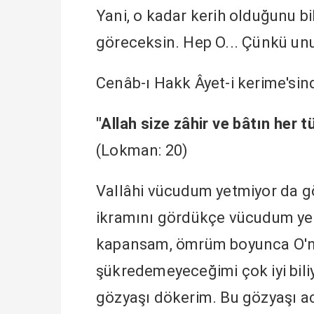
Yani, o kadar kerih olduğunu b
göreceksin. Hep O... Çünkü unu
Cenâb-ı Hakk Âyet-i kerime'sin
"Allah size zâhir ve bâtın her tü
(Lokman: 20)
Vallâhi vücudum yetmiyor da göz
ikramını gördükçe vücudum yet
kapansam, ömrüm boyunca O'nun
şükredemeyeceğimi çok iyi biliy
gözyaşı dökerim. Bu gözyaşı aci