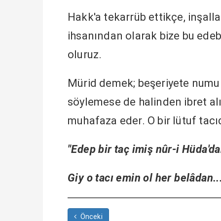
Hakk'a tekarrüb ettikçe, inşalla
ihsanından olarak bize bu edebi
oluruz.
Mürid demek; beşeriyete numun
söylemese de halinden ibret alı
muhafaza eder. O bir lütuf tacı
"Edep bir taç imiş nûr-i Hüda'da
Giy o tacı emin ol her belâdan..
Önceki