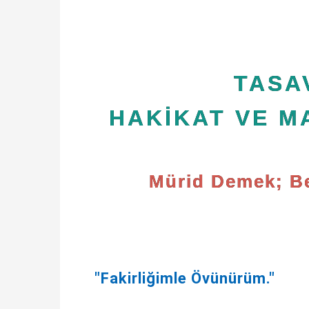
TASA
HAKİKAT VE M
Mürid Demek; B
"Fakirliğimle Övünürüm."