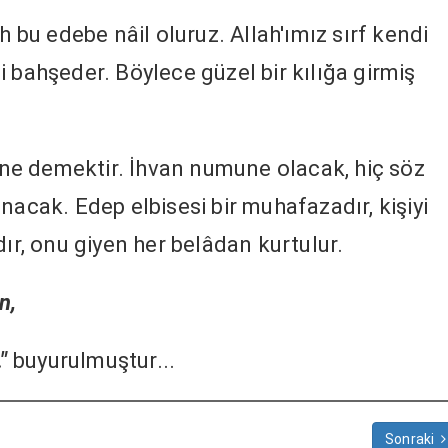
h bu edebe nâil oluruz. Allah'ımız sırf kendi
 bahşeder. Böylece güzel bir kılığa girmiş
e demektir. İhvan numune olacak, hiç söz
nacak. Edep elbisesi bir muhafazadır, kişiyi
dır, onu giyen her belâdan kurtulur.
n,
."
buyurulmuştur...
Sonraki