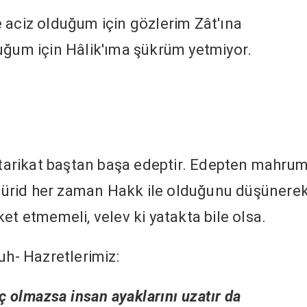
 aciz olduğum için gözlerim Zât'ına
uğum için Hâlik'ıma şükrüm yetmiyor.
, tarikat baştan başa edeptir. Edepten mahru
ürid her zaman Hakk ile olduğunu düşünerek
et etmemeli, velev ki yatakta bile olsa.
uh- Hazretlerimiz:
iç olmazsa insan ayaklarını uzatır da