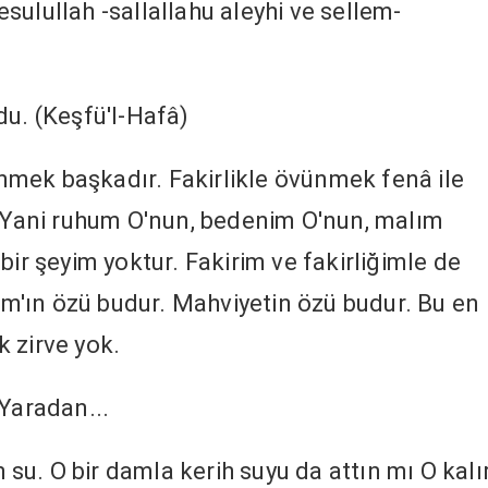
ulullah -sallallahu aleyhi ve sellem-
du. (Keşfü'l-Hafâ)
vünmek başkadır. Fakirlikle övünmek fenâ ile
. Yani ruhum O'nun, bedenim O'nun, malım
bir şeyim yoktur. Fakirim ve fakirliğimle de
lâm'ın özü budur. Mahviyetin özü budur. Bu en
 zirve yok.
Yaradan...
h su. O bir damla kerih suyu da attın mı O kalır