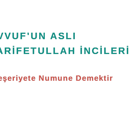
VVUF'UN ASLI
ARİFETULLAH İNCİLERİ
eşeriyete Numune Demektir