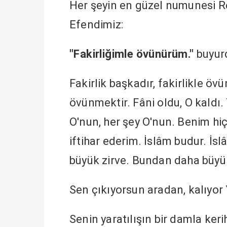
Her şeyin en güzel numunesi Res
Efendimiz:
"Fakirliğimle övünürüm."
buyur
Fakirlik başkadır, fakirlikle ö
övünmektir. Fâni oldu, O kaldı
O'nun, her şey O'nun. Benim hiç
iftihar ederim. İslâm budur. İs
büyük zirve. Bundan daha büyük
Sen çıkıyorsun aradan, kalıyor 
Senin yaratılışın bir damla keri