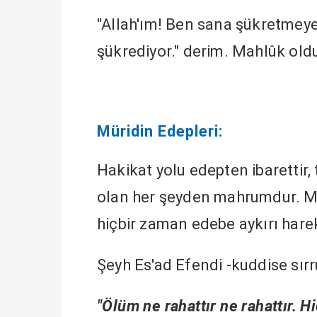
"Allah'ım! Ben sana şükretmeye
şükrediyor." derim. Mahlûk old
Müridin Edepleri:
Hakikat yolu edepten ibarettir
olan her şeyden mahrumdur. M
hiçbir zaman edebe aykırı harek
Şeyh Es'ad Efendi -kuddise sırr
"Ölüm ne rahattır ne rahattır. H