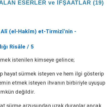
LAN ESERLER ve İFŞAATLAR (19)
î (el-Hakîm) et-Tirmizî'nin -
ğı Risâle / 5
lmek istenilen kimseye gelince;
yıp hayat sürmek isteyen ve hem ilgi gösterip
emin etmek isteyen ihvanın birbiriyle uyuşup
ümkün değildir.
yat sürme arzusundan uzak duranlar ancak