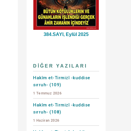
384.SAYI, Eylül 2025
DIĞER YAZILARI
Hakîm et-Tirmizî -kuddise
sırruh- (109)
1 Temmuz 2026
Hakîm et-Tirmizî -kuddise
sırruh- (108)
1 Haziran 2026