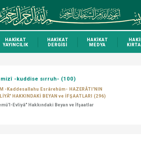
HAKİKAT
HAKİKAT
HAKİKAT
HAKİ
YAYINCILIK
DERGİSİ
MEDYA
KIRTA
mizî -kuddise sırruh- (100)
AM -Kaddesallahu Esrârehüm- HAZERÂTI'NIN
İYÂ" HAKKINDAKİ BEYAN ve İFŞAATLARI (296)
temü'l-Evliyâ" Hakkındaki Beyan ve İfşaatlar