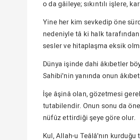
o da gâileye; sıkıntılı işlere, k
Yine her kim sevkedip öne sürd
nedeniyle tâ ki halk tarafından
sesler ve hitaplaşma eksik olm
Dünya işinde dahi âkıbetler b
Sahibi'nin yanında onun âkıbet
İşe âşinâ olan, gözetmesi gerek
tutabilendir. Onun sonu da öne 
nüfûz ettirdiği şeye göre olur.
Kul, Allah-u Teâlâ'nın kurduğu