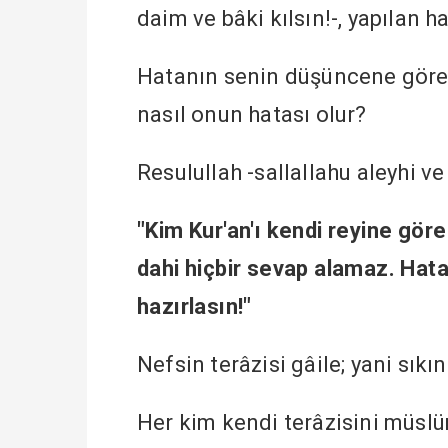
daim ve bâki kılsın!-, yapılan ha
Hatanın senin düşüncene göre ki
nasıl onun hatası olur?
Resulullah -sallallahu aleyhi 
"Kim Kur'an'ı kendi reyine gör
dahi hiçbir sevap alamaz. Ha
hazırlasın!"
Nefsin terâzisi gâile; yani sıkı
Her kim kendi terâzisini müslü