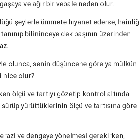
argaşaya ve ağır bir vebale neden olur.
üğü şeylerle ümmete hıyanet ederse, hainliğ
 tanınıp bilininceye dek başının üzerinden
az.
öyle olunca, senin düşüncene göre ya mülkün
i nice olur?
en ölçü ve tartıyı gözetip kontrol altında
sürüp yürüttüklerinin ölçü ve tartısına göre
 terazi ve dengeye yönelmesi gerekirken,