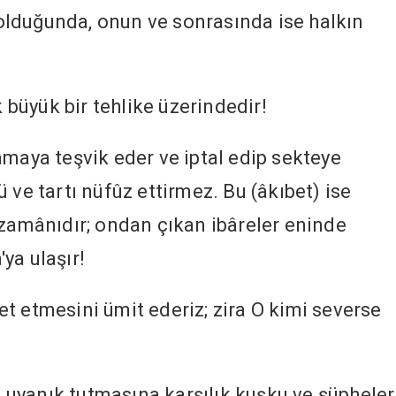
lduğunda, onun ve sonrasında ise halkın
k büyük bir tehlike üzerindedir!
amaya teşvik eder ve iptal edip sekteye
 ve tartı nüfûz ettirmez. Bu (âkıbet) ise
 zamânıdır; ondan çıkan ibâreler eninde
ya ulaşır!
t etmesini ümit ederiz; zira O kimi severse
un uyanık tutmasına karşılık kuşku ve şüpheler