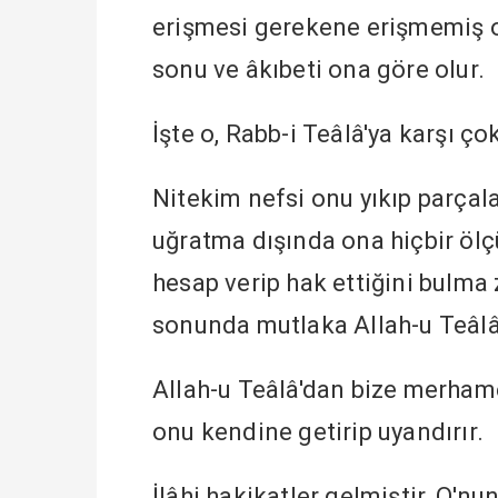
erişmesi gerekene erişmemiş o
sonu ve âkıbeti ona göre olur.
İşte o, Rabb-i Teâlâ'ya karşı ço
Nitekim nefsi onu yıkıp parçal
uğratma dışında ona hiçbir ölçü
hesap verip hak ettiğini bulma
sonunda mutlaka Allah-u Teâlâ'
Allah-u Teâlâ'dan bize merhame
onu kendine getirip uyandırır.
İlâhi hakikatler gelmiştir, O'n