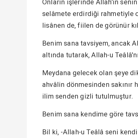
Onların işlerinde Allah'ın senin 
selâmete erdirdiği rahmetiyle
lisânen de, fiilen de görünür kıl
Benim sana tavsiyem, ancak All
altında tutarak, Allah-u Teâlâ
Meydana gelecek olan şeye dikk
ahvâlin dönmesinden sakınır hâ
ilim senden gizli tutulmuştur.
Benim sana kendime göre tavsi
Bil ki, -Allah-u Teâlâ seni ken