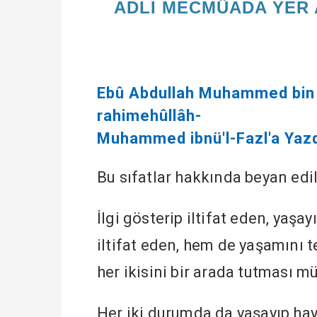
ADLI MECMÛADA YER A
Ebû Abdullah Muhammed bin Al
rahimehûllâh-
Muhammed ibnü'l-Fazl'a Yazdı
Bu sıfatlar hakkında beyan edi
İlgi gösterip iltifat eden, yaşa
iltifat eden, hem de yaşamını t
her ikisini bir arada tutması m
Her iki durumda da yaşayıp ha