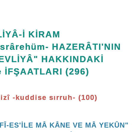
İYÂ-İ KİRAM
Esrârehüm- HAZERÂTI'NIN
EVLİYÂ" HAKKINDAKİ
 İFŞAATLARI (296)
izî -kuddise sırruh- (100)
FÎ-ES'İLE MÂ KÂNE VE MÂ YEKÛN"