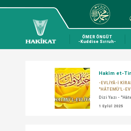
ÖMER ÖNGÜT
-Kuddise Sırruh-
Hakîm et-Tir
-EVLİYÂ-İ KİR
"HÂTEMÜ'L-EVL
Dizi Yazı - "Hâ
1 Eylül 2025