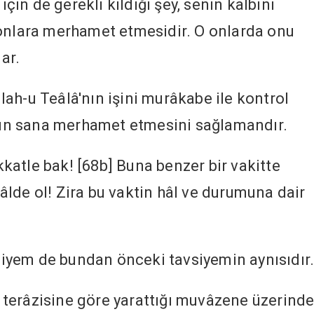
için de gerekli kıldığı şey, senin kalbini
 onlara merhamet etmesidir. O onlarda onu
ar.
ah-u Teâlâ'nın işini murâkabe ile kontrol
'nın sana merhamet etmesini sağlamandır.
atle bak! [68b] Buna benzer bir vakitte
lde ol! Zira bu vaktin hâl ve durumuna dair
yem de bundan önceki tavsiyemin aynısıdır
di terâzisine göre yarattığı muvâzene üzerind