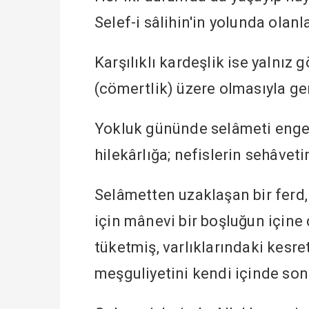
Selef-i sâlihin'in yolunda olanla
Karşılıklı kardeşlik ise yalnız 
(cömertlik) üzere olmasıyla ger
Yokluk gününde selâmeti engell
hilekârlığa; nefislerin sehâvet
Selâmetten uzaklaşan bir ferd,
için mânevi bir boşluğun içine 
tüketmiş, varlıklarındaki kesret
meşguliyetini kendi içinde son