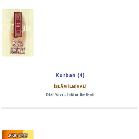
Kurban (4)
İSLÂM İLMİHALİ
Dizi Yazı - İslâm İlmihali