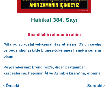
Hakikat 384. Sayı
Bismillahirrahmanirrahim
"Allah-u zül-celâl vel-kemâl Hazretleri'ne; O'nun sevdiği
ve beğendiği şekilde bitmez-tükenmez hamd-ü senâlar
olsun.
Peygamberimiz Efendimiz'e, diğer peygamber
kardeşlerine, hepsinin Âl ve Ashâb-ı kiram'ına, etbâına,
ihsan duygusuyla kıyamete kadar onlara tâbi olup
izinden gidenlere; sonsuzların sonsuzuna kadar salât-ü
Önceki
Sonraki
selâmlar olsun."