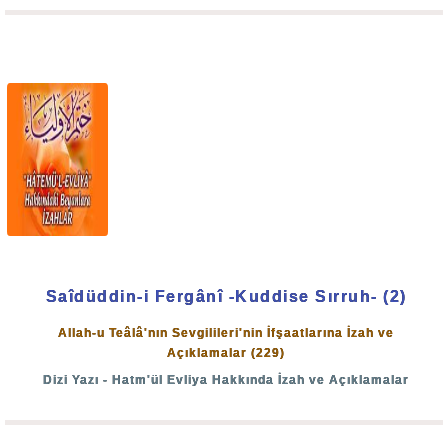
Her şeyimiz var, her imkânımız var. Sadece televizyondan
bakıp üzülüyoruz. Fakat onlar yaşıyorlar, bomba altındalar,
açlar, susuzlar.
Kim Allah yolunda?
Gazzeli müslümanlar mı, bizler mi?
Esas soru şudur: Zulüm gören bu müslümanlar bizim için,
bu rahat istirahat içindeki azgınlığımıza, şaşkınlığımıza,
Saîdüddin-i Fergânî -Kuddise Sırruh- (2)
vurdumduymazlığımıza, sükût eden imanlar için üzülmüş
Allah-u Teâlâ'nın Sevgilileri'nin İfşaatlarına İzah ve
olsa yeri değil midir?
Açıklamalar (229)
Dizi Yazı - Hatm'ül Evliya Hakkında İzah ve Açıklamalar
Binaenaleyh iman candan da canandan da büyük bir
nimettir.