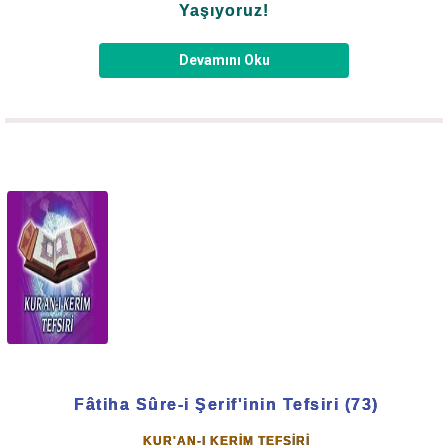
içinde bulunacak. Fitnenin en çok yayıldığı bir anda
Yaşıyoruz!
Allah-u Teâlâ çığır açmak için, bayrağı kaldırmak için
Hazret-i Mehdî'yi gönderecek."
Devamını Oku
Bize ne oldu böyle? Nasıl bu hâle gelindi? Bu halk nereye
gidiyor?
İnsanlarda merhamet duyguları körelmiş, âdeta insanlık
ortadan kalkmış, o durumdayız.
Resulullah -sallallahu aleyhi ve sellem- Efendimiz'in
haber verdiği âhir son zamanı yaşıyoruz. Geçen her gün,
yaşanan bunca hadisat dünü aratır hale geldi. İnsanlar
azmış, taşmış, haddi aşmış,
Fâtiha Sûre-i Şerif'inin Tefsiri (73)
Hadis-i şerif'te:
KUR'AN-I KERİM TEFSİRİ