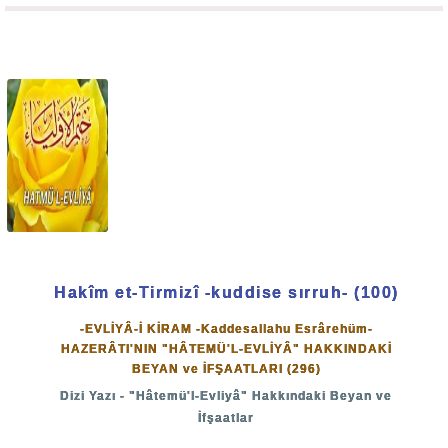
maharet gibi sergileniyor. İnternet, sosyal medya gibi
mecralarda İslâmî, insanî, ahlâkî olmayan her şey var.
Bugün o kadar büyük fitneler var, küfür, isyan, azgınlık,
sapkınlık o kadar aşikâr işleniyor, insanlar bu azgınlıkları o
kadar kanıksamış ki; böyle böyle, dinsizlik, deizm gibi
imansızlıklar artıyor. Tehlike çok büyük ve her geçen gün
daha da büyüyor.
Bu büyük tehlike ne kadar büyük?
Hakîm et-Tirmizî -kuddise sırruh- (100)
Şöyle bir misal verelim:
-EVLİYÂ-İ KİRAM -Kaddesallahu Esrârehüm-
HAZERÂTI'NIN "HÂTEMÜ'L-EVLİYÂ" HAKKINDAKİ
BEYAN ve İFŞAATLARI (296)
Gazzeliler büyük zulüm görüyor. Açlıktan ölüyorlar. Onlar
Dizi Yazı - "Hâtemü'l-Evliyâ" Hakkındaki Beyan ve
için çok üzülüyoruz, insanlığımızın, İslâm olmamızın
İfşaatlar
gereği onları bu zulümden kurtarmak istiyoruz.