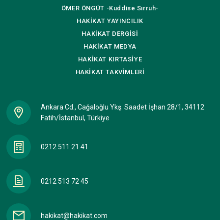
ÖMER ÖNGÜT
-Kuddise Sırruh-
HAKİKAT
YAYINCILIK
HAKİKAT
DERGİSİ
HAKİKAT
MEDYA
HAKİKAT
KIRTASİYE
HAKİKAT
TAKVİMLERİ
Ankara Cd., Cağaloğlu Ykş. Saadet İşhan 28/1, 34112
Fatih/İstanbul, Türkiye
0212 511 21 41
0212 513 72 45
hakikat@hakikat.com