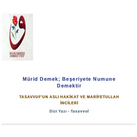
•
Bu ay içinde idrak edeceğimiz mübarek
"Mevlid
Kandili"
nizi tebrik eder, tüm İslâm âlemi'ne hayırlara
vesile olmasını Cenâb-ı Allah'tan niyaz ederiz.
Baki esselâmü aleyküm, ve rahmetullah...
Mürid Demek; Beşeriyete Numune
Demektir
TASAVVUF'UN ASLI HAKİKAT VE MARİFETULLAH
İNCİLERİ
Dizi Yazı - Tasavvuf