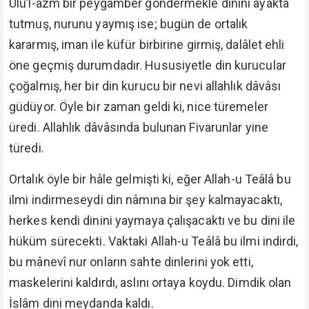
Ulü’l-azm bir peygamber göndermekle dinini ayakta
tutmuş, nurunu yaymış ise; bugün de ortalık
kararmış, iman ile küfür birbirine girmiş, dalâlet ehli
öne geçmiş durumdadır. Hususiyetle din kurucular
çoğalmış, her bir din kurucu bir nevi allahlık dâvâsı
güdüyor. Öyle bir zaman geldi ki, nice türemeler
üredi. Allahlık dâvâsında bulunan Fivarunlar yine
türedi.
Ortalık öyle bir hâle gelmişti ki, eğer Allah-u Teâlâ bu
ilmi indirmeseydi din nâmına bir şey kalmayacaktı,
herkes kendi dinini yaymaya çalışacaktı ve bu dini ile
hüküm sürecekti. Vaktaki Allah-u Teâlâ bu ilmi indirdi,
bu mânevî nur onların sahte dinlerini yok etti,
maskelerini kaldırdı, aslını ortaya koydu. Dimdik olan
İslâm dini meydanda kaldı.