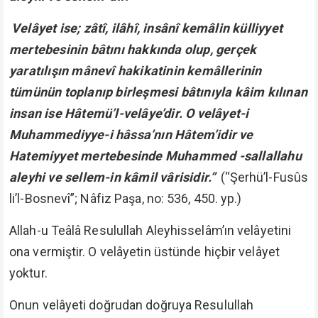
Velâyet ise; zâtî, ilâhî, insânî kemâlin külliyyet
mertebesinin bâtını hakkında olup, gerçek
yaratılışın mânevî hakikatinin kemâllerinin
tümünün toplanıp birleşmesi bâtınıyla kâim kılınan
insan ise Hâtemü’l-velâye’dir. O velâyet-i
Muhammediyye-i hâssa’nın Hâtem’idir ve
Hatemiyyet mertebesinde Muhammed -sallallahu
aleyhi ve sellem-in kâmil vârisidir.”
(“Şerhü’l-Fusûs
li’l-Bosnevî”; Nâfiz Paşa, no: 536, 450. yp.)
Allah-u Teâlâ Resulullah Aleyhisselâm’ın velâyetini
ona vermiştir. O velâyetin üstünde hiçbir velâyet
yoktur.
Onun velâyeti doğrudan doğruya Resulullah