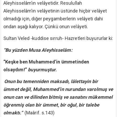
Aleyhisselâm’ın velâyetidir. Resulullah
Aleyhisselâm’ın velâyetinin üstünde hiçbir velâyet
olmadığı için, diğer peygamberlerin velâyeti dahi
ondan aşağı kalıyor. Çünkü onun velâyeti.
Sultan Veled -kuddise sırruh- Hazretleri buyururlar ki:
“Bu yüzden Musa Aleyhisselâm:
“Keşke ben Muhammed’in ümmetinden
olsaydım!”
buyurmuştur.
Onun bu temenniden maksadı, lâlettayin bir
ümmet değil, Muhammed’in nurundan varolmuş ve
onun can ve dilinden bitmiş ve sanatını mükemmel
öğrenmiş olan bir ümmet, bir oğul, bir talebe
olmaktı.”
(Maârif. s.143)