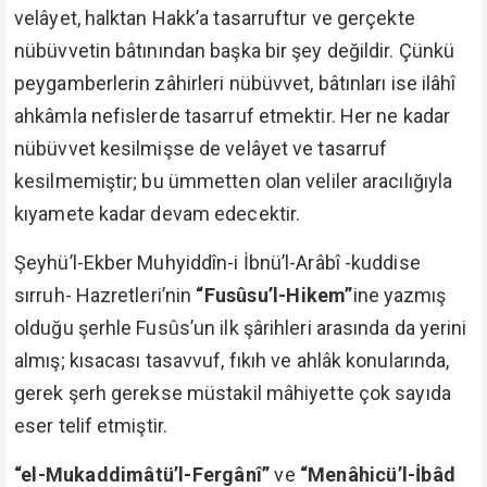
velâyet, halktan Hakk’a tasarruftur ve gerçekte
nübüvvetin bâtınından başka bir şey değildir. Çünkü
peygamberlerin zâhirleri nübüvvet, bâtınları ise ilâhî
ahkâmla nefislerde tasarruf etmektir. Her ne kadar
nübüvvet kesilmişse de velâyet ve tasarruf
kesilmemiştir; bu ümmetten olan veliler aracılığıyla
kıyamete kadar devam edecektir.
Şeyhü’l-Ekber Muhyiddîn-i İbnü’l-Arâbî -kuddise
sırruh- Hazretleri’nin
“Fusûsu’l-Hikem”
ine yazmış
olduğu şerhle Fusûs’un ilk şârihleri arasında da yerini
almış; kısacası tasavvuf, fıkıh ve ahlâk konularında,
gerek şerh gerekse müstakil mâhiyette çok sayıda
eser telif etmiştir.
“el-Mukaddimâtü’l-Fergânî”
ve
“Menâhicü’l-İbâd