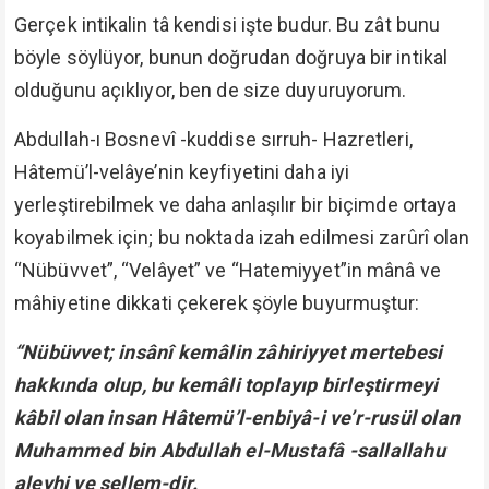
Gerçek intikalin tâ kendisi işte budur. Bu zât bunu
böyle söylüyor, bunun doğrudan doğruya bir intikal
olduğunu açıklıyor, ben de size duyuruyorum.
Abdullah-ı Bosnevî -kuddise sırruh- Hazretleri,
Hâtemü’l-velâye’nin keyfiyetini daha iyi
yerleştirebilmek ve daha anlaşılır bir biçimde ortaya
koyabilmek için; bu noktada izah edilmesi zarûrî olan
“Nübüvvet”, “Velâyet” ve “Hatemiyyet”in mânâ ve
mâhiyetine dikkati çekerek şöyle buyurmuştur:
“Nübüvvet; insânî kemâlin zâhiriyyet mertebesi
hakkında olup, bu kemâli toplayıp birleştirmeyi
kâbil olan insan Hâtemü’l-enbiyâ-i ve’r-rusül olan
Muhammed bin Abdullah el-Mustafâ -sallallahu
aleyhi ve sellem-dir.