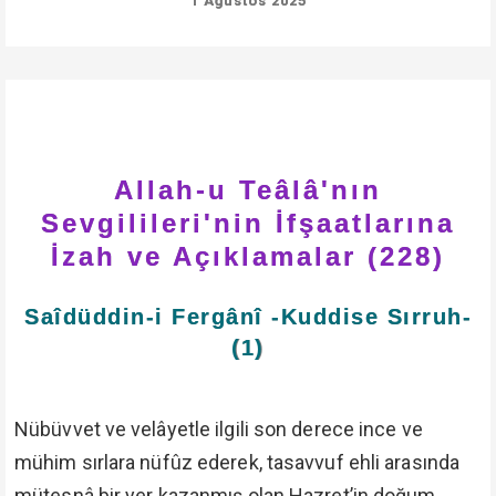
1 Ağustos 2025
Allah-u Teâlâ'nın
Sevgilileri'nin İfşaatlarına
İzah ve Açıklamalar (228)
Saîdüddin-i Fergânî -Kuddise Sırruh-
(1)
Nübüvvet ve velâyetle ilgili son derece ince ve
mühim sırlara nüfûz ederek, tasavvuf ehli arasında
mütesnâ bir yer kazanmış olan Hazret’in doğum