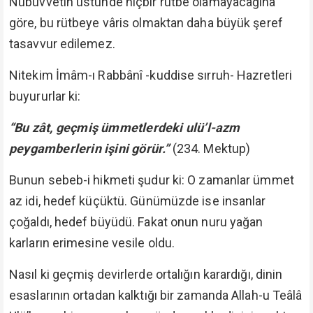
Nübüvvetin üstünde hiçbir rütbe olamayacağına
göre, bu rütbeye vâris olmaktan daha büyük şeref
tasavvur edilemez.
Nitekim İmâm-ı Rabbânî -kuddise sırruh- Hazretleri
buyururlar ki:
“Bu zât, geçmiş ümmetlerdeki ulü’l-azm
peygamberlerin işini görür.”
(234. Mektup)
Bunun sebeb-i hikmeti şudur ki: O zamanlar ümmet
az idi, hedef küçüktü. Günümüzde ise insanlar
çoğaldı, hedef büyüdü. Fakat onun nuru yağan
karların erimesine vesile oldu.
Nasıl ki geçmiş devirlerde ortalığın karardığı, dinin
esaslarının ortadan kalktığı bir zamanda Allah-u Teâlâ