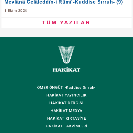
Mevlânâ Celâleddîn-i Rûmî -Kuddise Sırruh- (9)
1 Ekim 2024
TÜM YAZILAR
ÖMER ÖNGÜT
-Kuddise Sırruh-
HAKİKAT
YAYINCILIK
HAKİKAT
DERGİSİ
HAKİKAT
MEDYA
HAKİKAT
KIRTASİYE
HAKİKAT
TAKVİMLERİ