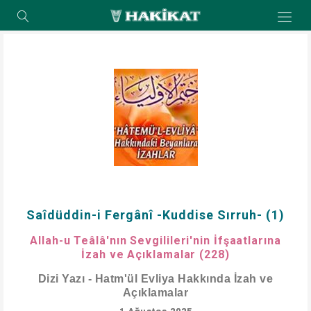
Saîdüddin-i Fergânî -Kuddise Sırruh- (1)
Allah-u Teâlâ'nın Sevgilileri'nin İfşaatlarına
İzah ve Açıklamalar (228)
Dizi Yazı - Hatm'ül Evliya Hakkında İzah ve
Açıklamalar