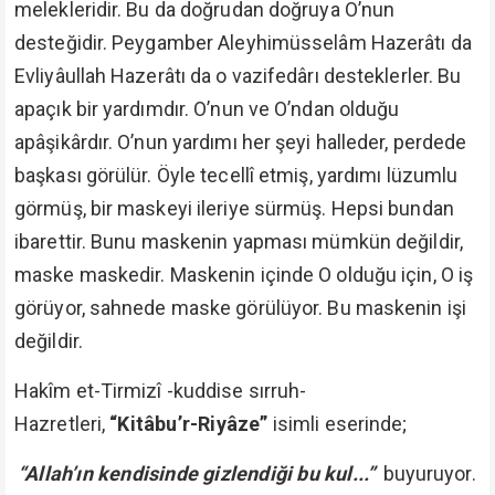
melekleridir. Bu da doğrudan doğruya O’nun
desteğidir. Peygamber Aleyhimüsselâm Hazerâtı da
Evliyâullah Hazerâtı da o vazifedârı desteklerler. Bu
apaçık bir yardımdır. O’nun ve O’ndan olduğu
apâşikârdır. O’nun yardımı her şeyi halleder, perdede
başkası görülür. Öyle tecellî etmiş, yardımı lüzumlu
görmüş, bir maskeyi ileriye sürmüş. Hepsi bundan
ibarettir. Bunu maskenin yapması mümkün değildir,
maske maskedir. Maskenin içinde O olduğu için, O iş
görüyor, sahnede maske görülüyor. Bu maskenin işi
değildir.
Hakîm et-Tirmizî -kuddise sırruh-
Hazretleri,
“Kitâbu’r-Riyâze”
isimli eserinde;
“Allah’ın kendisinde gizlendiği bu kul...”
buyuruyor.