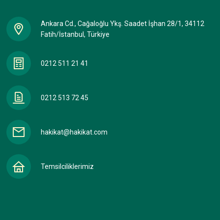
Ankara Cd., Cağaloğlu Ykş. Saadet İşhan 28/1, 34112
Fatih/İstanbul, Türkiye
0212 511 21 41
0212 513 72 45
hakikat@hakikat.com
Temsilciliklerimiz