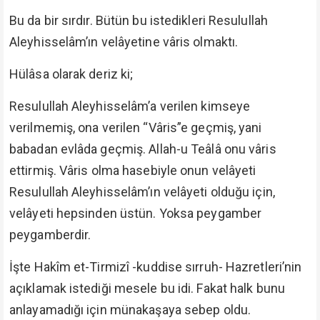
Bu da bir sırdır. Bütün bu istedikleri Resulullah
Aleyhisselâm’ın velâyetine vâris olmaktı.
Hülâsa olarak deriz ki;
Resulullah Aleyhisselâm’a verilen kimseye
verilmemiş, ona verilen “Vâris”e geçmiş, yani
babadan evlâda geçmiş. Allah-u Teâlâ onu vâris
ettirmiş. Vâris olma hasebiyle onun velâyeti
Resulullah Aleyhisselâm’ın velâyeti olduğu için,
velâyeti hepsinden üstün. Yoksa peygamber
peygamberdir.
İşte Hakîm et-Tirmizî -kuddise sırruh- Hazretleri’nin
açıklamak istediği mesele bu idi. Fakat halk bunu
anlayamadığı için münakaşaya sebep oldu.