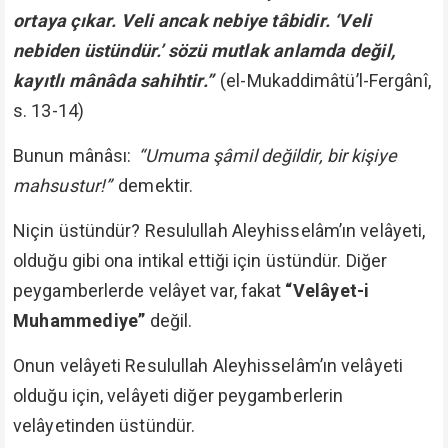
ortaya çıkar. Veli ancak nebiye tâbidir. ‘Veli
nebiden üstündür.’ sözü mutlak anlamda değil,
kayıtlı mânâda sahihtir.”
(el-Mukaddimâtü’l-Fergânî,
s. 13-14)
Bunun mânâsı:
“Umuma şâmil değildir, bir kişiye
mahsustur!”
demektir.
Niçin üstündür? Resulullah Aleyhisselâm’ın velâyeti,
olduğu gibi ona intikal ettiği için üstündür. Diğer
peygamberlerde velâyet var, fakat
“Velâyet-i
Muhammediye”
değil.
Onun velâyeti Resulullah Aleyhisselâm’ın velâyeti
olduğu için, velâyeti diğer peygamberlerin
velâyetinden üstündür.