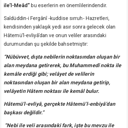
ile’l-Meâd”
bu eserlerin en önemlilerindendir.
Saîdüddin-i Fergânî -kuddise sırruh- Hazretleri,
kendisinden yaklaşık yedi asır sonra gelecek olan
Hâtemü’l-evliyâ’dan ve onun veliler arasındaki
durumundan şu şekilde bahsetmiştir:
“Nübüvvet, dışta nebilerin noktasından oluşan bir
alan meydana getirerek, bu Muhammedî nokta ile
kemâle erdiği gibi; velâyet de velilerin
noktasından oluşan bir alan meydana getirip,
velâyetin Hâtem noktası ile kemâl bulur.
Hâtemü’l-evliyâ, gerçekte Hâtemü’l-enbiyâ’dan
başkası değildir.”
“Nebi ile veli arasındaki fark, işte bu mevzu ile