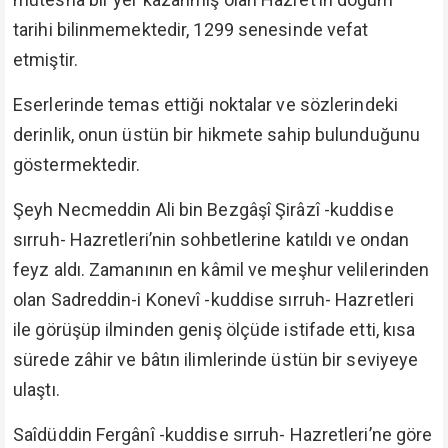
tarihi bilinmemektedir, 1299 senesinde vefat
etmiştir.
Eserlerinde temas ettiği noktalar ve sözlerindeki
derinlik, onun üstün bir hikmete sahip bulunduğunu
göstermektedir.
Şeyh Necmeddin Ali bin Bezgâşî Şirâzî -kuddise
sırruh- Hazretleri’nin sohbetlerine katıldı ve ondan
feyz aldı. Zamanının en kâmil ve meşhur velilerinden
olan Sadreddin-i Konevî -kuddise sırruh- Hazretleri
ile görüşüp ilminden geniş ölçüde istifade etti, kısa
sürede zâhir ve bâtın ilimlerinde üstün bir seviyeye
ulaştı.
Saîdüddin Fergânî -kuddise sırruh- Hazretleri’ne göre