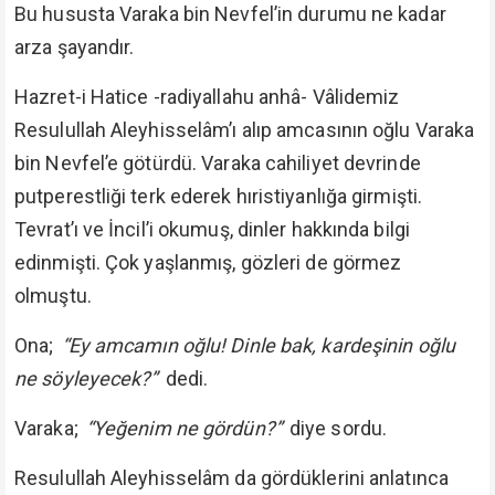
Bu hususta Varaka bin Nevfel’in durumu ne kadar
arza şayandır.
Hazret-i Hatice -radiyallahu anhâ- Vâlidemiz
Resulullah Aleyhisselâm’ı alıp amcasının oğlu Varaka
bin Nevfel’e götürdü. Varaka cahiliyet devrinde
putperestliği terk ederek hıristiyanlığa girmişti.
Tevrat’ı ve İncil’i okumuş, dinler hakkında bilgi
edinmişti. Çok yaşlanmış, gözleri de görmez
olmuştu.
Ona;
“Ey amcamın oğlu! Dinle bak, kardeşinin oğlu
ne söyleyecek?”
dedi.
Varaka;
“Yeğenim ne gördün?”
diye sordu.
Resulullah Aleyhisselâm da gördüklerini anlatınca