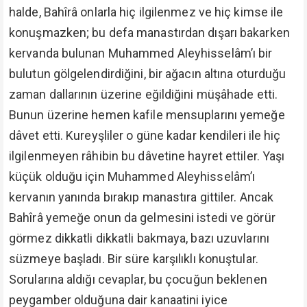
halde, Bahîrâ onlarla hiç ilgilenmez ve hiç kimse ile
konuşmazken; bu defa manastırdan dışarı bakarken
kervanda bulunan Muhammed Aleyhisselâm’ı bir
bulutun gölgelendirdiğini, bir ağacın altına oturduğu
zaman dallarının üzerine eğildiğini müşâhade etti.
Bunun üzerine hemen kafile mensuplarını yemeğe
dâvet etti. Kureyşliler o güne kadar kendileri ile hiç
ilgilenmeyen râhibin bu dâvetine hayret ettiler. Yaşı
küçük olduğu için Muhammed Aleyhisselâm’ı
kervanın yanında bırakıp manastıra gittiler. Ancak
Bahîrâ yemeğe onun da gelmesini istedi ve görür
görmez dikkatli dikkatli bakmaya, bazı uzuvlarını
süzmeye başladı. Bir süre karşılıklı konuştular.
Sorularına aldığı cevaplar, bu çocuğun beklenen
peygamber olduğuna dair kanaatini iyice