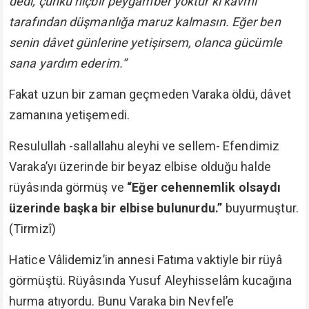
dedi, çünkü hiçbir peygamber yoktur ki kavmi
tarafından düşmanlığa maruz kalmasın. Eğer ben
senin dâvet günlerine yetişirsem, olanca gücümle
sana yardım ederim.”
Fakat uzun bir zaman geçmeden Varaka öldü, dâvet
zamanına yetişemedi.
Resulullah -sallallahu aleyhi ve sellem- Efendimiz
Varaka’yı üzerinde bir beyaz elbise olduğu halde
rüyâsında görmüş ve
“Eğer cehennemlik olsaydı
üzerinde başka bir elbise bulunurdu.”
buyurmuştur.
(Tirmizî)
Hatice Vâlidemiz’in annesi Fatıma vaktiyle bir rüyâ
görmüştü. Rüyâsında Yusuf Aleyhisselâm kucağına
hurma atıyordu. Bunu Varaka bin Nevfel’e