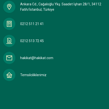
Ankara Cd., Cağaloğlu Ykş. Saadet İşhan 28/1, 34112
Fatih/İstanbul, Türkiye
0212 511 21 41
0212 513 72 45
hakikat@hakikat.com
Temsilciliklerimiz