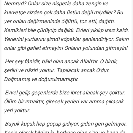
Nemrud? Onlar size nispetle daha zengin ve
kuvvetçe sizden çok daha üstün değil miydiler? Bu
yer onları değirmeninde öğüttü, toz etti, dağıttı.
Kemikleri bile çürüyüp dağıldı. Evleri yıkılıp ıssız kaldı.
Yerlerini yurtlarını şimdi köpekler şenlendiriyor. Sakın
onlar gibi gaflet etmeyin! Onların yolundan gitmeyin!
Her şey fânidir, bâki olan ancak Allah’tır. O birdir,
şerîki ve nâziri yoktur. Tapılacak ancak O’dur.
Doğmamış ve doğurulmamıştır.
Evvel gelip geçenlerde bize ibret alacak şey çoktur.
Ölüm bir ırmaktır, girecek yerleri var amma çıkacak
yeri yoktur.
Büyük küçük hep göçüp gidiyor, giden geri gelmiyor.
Kesin olarak bildim ki, herkese olan size ve bana da