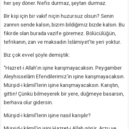
her şey döner. Nefis durmaz, şeytan durmaz.
Bir kişi için bir vakıf niçin huzursuz olsun? Senin
zannın sende kalsın, bizim bildiğimiz bizde kalsın. Bu
fikirde olan burada vazife göremez. Bölücülüğün,
tefrikanın, zan ve maksadın İslâmiyet'te yeri yoktur.
Biz çok evvel şöyle demiştik:
"Hazret-i Allah'ın işine karışmayacaksın. Peygamber
Aleyhisselâm Efendilerimiz'in işine karışmayacaksın.
Mürşid-i kâmil'lerin işine karışmayacaksın. Karıştın,
gittin! Çünkü bilmeyerek bir yere, düğmeye basarsın,
berhava olur gidersin.
Mürşid-i kâmil'lerin işine nasıl karışılır?
Mürşid-i kâmil'in işini Hazret-i Allah görür. Arzu ve