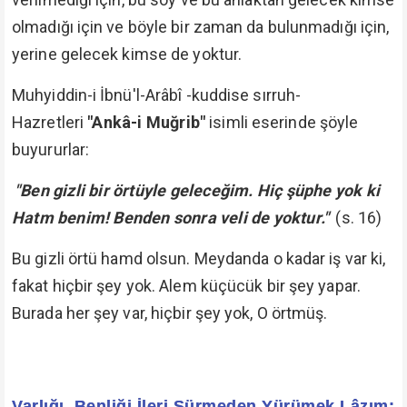
olmadığı için ve böyle bir zaman da bulunmadığı için,
yerine gelecek kimse de yoktur.
Muhyiddin-i İbnü'l-Arâbî -kuddise sırruh-
Hazretleri
"Ankâ-i Muğrib"
isimli eserinde şöyle
buyururlar:
"Ben gizli bir örtüyle geleceğim. Hiç şüphe yok ki
Hatm benim! Benden sonra veli de yoktur."
(s. 16)
Bu gizli örtü hamd olsun. Meydanda o kadar iş var ki,
fakat hiçbir şey yok. Alem küçücük bir şey yapar.
Burada her şey var, hiçbir şey yok, O örtmüş.
Varlığı, Benliği İleri Sürmeden Yürümek Lâzım: