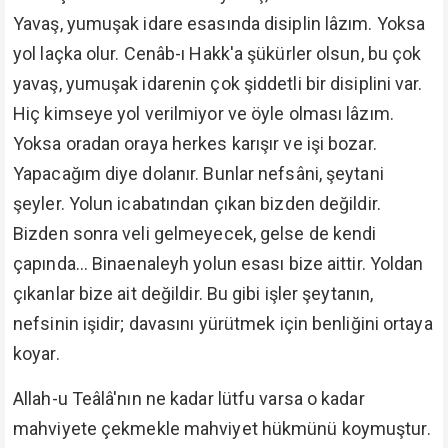
Yavaş, yumuşak idare esasında disiplin lâzım. Yoksa
yol laçka olur. Cenâb-ı Hakk'a şükürler olsun, bu çok
yavaş, yumuşak idarenin çok şiddetli bir disiplini var.
Hiç kimseye yol verilmiyor ve öyle olması lâzım.
Yoksa oradan oraya herkes karışır ve işi bozar.
Yapacağım diye dolanır. Bunlar nefsâni, şeytani
şeyler. Yolun icabatından çıkan bizden değildir.
Bizden sonra veli gelmeyecek, gelse de kendi
çapında... Binaenaleyh yolun esası bize aittir. Yoldan
çıkanlar bize ait değildir. Bu gibi işler şeytanın,
nefsinin işidir; davasını yürütmek için benliğini ortaya
koyar.
Allah-u Teâlâ'nın ne kadar lütfu varsa o kadar
mahviyete çekmekle mahviyet hükmünü koymuştur.