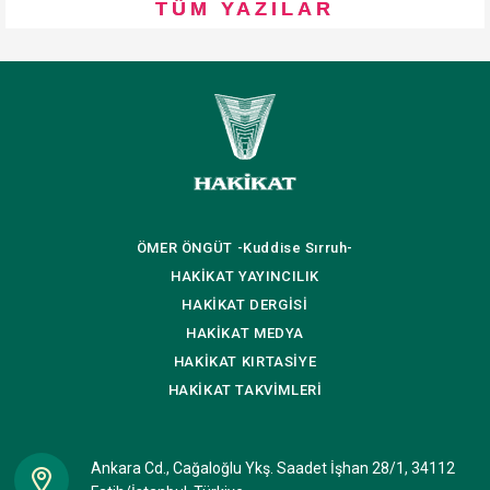
TÜM YAZILAR
ÖMER ÖNGÜT
-Kuddise Sırruh-
HAKİKAT
YAYINCILIK
HAKİKAT
DERGİSİ
HAKİKAT
MEDYA
HAKİKAT
KIRTASİYE
HAKİKAT
TAKVİMLERİ
Ankara Cd., Cağaloğlu Ykş. Saadet İşhan 28/1, 34112