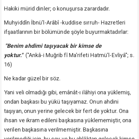
Hakiki mürid dinler; o konuşursa zarardadır.
Muhyiddîn İbnü'l-Arâbî -kuddise sırruh- Hazretleri
ifşaatlarının bir bölümünde şöyle buyurmaktadırlar:
"Benim ahdimi taşıyacak bir kimse de
yoktur."
("Ankâ-i Muğrib fî Ma'rifeti Hatmü'l-Evliyâ"; s.
16)
Ne kadar güzel bir söz.
Yani veli olmadığı gibi, emânât-ı ilâhiyi ona yüklemiş,
ondan başkası bu yükü taşıyamaz. Onun ahdini
taşıyan, onun yerine gelecek bir fert de yoktur. Ona
ihsan ve ikram edileni başkasına yüklememiştir, ona
verilen başkasına verilmemiştir. Başkasına
verilmediği için, bu soy ve bu ahlâktan gelecek kimse