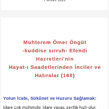
1 Nisan 2025
Muhterem Ömer Öngüt
-kuddise sırruh- Efendi
Hazretleri'nin
Hayat-ı Saadetlerinden İnciler ve
Hatıralar (168)
Yolun İcabı, Sükûnet ve Huzuru Sağlamak:
İdare çok mühimdir. İdare yavaş, sertlik hızlı olur.