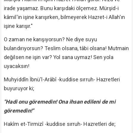
irade yaşamaz. Bunu karşıdaki ölçemez. Mürşid-i
kâmil'in işine karışırken, bilmeyerek Hazret-i Allah'ın
işine karışır."
O zaman ne karışıyorsun? Ne diye suyu
bulandırıyorsun? Teslim olsana, tâbi olsana! Mutmain
değilsen ne işin var? Yol sana uymaz! Sen yola
uyacaksın!
Muhyiddîn İbnü'l-Arâbî -kuddise sırruh- Hazretleri
buyuruyor ki;
"Hadi onu göremedin! Ona ihsan edileni de mi
göremedin!"
Hakîm et-Tirmizî -kuddise sırruh- Hazretleri de;