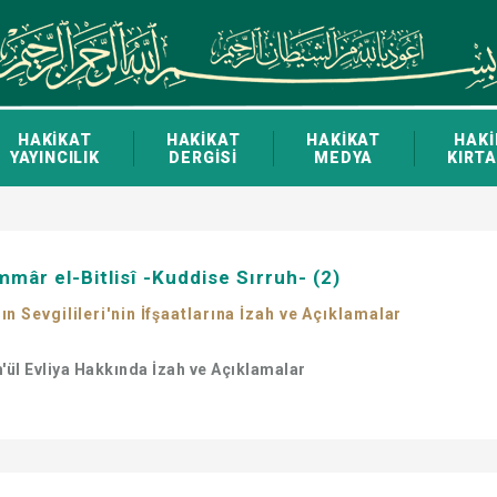
HAKİKAT
HAKİKAT
HAKİKAT
HAKİ
YAYINCILIK
DERGİSİ
MEDYA
KIRTA
mâr el-Bitlisî -Kuddise Sırruh- (2)
ın Sevgilileri'nin İfşaatlarına İzah ve Açıklamalar
m'ül Evliya Hakkında İzah ve Açıklamalar