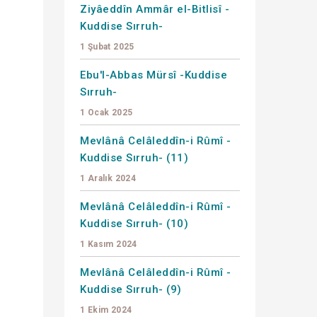
Ziyâeddîn Ammâr el-Bitlisî -
Kuddise Sırruh-
1 Şubat 2025
Ebu'l-Abbas Mürsî -Kuddise
Sırruh-
1 Ocak 2025
Mevlânâ Celâleddîn-i Rûmî -
Kuddise Sırruh- (11)
1 Aralık 2024
Mevlânâ Celâleddîn-i Rûmî -
Kuddise Sırruh- (10)
1 Kasım 2024
Mevlânâ Celâleddîn-i Rûmî -
Kuddise Sırruh- (9)
1 Ekim 2024