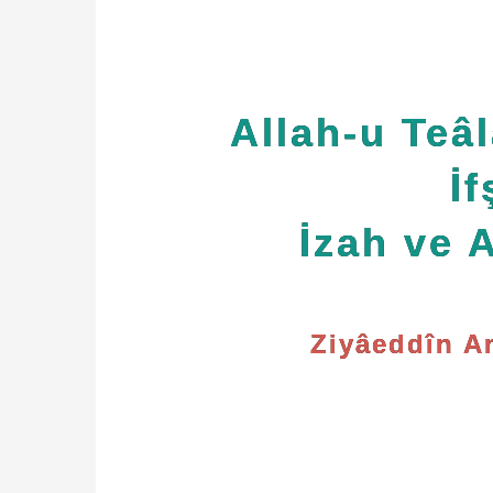
Allah-u Teâl
İf
İzah ve 
Ziyâeddîn Am