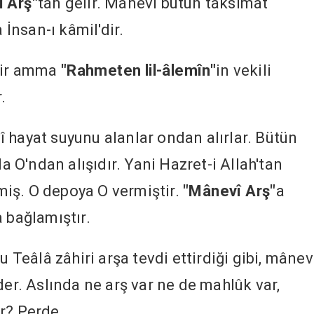
 Arş"
tan gelir. Mânevî bütün taksimat
a İnsan-ı kâmil'dir.
dir amma
"Rahmeten lil-âlemîn"
in vekili
.
 hayat suyunu alanlar ondan alırlar. Bütün
da O'ndan alışıdır. Yani Hazret-i Allah'tan
iş. O depoya O vermiştir.
"Mânevî Arş"
a
 bağlamıştır.
u Teâlâ zâhiri arşa tevdi ettirdiği gibi, mânev
der. Aslında ne arş var ne de mahlûk var,
r? Perde.