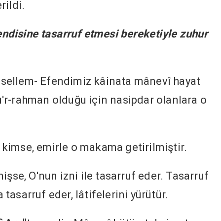
rildi.
endisine tasarruf etmesi bereketiyle zuhur
ve sellem- Efendimiz kâinata mânevî hayat
rşu'r-rahman olduğu için nasipdar olanlara o
en kimse, emirle o makama getirilmiştir.
işse, O'nun izni ile tasarruf eder. Tasarruf
asarruf eder, lâtifelerini yürütür.