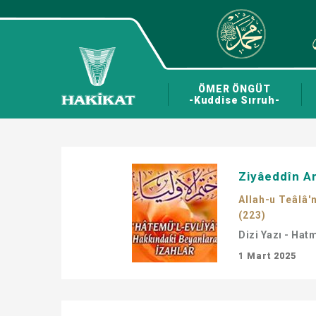
ÖMER ÖNGÜT
-Kuddise Sırruh-
Ziyâeddîn Am
Allah-u Teâlâ'n
(223)
Dizi Yazı - Hat
1 Mart 2025