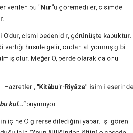
er verilen bu
"Nur"
u göremediler, cisimde
r.
çi O'dur, cismi bedenidir, görünüşte kabuktur.
i varlığı husule gelir, ondan alıyormuş gibi
almış olur. Meğer O, perde olarak da onu
- Hazretleri,
"Kitâbu'r-Riyâze"
isimli eserinde
u kul..."
buyuruyor.
içine O girerse dilediğini yapar. İşi gören
lduğu için O'nun âliliğinden ötürü o cesede