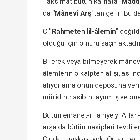
Taksimat bütün kâinata
"Maddî
da
"Mânevî Arş"
tan gelir. Bu d
O
"Rahmeten lil-âlemîn"
değil
olduğu için o nuru saçmaktadır
Bilerek veya bilmeyerek mânevî
âlemlerin o kalpten alışı, aslın
alıyor ama onun deposuna verm
müridin nasibini ayırmış ve ona
Bütün emanet-i ilâhiye'yi Allah-
arşa da bütün nasipleri tevdi e
O'ndan başkası yok. Onlar nedi