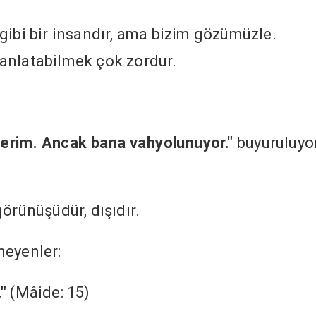
gibi bir insandır, ama bizim gözümüzle.
anlatabilmek çok zordur.
beşerim. Ancak bana vahyolunuyor."
buyuruluyo
örünüşüdür, dışıdır.
meyenler:
."
(Mâide: 15)