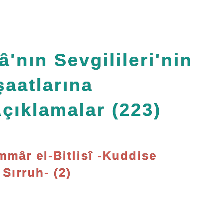
â'nın Sevgilileri'nin
şaatlarına
Açıklamalar (223)
mâr el-Bitlisî -Kuddise
Sırruh- (2)