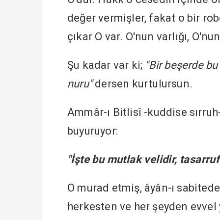
değer vermişler, fakat o bir r
çıkar O var. O'nun varlığı, O'nun
Şu kadar var ki;
"Bir beşerde bu
nuru"
dersen kurtulursun.
Ammâr-ı Bitlisî -kuddise sırruh
buyuruyor:
"İşte bu mutlak velidir, tasarruf
O murad etmiş, âyân-ı sabitede
herkesten ve her şeyden evvel 