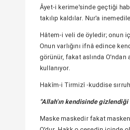
Âyet-i kerime'sinde geçtiği hab
takılıp kaldılar. Nur'a inemedile
Hâtem-i veli de öyledir; onun i
Onun varlığını ifnâ edince kend
görünür, fakat aslında O'ndan 
kullanıyor.
Hakîm-i Tirmizî -kuddise sırruh
"Allah'ın kendisinde gizlendiği b
Maske maskedir fakat maskenin 
O'dur. Hakk o cesedin içinde o