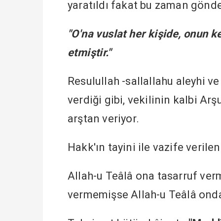
yaratıldı fakat bu zaman gönde
"O'na vuslat her kişide, onun k
etmiştir."
Resulullah -sallallahu aleyhi 
verdiği gibi, vekilinin kalbi A
arştan veriyor.
Hakk'ın tayini ile vazife veril
Allah-u Teâlâ ona tasarruf verm
vermemişse Allah-u Teâlâ onda t