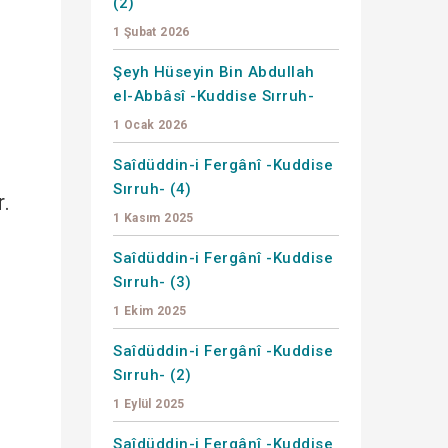
(2)
1 Şubat 2026
Şeyh Hüseyin Bin Abdullah
el-Abbâsî -Kuddise Sırruh-
1 Ocak 2026
Saîdüddin-i Fergânî -Kuddise
Sırruh- (4)
r.
1 Kasım 2025
Saîdüddin-i Fergânî -Kuddise
Sırruh- (3)
1 Ekim 2025
Saîdüddin-i Fergânî -Kuddise
Sırruh- (2)
1 Eylül 2025
Saîdüddin-i Fergânî -Kuddise