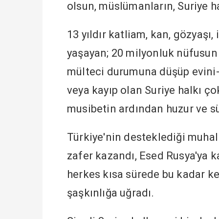
olsun, müslümanların, Suriye h
13 yıldır katliam, kan, gözyaşı,
yaşayan; 20 milyonluk nüfusun 
mülteci durumuna düşüp evini-
veya kayıp olan Suriye halkı ço
musibetin ardından huzur ve sü
Türkiye'nin desteklediği muhali
zafer kazandı, Esed Rusya'ya kaç
herkes kısa sürede bu kadar ke
şaşkınlığa uğradı.