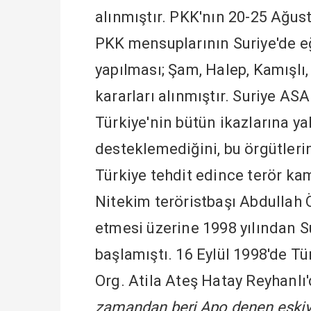
alınmıştır. PKK'nın 20-25 Ağust
PKK mensuplarının Suriye'de eğ
yapılması; Şam, Halep, Kamışlı, 
kararları alınmıştır. Suriye ASA
Türkiye'nin bütün ikazlarına ya
desteklemediğini, bu örgütlerin,
Türkiye tehdit edince terör kam
Nitekim teröristbaşı Abdullah Ö
etmesi üzerine 1998 yılından S
başlamıştı. 16 Eylül 1998'de T
Org. Atila Ateş Hatay Reyhanl
zamandan beri Apo denen eşkiya