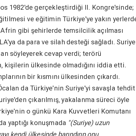
os 1982'de gerçekleştirdiği II. Kongre'sinde;
itilmesi ve eğitimin Türkiye'ye yakın yerlerd
Afrin gibi şehirlerde temsilcilik açılması
LA'ya da para ve silah desteği sağladı. Suriye
lan söyleyerek cevap verdi; terörü
 kişilerin ülkesinde olmadığını iddia etti.
plarının bir kısmını ülkesinden çıkardı.
calan da Türkiye'nin Suriye'yi savaşla tehdit
uriye'den çıkarılmış, yakalanma süreci öyle
ürkiye'nin o günkü Kara Kuvvetleri Komutanı
ı'da yaptığı konuşmada
"(Suriye) uzun
yı kendi ülkesinde barındırıp onu