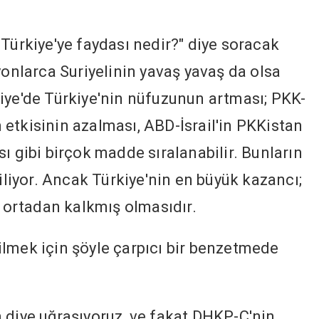
 Türkiye'ye faydası nedir?" diye soracak
yonlarca Suriyelinin yavaş yavaş da olsa
iye'de Türkiye'nin nüfuzunun artması; PKK-
ın etkisinin azalması, ABD-İsrail'in PKKistan
ı gibi birçok madde sıralanabilir. Bunların
ziliyor. Ancak Türkiye'nin en büyük kazancı;
, ortadan kalkmış olmasıdır.
lmek için şöyle çarpıcı bir benzetmede
 diye uğraşıyoruz, ve fakat DHKP-C'nin