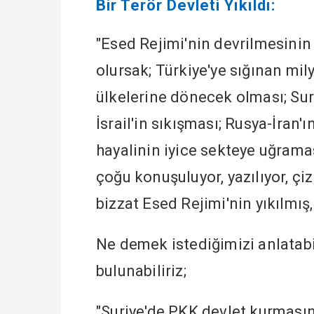
Bir Terör Devleti Yıkıldı:
"Esed Rejimi'nin devrilmesinin
olursak; Türkiye'ye sığınan mil
ülkelerine dönecek olması; Sur
İsrail'in sıkışması; Rusya-İran'
hayalinin iyice sekteye uğramas
çoğu konuşuluyor, yazılıyor, çi
bizzat Esed Rejimi'nin yıkılmış
Ne demek istediğimizi anlatabi
bulunabiliriz;
"Suriye'de PKK devlet kurmasın