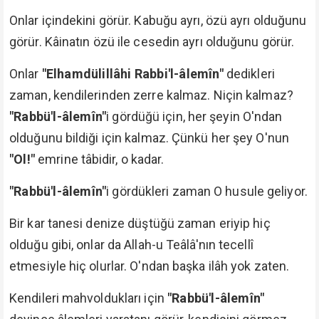
Onlar içindekini görür. Kabuğu ayrı, özü ayrı olduğunu
görür. Kâinatın özü ile cesedin ayrı olduğunu görür.
Onlar
"Elhamdülillâhi Rabbi'l-âlemîn"
dedikleri
zaman, kendilerinden zerre kalmaz. Niçin kalmaz?
"Rabbü'l-âlemîn"
i gördüğü için, her şeyin O'ndan
olduğunu bildiği için kalmaz. Çünkü her şey O'nun
"Ol!"
emrine tâbidir, o kadar.
"Rabbü'l-âlemîn"
i gördükleri zaman O husule geliyor.
Bir kar tanesi denize düştüğü zaman eriyip hiç
olduğu gibi, onlar da Allah-u Teâlâ'nın tecellî
etmesiyle hiç olurlar. O'ndan başka ilâh yok zaten.
Kendileri mahvoldukları için
"Rabbü'l-âlemîn"