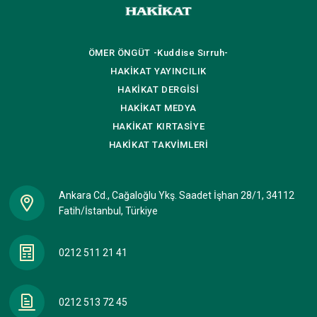
ÖMER ÖNGÜT
-Kuddise Sırruh-
HAKİKAT
YAYINCILIK
HAKİKAT
DERGİSİ
HAKİKAT
MEDYA
HAKİKAT
KIRTASİYE
HAKİKAT
TAKVİMLERİ
Ankara Cd., Cağaloğlu Ykş. Saadet İşhan 28/1, 34112
Fatih/İstanbul, Türkiye
0212 511 21 41
0212 513 72 45