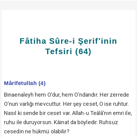
Fâtiha Sûre-i Şerif'inin
Tefsiri (64)
Mârifetullah (4)
Binaenaleyh hem O'dur, hem O'ndandır. Her zerrede
O'nun varlığı mevcuttur. Her şey ceset, O ise ruhtur.
Nasıl ki sende bir ceset var. Allah-u Teâlâ'nın emri ile,
ruhu ile duruyorsun. Kâinat da böyledir. Ruhsuz
cesedin ne hükmü olabilir?