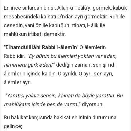
En ince sırlardan birisi; Allah-u Teâlâ'yı görmek, kabuk
mesabesindeki kâinatı O'ndan ayrı görmektir. Ruh ile
cesedin, yani öz ile kabuğun irtibatı, Hâlik ile
mahlûkun irtibatı demektir.
"Elhamdülillâhi Rabbi'l-âlemîn"
O âlemlerin
Rabb'idir.
"Ey bütün bu âlemleri yoktan var eden,
nimetlere gark eden!"
dediğin zaman, sen şimdi
âlemlerin içinde kaldın, O ayrıldı. O ayrı, sen ayrı,
âlemler ayrı.
"Yaratıcı yalnız sensin, kâinatı da böyle yarattın. Bu
mahlûkatın içinde ben de varım."
diyorsun.
Bu hakikat karşısında hakikat ehlininin durumuna
gelince;