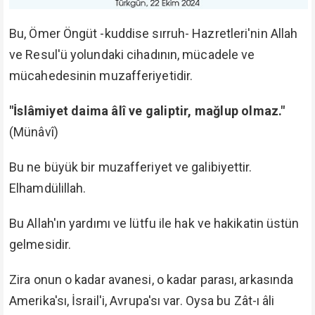
"Galip gelecek olanlar Allah'tan yana olanlardır."
(Mâide: 56)
Allah'ın yardım ettiğini kim mağlup edebilir?
"Gerçek bir dost olarak da Allah size yeter, hakiki
bir yardımcı olarak da Allah size yeter."
(Nisâ: 45)
"Allah: "Ben ve peygamberlerim elbette galip
geleceğiz!" diye yazmıştır. Şüphesiz ki Allah
kuvvetlidir, yegâne galiptir."
(Mücadele: 21)
"Ey iman edenler! Eğer Allah'a (Allah'ın dinine)
yardım ederseniz (sarılırsanız), Allah da sizi
muvaffak eder ve ayaklarınızı sabit kılar.