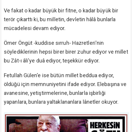
Bu, Ömer Öngüt -kuddise sırruh- Hazretleri'nin Allah
ve Resul'ü yolundaki cihadının, mücadele ve
mücahedesinin muzafferiyetidir.
"İslâmiyet daima âlî ve galiptir, mağlup olmaz."