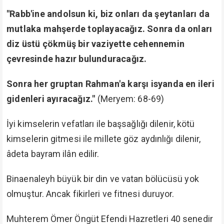
Ömer Öngüt -kuddise sırruh- Hazretleri'nin din ve
vatan bölücüleriyle yaptığı bu mücadelesi devam
ediyor ve edecek. Fetullah Gülen'in ölmesi
zihniyetinin, ihanetinin yok olduğu anlamına gelmez.
Onun için dün olduğu gibi bundan sonra da bu din ve
vatan hâinleriyle mücadelemiz Allah'ın izniyle devam
edecektir.
Büyük Bir Muzafferiyet:
Fetullah Gülen 40 sene önce İslâm'a ihanet edip
küfür bayrağını çektiği zaman Ömer Öngüt -kuddise
sırruh- Hazretleri derhal iman, İslâm bayrağını kaldırdı,
bunlarla mücadele etmeye başladı. Kitaplarında,