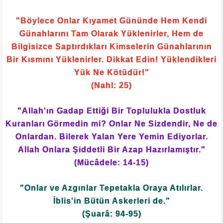
"
"Âyet-i kerime'de şöyle buyurulmaktadır:
"Onlardan bir çoğunu, kâfirleri dost
edindiklerini görürsün. Nefislerinin kendileri
için öne sürdüğü şey ne kötüdür! Allah onlara
gazap etmiştir ve onlar azap içinde ebedî
kalacaklardır."
(Mâide: 80)
Nefislerinin kendilerine sunduğu bu kötü şey,
ebedî olarak azaplandırılmalarına ve Allah'ın
gazabına uğramalarına sebep olmuştur.
Umarım ki bu kâfirin küfür kokusu ile bütün
müslümanlar rahatsız olduğu gibi, cehennem
ehli de onun pis kokusundan rahatsız olur.