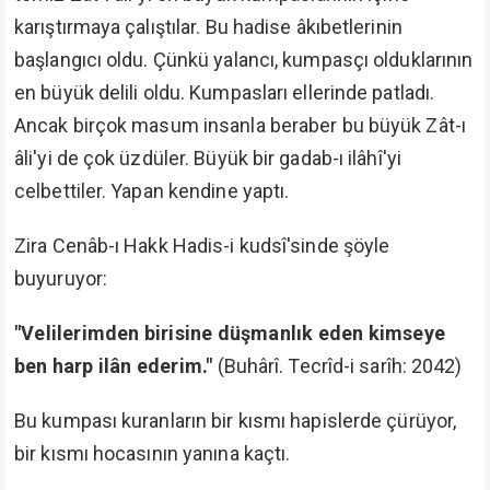
Ve bugün bu kumpası kuranların hocası öldü. En
büyük bir İslâm düşmanı yok oldu.
Ehl-i İslâm'ın, ehl-i irfanın, iman kahramanlarının gözü
aydın olsun.
"Rabb'ine andolsun ki, biz onları da şeytanları da
mutlaka mahşerde toplayacağız. Sonra da onları
diz üstü çökmüş bir vaziyette cehennemin
çevresinde hazır bulunduracağız.