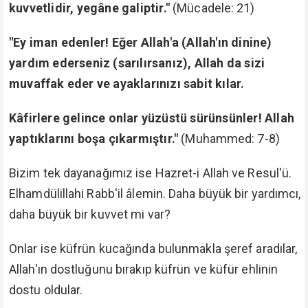
Emr-i şerif'ini ayaklar altına aldılar. Onlardan oldular.
Fetullah Gülen Amerika'da yakın dostu bir papazın
başında bulunduğu, ismi dört incilden birinin adı olan
Luka Hastanesinde can verdi. Dünyada onlarla idi,
ölürken onlarla idi, ahirette de onlarla olacak.
"Onlardan bir çoğunu, kâfirleri dost edindiklerini
görürsün. Nefislerinin kendileri için öne sürdüğü
şey ne kötüdür! Allah onlara gazap etmiştir ve
onlar azap içinde ebedî kalacaklardır."
(Mâide: 80)
Güya bu küfür icraatlarını İslâmiyet nam ve hesabına
yaptılar.
Ancak öyle büyük bir küfür ortaya koydular ki küffar
bunlardan, bunların ihanetlerinden öyle memnun oldu