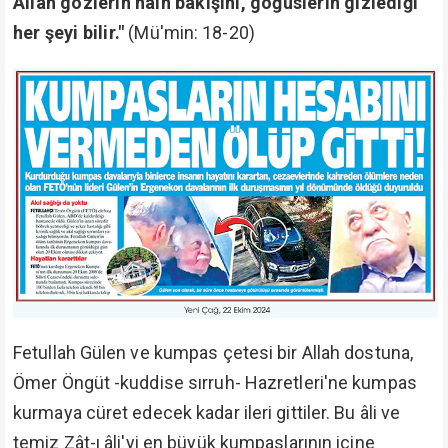
celbettiler. Yapan kendine yaptı.
Zira Cenâb-ı Hakk Hadis-i kudsî'sinde şöyle
buyuruyor:
"Velilerimden birisine düşmanlık eden kimseye
ben harp ilân ederim."
(Buhârî. Tecrîd-i sarîh: 2042)
Bu kumpası kuranların bir kısmı hapislerde çürüyor,
bir kısmı hocasının yanına kaçtı.