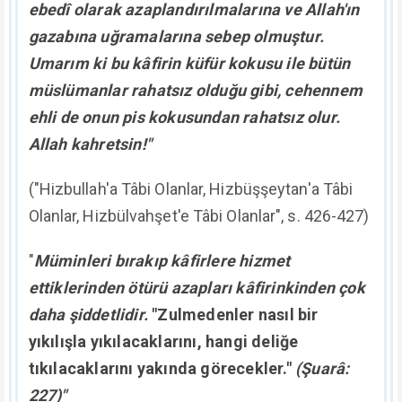
ajanı, Türkiye'nin en büyük düşmanı, teröristbaşı
Fetullah Gülen öldü.
Dine, vatana, millete, devlete bunun kadar büyük zarar
veren bir başkası yoktu. Çok büyük bir düşman
bertaraf oldu.