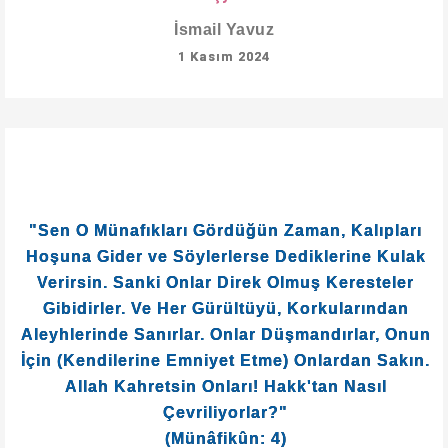
(Nahl: 25)
"Allah'ın Gadap Ettiği Bir Toplulukla Dostluk
Kuranları Görmedin mi? Onlar Ne Sizdendir, Ne de
Onlardan. Bilerek Yalan Yere Yemin Ediyorlar.
Allah Onlara Şiddetli Bir Azap Hazırlamıştır."
(Mücâdele: 14-15)
"Onlar ve Azgınlar Tepetakla Oraya Atılırlar.
İblis'in Bütün Askerleri de."
(Şuarâ: 94-95)
MİLLETİMİZİN GÖZÜ AYDIN!
MÜNAFIKLARIN BAŞI, VATAN HÂİNİ, KÜFRÜ
HOŞGÖREN İDİ. O ÖLDÜ!