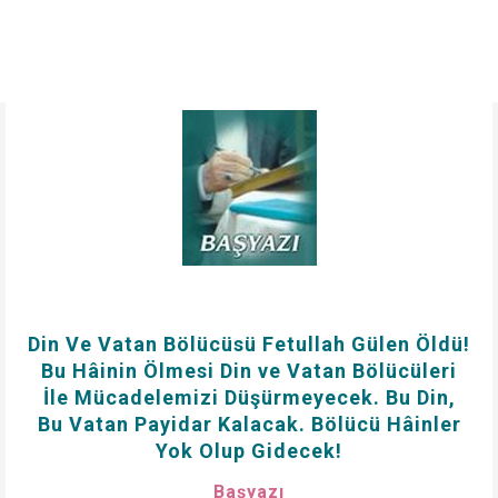
"Sen O Münafıkları Gördüğün Zaman, Kalıpları
Hoşuna Gider ve Söylerlerse Dediklerine Kulak
Verirsin. Sanki Onlar Direk Olmuş Keresteler
Gibidirler. Ve Her Gürültüyü, Korkularından
Aleyhlerinde Sanırlar. Onlar Düşmandırlar, Onun
İçin (Kendilerine Emniyet Etme) Onlardan Sakın.
Allah Kahretsin Onları! Hakk'tan Nasıl
Çevriliyorlar?"
(Münâfikûn: 4)
"Böylece Onlar Kıyamet Gününde Hem Kendi
Günahlarını Tam Olarak Yüklenirler, Hem de
Bilgisizce Saptırdıkları Kimselerin Günahlarının
Bir Kısmını Yüklenirler. Dikkat Edin! Yüklendikleri
Yük Ne Kötüdür!"