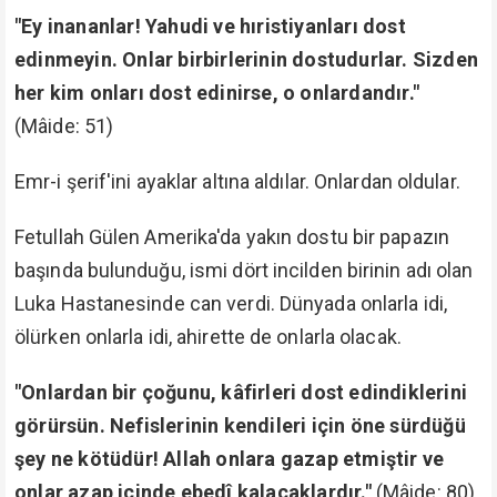
ki, hepsini koruyup kolladı, kendi arasına aldı.
Böylece;
"Sen onların dinine uymadıkça ne yahudiler ne de
hıristiyanlar senden aslâ hoşnut olmazlar."
(Bakara:
120)
Âyet-i kerime'si tecelli etmiş oldu.
Muhterem Ömer Öngüt -kuddise sırruh- Hazretleri
Amerika'ya hizmet ettiğini seneler evvel ilân etmişti:
"Bugün memleketimiz ve dinimiz üzerinde en
büyük çalışmayı Amerika yapıyor. İslâm'ı yıkmaya
çalışıyor. Amerika'ya hizmet eden de İslâm'ın