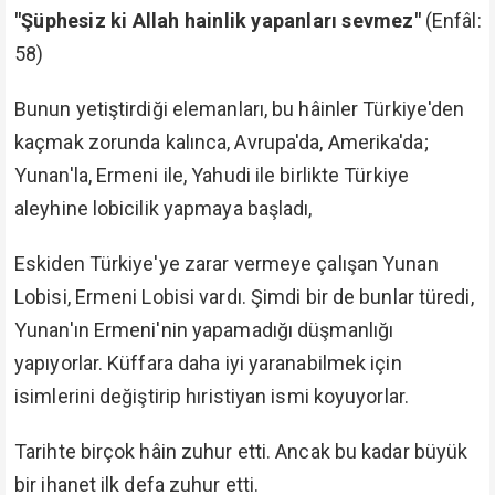
"O gün herkese kazandığının karşılığı verilir. O gün
kimseye haksızlık yapılmaz. Şüphesiz ki Allah
hesabı çabuk görendir.
Resul'üm! Onları o yaklaşan güne karşı uyar. Öyle
bir gün ki, yürekleri ağızlarına gelir ve
kederlerinden yutkunur dururlar. Zâlimlerin ne bir
dostu ne de sözü dinlenecek bir şefaatçısı vardır.
Allah gözlerin hâin bakışını, göğüslerin gizlediği
her şeyi bilir."
(Mü'min: 18-20)