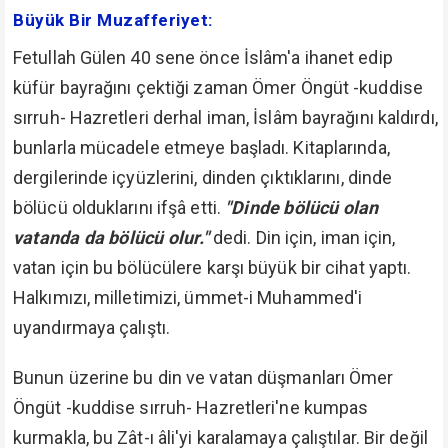
ediyordu. Bu beyanları halka tesir etmesin diye bu
kumpasları kurdular.
O günlerde birçokları "Bunlar da müslüman, namaz
kılıyorlar" zannı ile bunların ihanetini göremedi. Kimi
iman zafiyetinden müslüman zannıyla, kimi de
menfaat beklentisiyle bunları destekledi, bunlarla
beraber hareket etti. Ömer Öngüt -kuddise sırruh-
Hazretleri'ni bunların içyüzünü ortaya seren
beyanlarından ötürü hor ve hakir gördüler. Oysa bu
Zât-ı âli Âyet-i kerime ve Hadis-i şerif'leri ortaya
koyuyordu. Allah ve Resul'ünün beyanlarına gerçek
manada bir imanı olan bu ikazları hemen kabul etti.
Ancak birçokları bu ayrımı yapamadı. Bunlar iman
zafiyetinden oldu. Bu durum vatanda da büyük
zafiyete yol açtı, büyük zararlara sebep oldu. Bugün