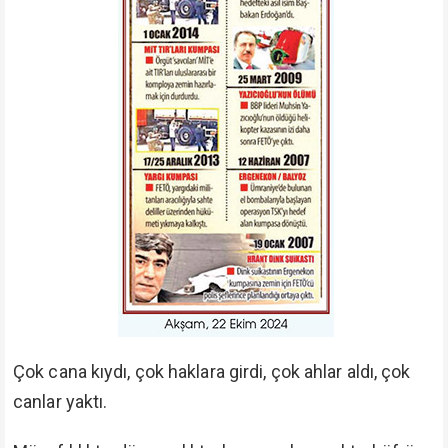
Hepsi tarumar olsun, bu dünyada da ahirette de iki
yakaları bir araya gelmesin.
"Münafıklar cehennemin en alt tabakasındadırlar.
Artık onlar için hiçbir yardımcı bulamazsın."
(Nisâ:
145)
"Onları ateşe çağıran imamlar (önderler) kıldık.
Kıyamet günü onlar yardım görmeyeceklerdir."
(Kasas: 41)