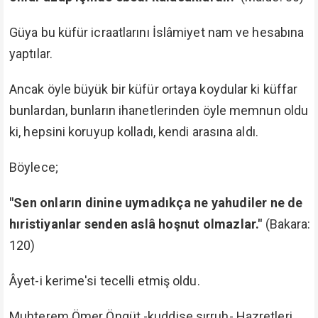
yıkılmasına hizmet etmiş oluyor.
Bunların durumu budur. Maksatları İslâm'ı
yıkmaktır. Bu güzelim vatanı bölmek için, küfrü
yaymak için çok çalışıyorlar.
Küffârın memleketimize ve bu millete nüfuz
etmesine zemin hazırlayan bu münafıklar küffârın
ajanıdır. Küffârın yapamadığını İslâm maskesi
altında yapmaktadırlar. Hıristiyanların namına
çalışır, onların himayesi altındadır. Türkiye ile,
İslâm ile hiçbir ilgileri yoktur."
buyurmuşlardı. (Biz
Küfrü Hoşgörenlerden Değiliz, s. 133-134)
Fitne Bitinceye Kadar Bu Mücâdele Devam