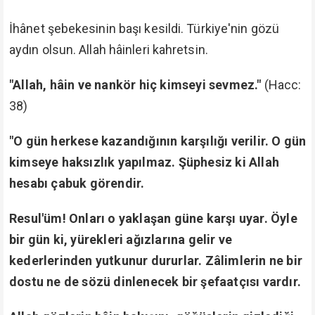
Fetullah Gülen ve kumpas çetesi bir Allah dostuna,
Ömer Öngüt -kuddise sırruh- Hazretleri'ne kumpas
kurmaya cüret edecek kadar ileri gittiler. Bu âli ve
temiz Zât-ı âli'yi en büyük kumpaslarının içine
karıştırmaya çalıştılar. Bu hadise âkıbetlerinin
başlangıcı oldu. Çünkü yalancı, kumpasçı olduklarının
en büyük delili oldu. Kumpasları ellerinde patladı.
Ancak birçok masum insanla beraber bu büyük Zât-ı
âli'yi de çok üzdüler. Büyük bir gadab-ı ilâhî'yi