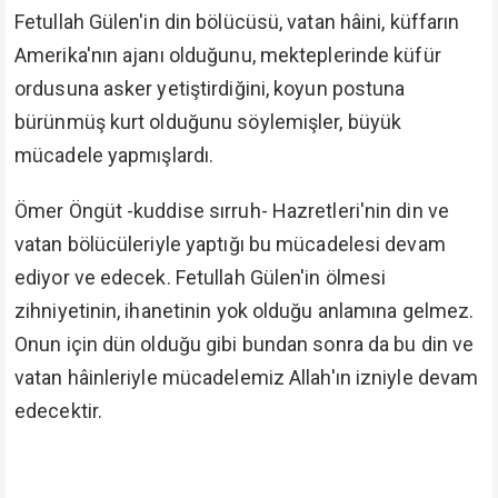
dergilerinde içyüzlerini, dinden çıktıklarını, dinde
bölücü olduklarını ifşâ etti.
"Dinde bölücü olan
vatanda da bölücü olur."
dedi. Din için, iman için,
vatan için bu bölücülere karşı büyük bir cihat yaptı.
Halkımızı, milletimizi, ümmet-i Muhammed'i
uyandırmaya çalıştı.
Bunun üzerine bu din ve vatan düşmanları Ömer
Öngüt -kuddise sırruh- Hazretleri'ne kumpas
kurmakla, bu Zât-ı âli'yi karalamaya çalıştılar. Bir değil
birkaç defa. En büyüklerinden birisi 2004 yılında,
diğeri 2009 yılında yaşandı.
Bu Zât-ı âlî Âyet-i kerime ve Hadis-i şerif'lerle bunların
iç yüzünü, münafık olduklarını, hâin oldukları ifşa