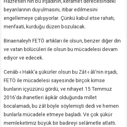
söylediklerinin hepsi birer birer zuhur ediyor ve millet
bu Zât-ı âli'ye duâ ediyor, teşekkür ediyor.
Fetullah Gülen'e ise bütün millet beddua ediyor,
öldüğü için memnuniyetini ifade ediyor. Elebaşına ve
avanesine, yetiştirmelerine, bunlarla işbirliği
yapanlara, bunlara yaltaklananlara lânetler okuyor.