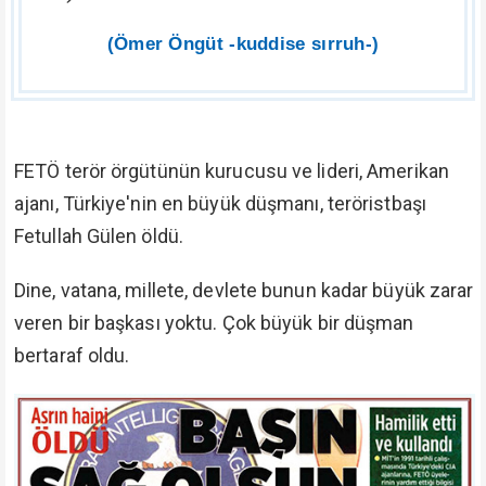
Milletimizin, devletimizin, İslâm ümmetinin gözü
aydın olsun.
"Onlar düşmandırlar.
Allah kahretsin onları!"
(Münâfikûn: 4)
Ömrü kumpas kurmakla, nezih, temiz, imanlı
müslümanlara iftira atmakla, insanların en mahrem
görüntülerini kaydedip yalan yaymakla, insanların
hakkına, hukukuna tecavüz etmekle geçti.