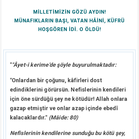
Allah kahretsin!"
("Hizbullah'a Tâbi Olanlar, Hizbüşşeytan'a Tâbi
Olanlar, Hizbülvahşet'e Tâbi Olanlar", s. 426-427)
"
Müminleri bırakıp kâfirlere hizmet
ettiklerinden ötürü azapları kâfirinkinden çok
daha şiddetlidir.
"Zulmedenler nasıl bir
yıkılışla yıkılacaklarını, hangi deliğe
tıkılacaklarını yakında görecekler."
(Şuarâ:
227)"
(Ömer Öngüt -kuddise sırruh-)
FETÖ terör örgütünün kurucusu ve lideri, Amerikan