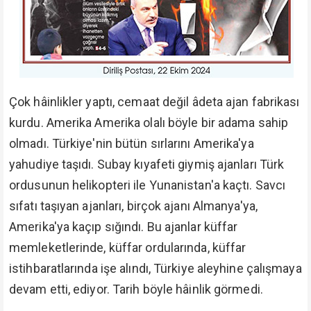
aleyhine lobicilik yapmaya başladı,
Eskiden Türkiye'ye zarar vermeye çalışan Yunan
Lobisi, Ermeni Lobisi vardı. Şimdi bir de bunlar türedi,
Yunan'ın Ermeni'nin yapamadığı düşmanlığı
yapıyorlar. Küffara daha iyi yaranabilmek için
isimlerini değiştirip hıristiyan ismi koyuyorlar.
Tarihte birçok hâin zuhur etti. Ancak bu kadar büyük
bir ihanet ilk defa zuhur etti.
İhânet şebekesinin başı kesildi. Türkiye'nin gözü
aydın olsun. Allah hâinleri kahretsin.
"Allah, hâin ve nankör hiç kimseyi sevmez."
(Hacc:
38)