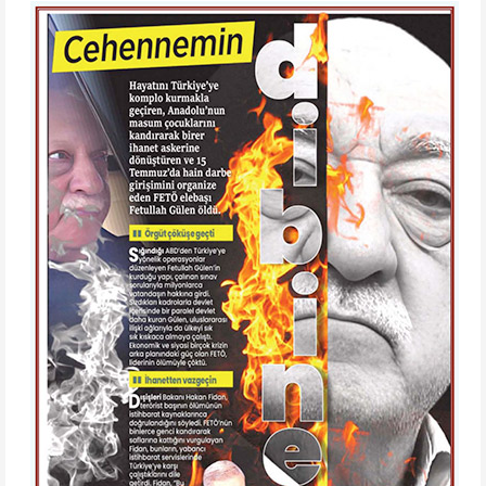
kurdu. Amerika Amerika olalı böyle bir adama sahip
olmadı. Türkiye'nin bütün sırlarını Amerika'ya
yahudiye taşıdı. Subay kıyafeti giymiş ajanları Türk
ordusunun helikopteri ile Yunanistan'a kaçtı. Savcı
sıfatı taşıyan ajanları, birçok ajanı Almanya'ya,
Amerika'ya kaçıp sığındı. Bu ajanlar küffar
memleketlerinde, küffar ordularında, küffar
istihbaratlarında işe alındı, Türkiye aleyhine çalışmaya
devam etti, ediyor. Tarih böyle hâinlik görmedi.
"Şüphesiz ki Allah hainlik yapanları sevmez"
(Enfâl:
58)
Bunun yetiştirdiği elemanları, bu hâinler Türkiye'den
kaçmak zorunda kalınca, Avrupa'da, Amerika'da;
Yunan'la, Ermeni ile, Yahudi ile birlikte Türkiye