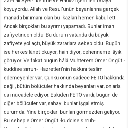
ve vatan bölücüleri ile olsun bu mücadelesi devam
ediyor ve edecek.
Cenâb-ı Hakk'a şükürler olsun bu Zât-ı âli'nin irşadı,
FETÖ ile mücadelesi sayesinde birçok kimse
bunların içyüzünü gördü, ve nihayet 15 Temmuz
2016'da ihanetleri âşikâr olduğunda millet
bocalamadı, bu zât böyle söylemişti dedi ve hemen
bunlarla mücadele etmeye başladı. Ve çok şükür
memleketimiz büyük bir badireyi selâmetle atlattı.
Ve fakat o kadar büyük bir fitne, o kadar büyük bir
terör çıkarttı ki, bu milletin, devletin hâlâ bunlarla
mücadelesi devam ediyor.
Ömer Öngüt -kuddise sırruh- Hazretleri'nin