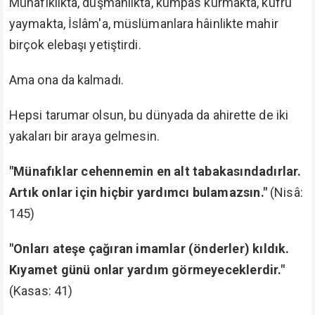
Çok hâinlikler yaptı, cemaat değil âdeta ajan fabrikası