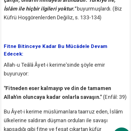
kötüdür."
(Bakara: 191)
"Fitne de adam öldürmekten daha büyük bir
günahtır."
(Bakara: 217)
Fetullah Gülen ve benzerlerinin çıkartmış oldukları
fitneler sebebiyle milyonların imanları gidiyor. Din ve
devlet, iman ve vatan büyük zararlar görüyor.
Bu fitnelerle mücadeleden daha büyük bir ecir
düşünülebilir mi?
Nitekim Ömer Öngüt -kuddise sırruh- Hazretleri'nin
ömrü bu fitnelerle mücadele etmekle geçti.
"Bütün bölücüler dinimizin ve vatanımızın en büyük