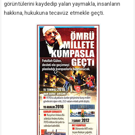
Çok cana kıydı, çok haklara girdi, çok ahlar aldı, çok
canlar yaktı.
Münafıklıkta, düşmanlıkta, kumpas kurmakta, küfrü
yaymakta, İslâm'a, müslümanlara hâinlikte mahir
birçok elebaşı yetiştirdi.
Ama ona da kalmadı.