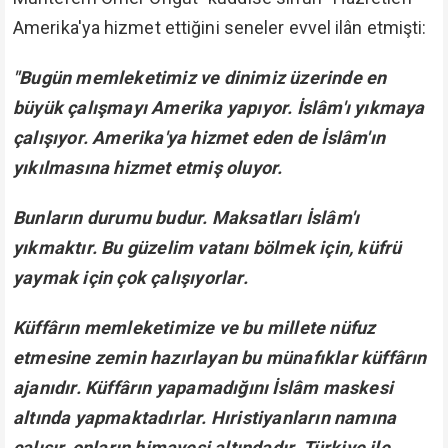
Edecek:
Allah-u Teâlâ Âyet-i kerime'sinde şöyle emir
buyuruyor:
"Fitneden eser kalmayıp ve din de tamamen
Allah'ın oluncaya kadar onlarla savaşın."
(Enfâl: 39)
Bu Âyet-i kerime müslümanlara taarruz eden, İslâm
ülkelerine saldıran düşman orduları ile savaşı
kapsadığı gibi fitne ve fesat çıkartan küfür
önderleriyle yapılan mücadeleyi, çıkarttıkları fitnelere
karşı kalemle yapılan cihadı da kapsar.
Zira:
"Fitne çıkarmak, adam öldürmekten daha