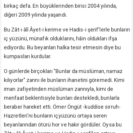
ise herkes lânet okuyor, hain diyor, cehenneme lâyık
görüyor. Ve fakat bugün hâlâ Muhterem Ömer Öngüt -
kuddise sırruh- Hazretleri'nin hakkını teslim
edemeyenler var. Çünkü onun sadece FETÖ hakkında
değil, bütün bölücüler hakkında beyanları var, onlarla
da mücadele ediyor. Eskiden FETÖ vardı, bugün de
diğer bölücüler var, sahayı bunlar işgal etmiş
durumda. Yine birçokları bunları görmezden geliyor.
Bu sebeple Ömer Öngüt -kuddise sırruh-
Hazretleri'nin bu irşadının, keramet derecesindeki
beyanlarının duyulmasını, itibar edilmesini
engellemeye çalışıyorlar. Çünkü kabul etse rahatı,
menfaati, kurduğu düzen bozulacak.
Binaenaleyh FETÖ artıkları ile olsun, benzer diğer din