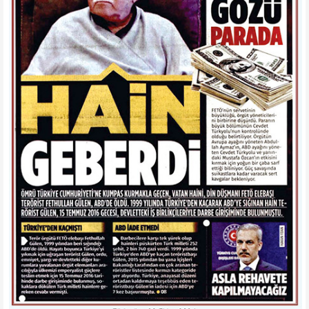
(Münâvî)
Bu ne büyük bir muzafferiyet ve galibiyettir.
Elhamdülillah.
Bu Allah'ın yardımı ve lütfu ile hak ve hakikatin üstün
gelmesidir.
Zira onun o kadar avanesi, o kadar parası, arkasında
Amerika'sı, İsrail'i, Avrupa'sı var. Oysa bu Zât-ı âli
Hazret-i Allah ve Resul'üne dayanarak, sığınarak bu
mücadeleyi yaptı.
Ve muvaffak oldu.
Çünkü: