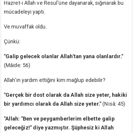
Kâfirlere gelince onlar yüzüstü sürünsünler! Allah
yaptıklarını boşa çıkarmıştır."
(Muhammed: 7-8)
Bizim tek dayanağımız ise Hazret-i Allah ve Resul'ü.
Elhamdülillahi Rabb'il âlemin. Daha büyük bir yardımcı,
daha büyük bir kuvvet mi var?
Onlar ise küfrün kucağında bulunmakla şeref aradılar,
Allah'ın dostluğunu bırakıp küfrün ve küfür ehlinin
dostu oldular.
"Ey inananlar! Yahudi ve hıristiyanları dost
edinmeyin. Onlar birbirlerinin dostudurlar. Sizden
her kim onları dost edinirse, o onlardandır."
(Mâide: 51)