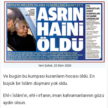
Sonra her gruptan Rahman'a karşı isyanda en ileri
gidenleri ayıracağız."
(Meryem: 68-69)
İyi kimselerin vefatları ile başsağlığı dilenir, kötü
kimselerin gitmesi ile millete göz aydınlığı dilenir,
âdeta bayram ilân edilir.
Binaenaleyh büyük bir din ve vatan bölücüsü yok
olmuştur. Ancak fikirleri ve fitnesi duruyor.
Muhterem Ömer Öngüt Efendi Hazretleri 40 senedir
Fetullah Gülen'in din bölücüsü, vatan hâini, küffarın
Amerika'nın ajanı olduğunu, mekteplerinde küfür
ordusuna asker yetiştirdiğini, koyun postuna
bürünmüş kurt olduğunu söylemişler, büyük
mücadele yapmışlardı.