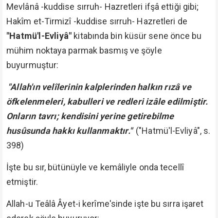
Mevlânâ -kuddise sırruh- Hazretleri ifşâ ettiği gibi;
Hakîm et-Tirmizî -kuddise sırruh- Hazretleri de
"Hatmü'l-Evliyâ"
kitabında bin küsür sene önce bu
mühim noktaya parmak basmış ve şöyle
buyurmuştur:
"Allah'ın velîlerinin kalplerinden halkın rızâ ve
öfkelenmeleri, kabulleri ve redleri izâle edilmiştir.
Onların tavrı; kendisini yerine getirebilme
husûsunda hakkı kullanmaktır."
("Hatmü'l-Evliyâ", s.
398)
İşte bu sır, bütünüyle ve kemâliyle onda tecellî
etmiştir.
Allah-u Teâlâ Âyet-i kerîme'sinde işte bu sırra işaret