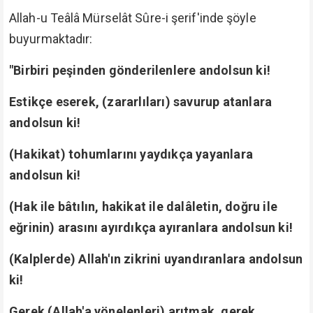
Allah-u Teâlâ Mürselât Sûre-i şerif'inde şöyle
buyurmaktadır:
"Birbiri peşinden gönderilenlere andolsun ki!
Estikçe eserek, (zararlıları) savurup atanlara
andolsun ki!
(Hakikat) tohumlarını yaydıkça yayanlara
andolsun ki!
(Hak ile bâtılın, hakikat ile dalâletin, doğru ile
eğrinin) arasını ayırdıkça ayıranlara andolsun ki!
(Kalplerde) Allah'ın zikrini uyandıranlara andolsun
ki!
Gerek (Allah'a yönelenleri) arıtmak, gerek