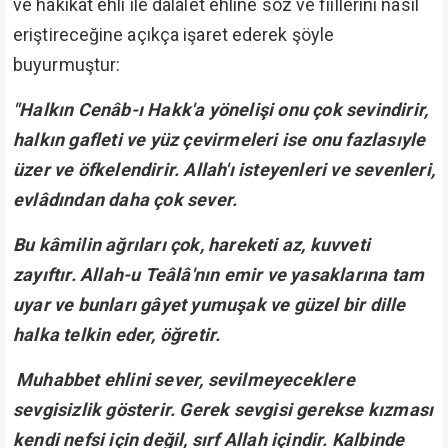
ve hakikat ehli ile dalâlet ehline söz ve fiillerini nasıl
eriştireceğine açıkça işaret ederek şöyle
buyurmuştur:
"Halkın Cenâb-ı Hakk'a yönelişi onu çok sevindirir,
halkın gafleti ve yüz çevirmeleri ise onu fazlasıyle
üzer ve öfkelendirir. Allah'ı isteyenleri ve sevenleri,
evlâdından daha çok sever.
Bu kâmilin ağrıları çok, hareketi az, kuvveti
zayıftır. Allah-u Teâlâ'nın emir ve yasaklarına tam
uyar ve bunları gâyet yumuşak ve güzel bir dille
halka telkin eder, öğretir.
Muhabbet ehlini sever, sevilmeyeceklere
sevgisizlik gösterir. Gerek sevgisi gerekse kızması
kendi nefsi için değil, sırf Allah içindir. Kalbinde