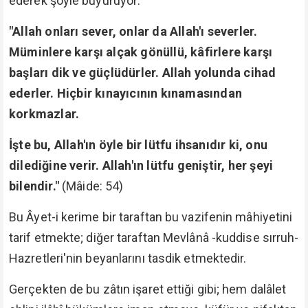
ederek şöyle buyuruyor:
"Allah onları sever, onlar da Allah'ı severler.
Müminlere karşı alçak gönüllü, kâfirlere karşı
başları dik ve güçlüdürler. Allah yolunda cihad
ederler. Hiçbir kınayıcının kınamasından
korkmazlar.
İşte bu, Allah'ın öyle bir lütfu ihsanıdır ki, onu
dilediğine verir. Allah'ın lütfu geniştir, her şeyi
bilendir."
(Mâide: 54)
Bu Âyet-i kerime bir taraftan bu vazifenin mâhiyetini
tarif etmekte; diğer taraftan Mevlânâ -kuddise sırruh-
Hazretleri'nin beyanlarını tasdik etmektedir.
Gerçekten de bu zâtın işaret ettiği gibi; hem dalâlet