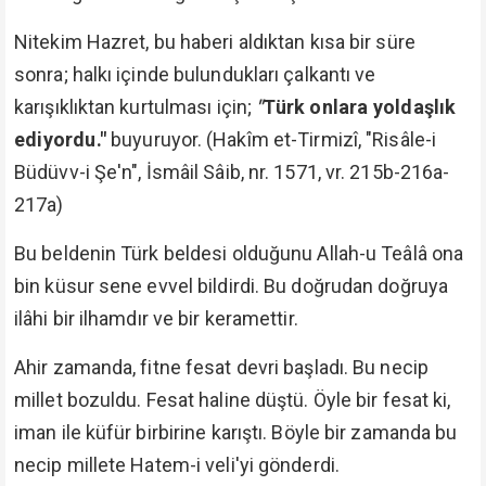
Nitekim Hazret, bu haberi aldıktan kısa bir süre
sonra; halkı içinde bulundukları çalkantı ve
karışıklıktan kurtulması için;
"
Türk onlara yoldaşlık
ediyordu."
buyuruyor. (Hakîm et-Tirmizî, "Risâle-i
Büdüvv-i Şe'n", İsmâil Sâib, nr. 1571, vr. 215b-216a-
217a)
Bu beldenin Türk beldesi olduğunu Allah-u Teâlâ ona
bin küsur sene evvel bildirdi. Bu doğrudan doğruya
ilâhi bir ilhamdır ve bir keramettir.
Ahir zamanda, fitne fesat devri başladı. Bu necip
millet bozuldu. Fesat haline düştü. Öyle bir fesat ki,
iman ile küfür birbirine karıştı. Böyle bir zamanda bu
necip millete Hatem-i veli'yi gönderdi.