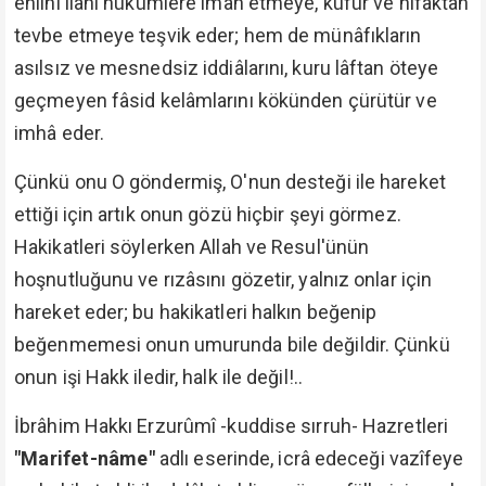
ehlini ilâhî hükümlere iman etmeye, küfür ve nifaktan
tevbe etmeye teşvik eder; hem de münâfıkların
asılsız ve mesnedsiz iddiâlarını, kuru lâftan öteye
geçmeyen fâsid kelâmlarını kökünden çürütür ve
imhâ eder.
Çünkü onu O göndermiş, O'nun desteği ile hareket
ettiği için artık onun gözü hiçbir şeyi görmez.
Hakikatleri söylerken Allah ve Resul'ünün
hoşnutluğunu ve rızâsını gözetir, yalnız onlar için
hareket eder; bu hakikatleri halkın beğenip
beğenmemesi onun umurunda bile değildir. Çünkü
onun işi Hakk iledir, halk ile değil!..
İbrâhim Hakkı Erzurûmî -kuddise sırruh- Hazretleri
"Marifet-nâme"
adlı eserinde, icrâ edeceği vazîfeye