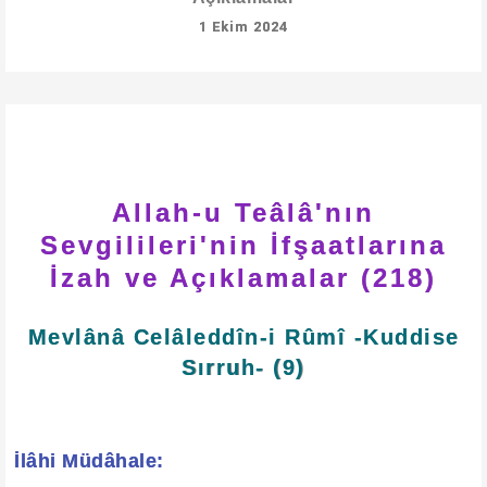
1 Ekim 2024
Allah-u Teâlâ'nın
Sevgilileri'nin İfşaatlarına
İzah ve Açıklamalar (218)
Mevlânâ Celâleddîn-i Rûmî -Kuddise
Sırruh- (9)
İlâhi Müdâhale: