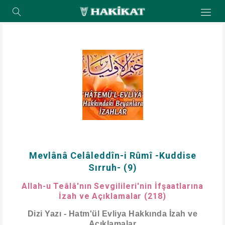
Mevlânâ Celâleddîn-i Rûmî -Kuddise
Sırruh- (9)
Allah-u Teâlâ'nın Sevgilileri'nin İfşaatlarına
İzah ve Açıklamalar (218)
Dizi Yazı - Hatm'ül Evliya Hakkında İzah ve
Açıklamalar