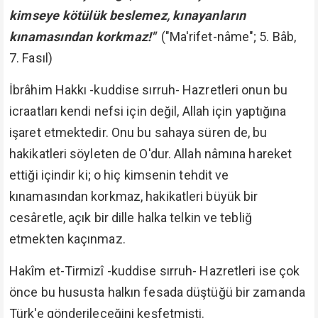
kimseye kötülük beslemez, kınayanların
kınamasından korkmaz!"
("Ma'rifet-nâme"; 5. Bâb,
7. Fasıl)
İbrâhim Hakkı -kuddise sırruh- Hazretleri onun bu
icraatları kendi nefsi için değil, Allah için yaptığına
işaret etmektedir. Onu bu sahaya süren de, bu
hakikatleri söyleten de O'dur. Allah nâmına hareket
ettiği içindir ki; o hiç kimsenin tehdit ve
kınamasından korkmaz, hakikatleri büyük bir
cesâretle, açık bir dille halka telkin ve tebliğ
etmekten kaçınmaz.
Hakîm et-Tirmizî -kuddise sırruh- Hazretleri ise çok
önce bu hususta halkın fesada düştüğü bir zamanda
Türk'e gönderileceğini keşfetmişti.