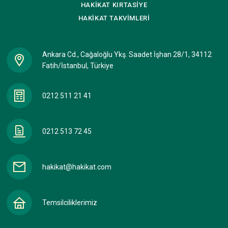
HAKİKAT
KIRTASİYE
HAKİKAT
TAKVİMLERİ
Ankara Cd., Cağaloğlu Ykş. Saadet İşhan 28/1, 34112
Fatih/İstanbul, Türkiye
0212 511 21 41
0212 513 72 45
hakikat@hakikat.com
Temsilciliklerimiz