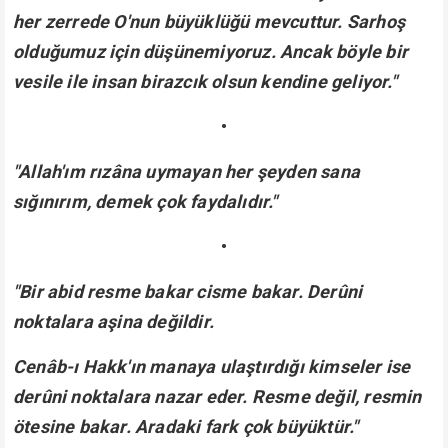
her zerrede O'nun büyüklüğü mevcuttur. Sarhoş
olduğumuz için düşünemiyoruz. Ancak böyle bir
vesile ile insan birazcık olsun kendine geliyor."
•
"Allah'ım rızâna uymayan her şeyden sana
sığınırım, demek çok faydalıdır."
•
"Bir abid resme bakar cisme bakar. Derûni
noktalara aşina değildir.
Cenâb-ı Hakk'ın manaya ulaştırdığı kimseler ise
derûni noktalara nazar eder. Resme değil, resmin
ötesine bakar. Aradaki fark çok büyüktür."