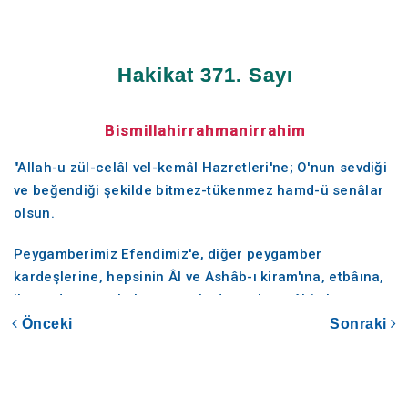
Hakikat 371. Sayı
Bismillahirrahmanirrahim
"Allah-u zül-celâl vel-kemâl Hazretleri'ne; O'nun sevdiği
ve beğendiği şekilde bitmez-tükenmez hamd-ü senâlar
olsun.
Peygamberimiz Efendimiz'e, diğer peygamber
kardeşlerine, hepsinin Âl ve Ashâb-ı kiram'ına, etbâına,
ihsan duygusuyla kıyamete kadar onlara tâbi olup
izinden gidenlere; sonsuzların sonsuzuna kadar salât-ü
Önceki
Sonraki
selâmlar olsun."