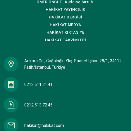
ÖMER ÖNGÜT
-Kuddise Sırruh-
HAKİKAT
YAYINCILIK
HAKİKAT
DERGİSİ
HAKİKAT
MEDYA
HAKİKAT
KIRTASİYE
HAKİKAT
TAKVİMLERİ
Ankara Cd., Cağaloğlu Ykş. Saadet İşhan 28/1, 34112
Fatih/İstanbul, Türkiye
0212 511 21 41
0212 513 72 45