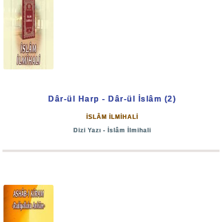
Dâr-ül Harp - Dâr-ül İslâm (2)
İSLÂM İLMİHALİ
Dizi Yazı - İslâm İlmihali