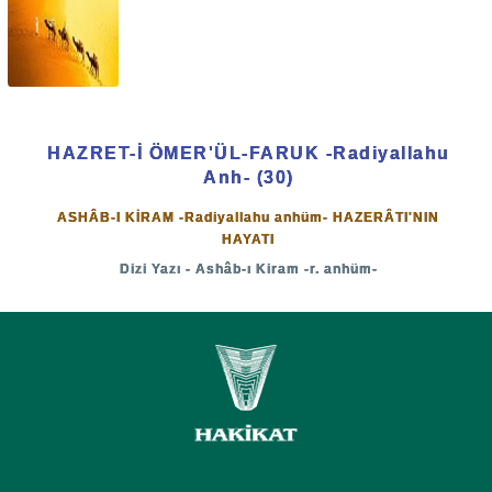
HAZRET-İ ÖMER'ÜL-FARUK -Radiyallahu
Anh- (30)
ASHÂB-I KİRAM -Radiyallahu anhüm- HAZERÂTI'NIN
HAYATI
Dizi Yazı - Ashâb-ı Kiram -r. anhüm-