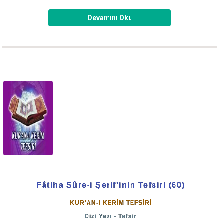
Önümüzdeki yıllarda Allah-u alem büyüklü küçüklü birçok
Devamını Oku
harp var.
Amerika-Rusya arasında 3. Dünya Harbi var, Antakya Harbi
var, Çinlilerin istilâsı var. Bunlar çok büyük harpler.
Hazırlığımızı ona göre yapalım. Aklımızı fikrimizi buna
göre çalıştıralım.
Bugünlerden şöyle bahsetmişlerdi:
"Yavaş yavaş karışacak, yavaş yavaş kaynayacak,
sonra patlayacak ve dünya ateş alacak.
Fâtiha Sûre-i Şerif'inin Tefsiri (60)
Böyle böyle kaynayacak, dünya ateşe verilecek, hüküm
KUR'AN-I KERİM TEFSİRİ
O'nundur. Denmişti ki; dünya öyle bir hale gelmiş ki,
Dizi Yazı - Tefsir