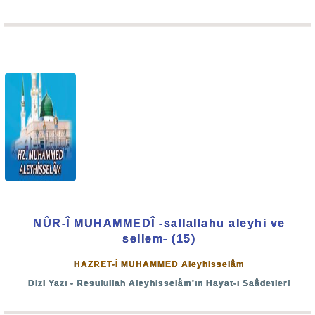
eskimiş eve benziyor, yıkıldı yıkılacak. Çünkü vakit
geldi, dünyanın ömrü bitti, nihayetindeyiz. Amma afatla,
amma harple dünya alabora olacak.
Elde fırsat, dilde ruhsat varken günün değil, saatin
değerini vermek lâzım. Artık yıkım devri başlamıştır."
Bugün ise devlet başkanlarına kadar hemen herkesin
dilinde "3. Dünya Harbi" lâfı dolanıyor. Bir taraftan İsrail'in
pervasız vahşeti ve savaşı genişletme niyeti; diğer
yandan Ukrayna'da Batı'nın Rusya'ya karşı nükleer harp
tehlikesini artıran icraatları harp ateşinin yayılması
NÛR-Î MUHAMMEDÎ -sallallahu aleyhi ve
tehlikesini artırıyor. Daha da vahimi dünyanın her yerinde
sellem- (15)
bir ateş, bir harp çıkması için çalışan, sapkın bir zihniyete
HAZRET-İ MUHAMMED Aleyhisselâm
sahip derin bir yapı var.
Dizi Yazı - Resulullah Aleyhisselâm'ın Hayat-ı Saâdetleri