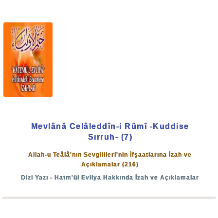
günleri gösterme!" Çok karanlık günler var, seyirci
kalacağız, takdir ne ise onu seyredeceğiz.
Hazret-i Allah'a sımsıkı sığınmamız lâzım. Önümüzdeki
hadisatı beklememiz lâzım. Önümüzde çok sert günler
var, çok karanlık günler var.
Tedbirli olmalı, Hazret-i Allah'a yönelik olmalı, Kelime-i
Tevhid'le çok meşgul olmamız lâzım. Kelime-i Tevhid
üzerinde olalım ve orada ölelim."
Mevlânâ Celâleddîn-i Rûmî -Kuddise
Sırruh- (7)
•••
Allah-u Teâlâ'nın Sevgilileri'nin İfşaatlarına İzah ve
Açıklamalar (216)
Baki esselâmü aleyküm, ve rahmetullah...
Dizi Yazı - Hatm'ül Evliya Hakkında İzah ve Açıklamalar