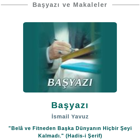
Muhterem Okuyucularımız;
Başyazı ve Makaleler
Muhterem Ömer Öngüt -kuddise sırruh- Hazretleri'nin İsrâ
sure-i şerif'i 58. Âyet-i kerime'sini sık sık hatırlattığını,
içinde bulunduğumuz zamanı
"Harp ve Harabiyat Devri"
olarak tabir ettiğini, bu dünyanın nazik günlerden geçtiğini
çok defa dergilerimizde dikkat nazarlarınıza arzettik.
Öyle bir zamandayız ki, birçok afat yaşanıyor. Deprem,
yangın, sel, kuraklık, geçim sıkıntısı ... bunların hepsi bir
afat. Ve fakat büyük silahlar patladığı zaman, büyük
harpler çıktığı zaman; bu afatları unutturacak derecede
Başyazı
büyük yıkım ve kıyımlar beklenir.
"Yeryüzünde çok az
insan kalacak."
buyuruyorlar.
İsmail Yavuz
"Belâ ve Fitneden Başka Dünyanın Hiçbir Şeyi
Bu harpler artık başladı.
Kalmadı." (Hadis-i Şerif)