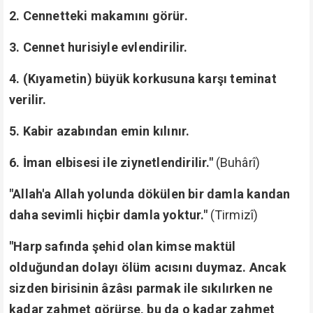
2. Cennetteki makamını görür.
3. Cennet hurisiyle evlendirilir.
4. (Kıyametin) büyük korkusuna karşı teminat
verilir.
5. Kabir azabından emin kılınır.
6. İman elbisesi ile ziynetlendirilir."
(Buhârî)
"Allah'a Allah yolunda dökülen bir damla kandan
daha sevimli hiçbir damla yoktur."
(Tirmizî)
"Harp safında şehid olan kimse maktül
olduğundan dolayı ölüm acısını duymaz. Ancak
sizden birisinin âzâsı parmak ile sıkılırken ne
kadar zahmet görürse, bu da o kadar zahmet