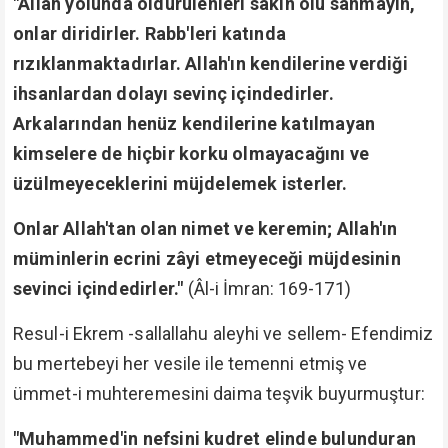
"Allah yolunda öldürülenleri sakın ölü sanmayın,
onlar diridirler. Rabb'leri katında
rızıklanmaktadırlar. Allah'ın kendilerine verdiği
ihsanlardan dolayı sevinç içindedirler.
Arkalarından henüz kendilerine katılmayan
kimselere de hiçbir korku olmayacağını ve
üzülmeyeceklerini müjdelemek isterler.
Onlar Allah'tan olan nimet ve keremin; Allah'ın
müminlerin ecrini zâyi etmeyeceği müjdesinin
sevinci içindedirler."
(Âl-i İmran: 169-171)
Resul-i Ekrem -sallallahu aleyhi ve sellem- Efendimiz
bu mertebeyi her vesile ile temenni etmiş ve
ümmet-i muhteremesini daima teşvik buyurmuştur:
"Muhammed'in nefsini kudret elinde bulunduran