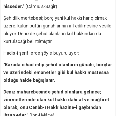
hisseder."
(Câmiu's-Sağîr)
Şehidlik mertebesi; borç yani kul hakkı hariç olmak
üzere, kulun bütün günahlarının affedilmesine vesile
oluyor. Denizde şehid olanların kul hakkından da
kurtulacağı belirtilmiştir.
Hadis-i şerif'lerde şöyle buyuruluyor:
"Karada cihad edip şehid olanların günahı, borçlar
ve üzerindeki emanetler gibi kul hakkı müstesna
olduğu halde bağışlanır.
Deniz muharebesinde şehid olanlara gelince;
zimmetlerinde olan kul hakkı dahi af ve mağfiret
olarak, onu Cenâb-ı Hakk hazine-i gaybından
ihsan eder."
(İbn-i Mâce)