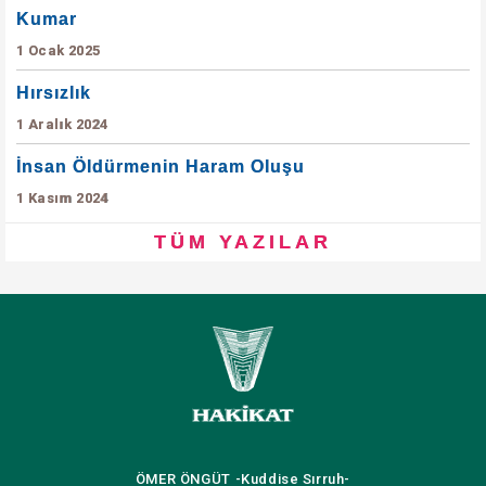
Kumar
1 Ocak 2025
Hırsızlık
1 Aralık 2024
İnsan Öldürmenin Haram Oluşu
1 Kasım 2024
TÜM YAZILAR
ÖMER ÖNGÜT
-Kuddise Sırruh-