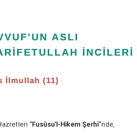
VVUF'UN ASLI
ARİFETULLAH İNCİLERİ
 İlmullah (11)
Hazretleri
"Fusûsu'l-Hikem Şerhi"
nde,