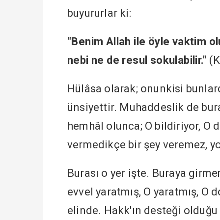
buyururlar ki:
"Benim Allah ile öyle vaktim olu
nebi ne de resul sokulabilir."
(K
Hülâsa olarak; onunkisi bunlard
ünsiyettir. Muhaddeslik de bura
hemhâl olunca; O bildiriyor, O d
vermedikçe bir şey veremez, yo
Burası o yer işte. Buraya gir
evvel yaratmış, O yaratmış, O d
elinde. Hakk'ın desteği olduğu