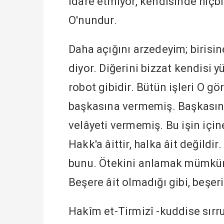
idare etmiyor, kendisinde hiçb
O'nundur.
Daha açığını arzedeyim; biris
diyor. Diğerini bizzat kendisi y
robot gibidir. Bütün işleri O 
başkasına vermemiş. Başkasına
velâyeti vermemiş. Bu işin içi
Hakk'a âittir, halka âit değildir
bunu. Ötekini anlamak mümkün
Beşere âit olmadığı gibi, beşeri
Hakîm et-Tirmizî -kuddise sırru