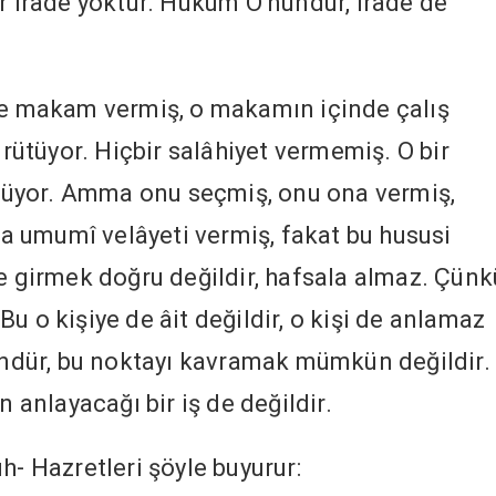
ir irade yoktur. Hüküm O'nundur, irâde de
ine makam vermiş, o makamın içinde çalış
ürütüyor. Hiçbir salâhiyet vermemiş. O bir
görüyor. Amma onu seçmiş, onu ona vermiş,
 umumî velâyeti vermiş, fakat bu hususi
ne girmek doğru değildir, hafsala almaz. Çünk
. Bu o kişiye de âit değildir, o kişi de anlamaz
dür, bu noktayı kavramak mümkün değildir.
n anlayacağı bir iş de değildir.
h- Hazretleri şöyle buyurur: