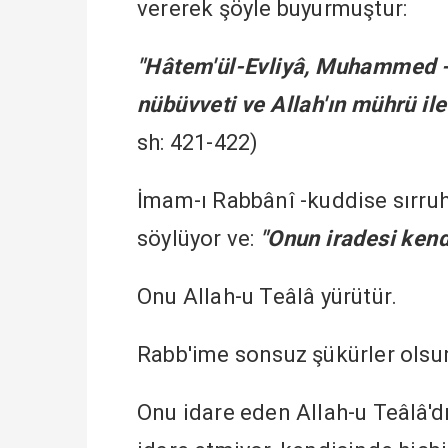
vererek şöyle buyurmuştur:
"Hâtem'ül-Evliyâ, Muhammed -s
nübüvveti ve Allah'ın mührü ile 
sh: 421-422)
İmam-ı Rabbânî -kuddise sırruh-
söylüyor ve:
"Onun iradesi kendi
Onu Allah-u Teâlâ yürütür.
Rabb'ime sonsuz şükürler olsun
Onu idare eden Allah-u Teâlâ'dı