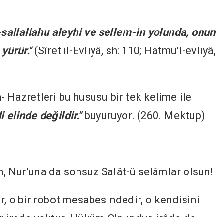
allallahu aleyhi ve sellem-in yolunda, onun
yürür."
(Sîret'il-Evliyâ, sh: 110; Hatmü'l-evliyâ,
 Hazretleri bu hususu bir tek kelime ile
 elinde değildir."
buyuruyor. (260. Mektup)
, Nur'una da sonsuz Salât-ü selâmlar olsun!
r, o bir robot mesabesindedir, o kendisini