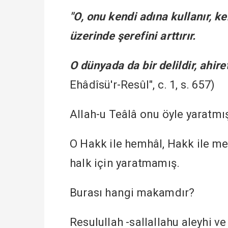
"O, onu kendi adına kullanır, ke
üzerinde şerefini arttırır.
O dünyada da bir delildir, ahiret
Ehâdîsü'r-Resûl", c. 1, s. 657)
Allah-u Teâlâ onu öyle yaratmış
O Hakk ile hemhâl, Hakk ile me
halk için yaratmamış.
Burası hangi makamdır?
Resulullah -sallallahu aleyhi v