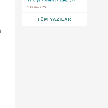
Terbiye - Asalet - Edep (7)
1 Kasım 2024
TÜM YAZILAR
i