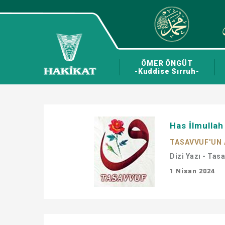
ÖMER ÖNGÜT
-Kuddise Sırruh-
Has İlmullah
TASAVVUF'UN 
Dizi Yazı - Tas
1 Nisan 2024