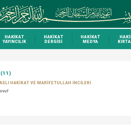
HAKİKAT
HAKİKAT
HAKİKAT
HAKİ
YAYINCILIK
DERGİSİ
MEDYA
KIRTA
 (11)
ASLI HAKİKAT VE MARİFETULLAH İNCİLERİ
avvuf