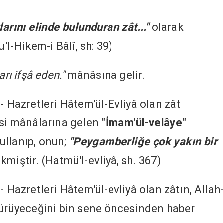
larını elinde bulunduran zât..."
olarak
u'l-Hikem-i Bâlî, sh: 39)
ları ifşâ eden."
mânâsına gelir.
- Hazretleri Hâtem'ül-Evliyâ olan zât
isi mânâlarına gelen
"İmam'ül-velâye"
kullanıp, onun;
"Peygamberliğe çok yakın bir
kmiştir. (Hatmü'l-evliyâ, sh. 367)
- Hazretleri Hâtem'ül-evliyâ olan zâtın, Allah
yürüyeceğini bin sene öncesinden haber