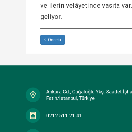
velilerin velâyetinde vasıta va
geliyor.
Önceki
Ankara Cd., Cağaloğlu Ykş. Saadet İşh
Fatih/İstanbul, Türkiye
0212 511 21 41