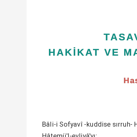
TASA
HAKİKAT VE M
Has
Bâli-i Sofyavî -kuddise sırruh- 
Hâtemü'l-evliyâ'yı: