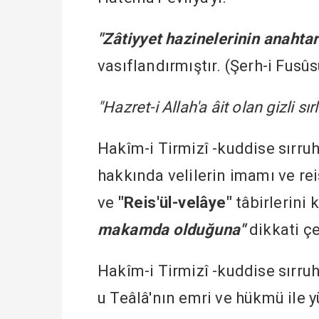
"Zâtiyyet hazinelerinin anahtar
vasıflandırmıştır. (Şerh-i Fusûs
"Hazret-i Allah'a âit olan gizli sır
Hakîm-i Tirmizî -kuddise sırruh
hakkında velilerin imamı ve re
ve
"Reis'ül-velâye"
tâbirlerini 
makamda olduğuna"
dikkati çe
Hakîm-i Tirmizî -kuddise sırruh
u Teâlâ'nın emri ve hükmü ile 