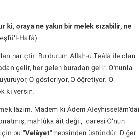
r ki, oraya ne yakın bir melek sızabilir, ne
eşfü'l-Hafâ)
an hariçtir. Bu durum Allah-u Teâlâ ile olan
dan gelir, her gelen buradan gelir. O'nunla
uyuruyor, O gösteriyor, O öğretiyor. O
k ki versin.
memek lâzım. Madem ki Âdem Aleyhisselâm'da
onatmış, mahlûka âit değil, idaresi O'nun
 için bu
"Velâyet"
hepsinden üstündür. Diğer