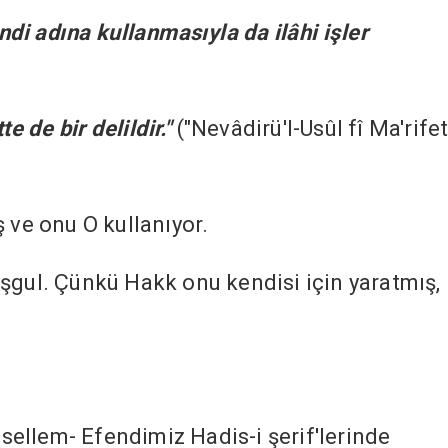
ndi adına kullanmasıyla da ilâhi işler
te de bir delildir."
("Nevâdirü'l-Usûl fî Ma'rifet
 ve onu O kullanıyor.
şgul. Çünkü Hakk onu kendisi için yaratmış,
e sellem- Efendimiz Hadis-i şerif'lerinde