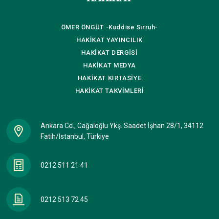
ÖMER ÖNGÜT
-Kuddise Sırruh-
HAKİKAT
YAYINCILIK
HAKİKAT
DERGİSİ
HAKİKAT
MEDYA
HAKİKAT
KIRTASİYE
HAKİKAT
TAKVİMLERİ
Ankara Cd., Cağaloğlu Ykş. Saadet İşhan 28/1, 34112
Fatih/İstanbul, Türkiye
0212 511 21 41
0212 513 72 45