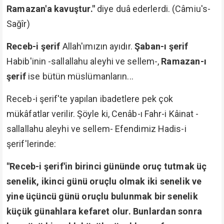
Ramazan'a kavuştur."
diye duâ ederlerdi. (Câmiu's-
Sağîr)
Receb-i şerif
Allah'ımızın ayıdır.
Şaban-ı şerif
Habib'inin -sallallahu aleyhi ve sellem-,
Ramazan-ı
şerif
ise bütün müslümanların...
Receb-i şerif'te yapılan ibadetlere pek çok
mükâfatlar verilir. Şöyle ki, Cenâb-ı Fahr-i Kâinat -
sallallahu aleyhi ve sellem- Efendimiz Hadis-i
şerif'lerinde:
"Receb-i şerif'in birinci gününde oruç tutmak üç
senelik, ikinci günü oruçlu olmak iki senelik ve
yine üçüncü günü oruçlu bulunmak bir senelik
küçük günahlara kefaret olur. Bunlardan sonra