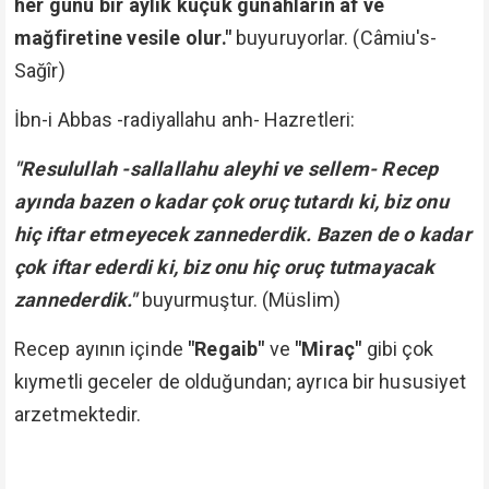
her günü bir aylık küçük günahların af ve
mağfiretine vesile olur."
buyuruyorlar. (Câmiu's-
Sağîr)
İbn-i Abbas -radiyallahu anh- Hazretleri:
"Resulullah -sallallahu aleyhi ve sellem- Recep
ayında bazen o kadar çok oruç tutardı ki, biz onu
hiç iftar etmeyecek zannederdik. Bazen de o kadar
çok iftar ederdi ki, biz onu hiç oruç tutmayacak
zannederdik."
buyurmuştur. (Müslim)
Recep ayının içinde
"Regaib"
ve
"Miraç"
gibi çok
kıymetli geceler de olduğundan; ayrıca bir hususiyet
arzetmektedir.