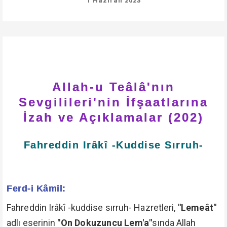
1 Haziran 2023
Allah-u Teâlâ'nın
Sevgilileri'nin İfşaatlarına
İzah ve Açıklamalar (202)
Fahreddin Irâkî -Kuddise Sırruh-
Ferd-i Kâmil:
Fahreddin Irâkî -kuddise sırruh- Hazretleri,
"Lemeât"
adlı eserinin
"On Dokuzuncu Lem'a"
sında Allah