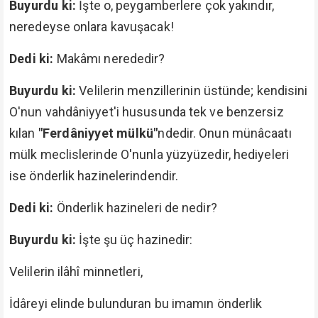
Buyurdu ki:
İşte o, peygamberlere çok yakındır,
neredeyse onlara kavuşacak!
Dedi ki:
Makâmı nerededir?
Buyurdu ki:
Velilerin menzillerinin üstünde; kendisini
O'nun vahdâniyyet'i hususunda tek ve benzersiz
kılan
"Ferdâniyyet mülkü"
ndedir. Onun münâcaatı
mülk meclislerinde O'nunla yüzyüzedir, hediyeleri
ise önderlik hazinelerindendir.
Dedi ki:
Önderlik hazineleri de nedir?
Buyurdu ki:
İşte şu üç hazinedir:
Velilerin ilâhî minnetleri,
İdâreyi elinde bulunduran bu imamın önderlik