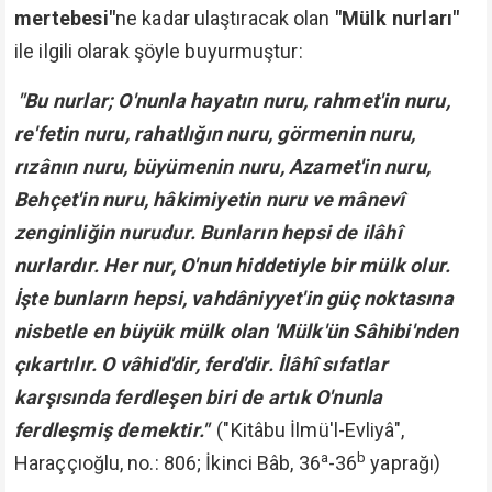
mertebesi"
ne kadar ulaştıracak olan
"Mülk nurları"
ile ilgili olarak şöyle buyurmuştur:
"Bu nurlar; O'nunla hayatın nuru, rahmet'in nuru,
re'fetin nuru, rahatlığın nuru, görmenin nuru,
rızânın nuru, büyümenin nuru, Azamet'in nuru,
Behçet'in nuru, hâkimiyetin nuru ve mânevî
zenginliğin nurudur. Bunların hepsi de ilâhî
nurlardır. Her nur, O'nun hiddetiyle bir mülk olur.
İşte bunların hepsi, vahdâniyyet'in güç noktasına
nisbetle en büyük mülk olan 'Mülk'ün Sâhibi'nden
çıkartılır. O vâhid'dir, ferd'dir. İlâhî sıfatlar
karşısında ferdleşen biri de artık O'nunla
ferdleşmiş demektir."
("Kitâbu İlmü'l-Evliyâ",
a
b
Haraççıoğlu, no.: 806; İkinci Bâb, 36
-36
yaprağı)