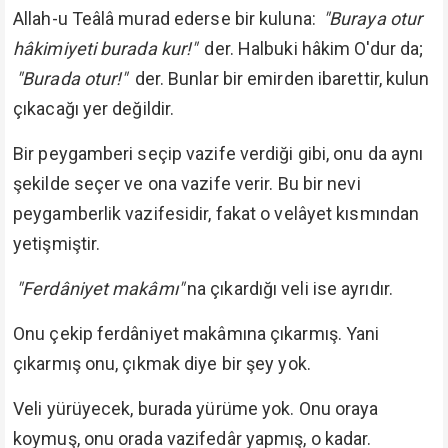
Allah-u Teâlâ murad ederse bir kuluna:
"Buraya otur
hâkimiyeti burada kur!"
der. Halbuki hâkim O'dur da;
"Burada otur!"
der. Bunlar bir emirden ibarettir, kulun
çıkacağı yer değildir.
Bir peygamberi seçip vazife verdiği gibi, onu da aynı
şekilde seçer ve ona vazife verir. Bu bir nevi
peygamberlik vazifesidir, fakat o velâyet kısmından
yetişmiştir.
"Ferdâniyet makâmı"
na çıkardığı veli ise ayrıdır.
Onu çekip ferdâniyet makâmına çıkarmış. Yani
çıkarmış onu, çıkmak diye bir şey yok.
Veli yürüyecek, burada yürüme yok. Onu oraya
koymuş, onu orada vazifedâr yapmış, o kadar.