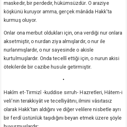
maskedir, bir perdedir, hükümsüzdür. O araziye
köşkünü kuruyor amma, gerçek mânâda Hakk'ta
kurmuş oluyor.
Onlar ona merbut oldukları için, ona verdiği nur onlara
aksetmiştir, o nurdan ziya almışlardır, o nur ile
nurlanmışlardır, o nur sayesinde o akisle
kurtulmuşlardır. Onda tecellî ettiği için, o nurun akisi
ötekilerde bir cazibe husule getirmiştir.
•
Hakîm et-Tirmizî -kuddise sırruh- Hazretleri, Hâtem-i
veli'nin terakkiyât ve tecelliyâtını, ilmini vâsıtasız
olarak Hakk'tan aldığını ve diğer velilere nisbetle ayrı
bir ferdî üstünlük taşıdığını beyan etmek üzere şöyle
buyurmuşlardır: