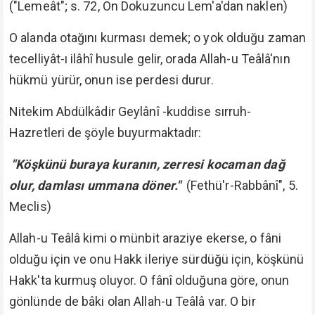
("Lemeât"; s. 72, On Dokuzuncu Lem'a'dan naklen)
O alanda otağını kurması demek; o yok olduğu zaman
tecelliyât-ı ilâhî husule gelir, orada Allah-u Teâlâ'nın
hükmü yürür, onun ise perdesi durur.
Nitekim Abdülkâdir Geylânî -kuddise sırruh-
Hazretleri de şöyle buyurmaktadır:
"Köşkünü buraya kuranın, zerresi kocaman dağ
olur, damlası ummana döner."
(Fethü'r-Rabbânî", 5.
Meclis)
Allah-u Teâlâ kimi o münbit araziye ekerse, o fâni
olduğu için ve onu Hakk ileriye sürdüğü için, köşkünü
Hakk'ta kurmuş oluyor. O fânî olduğuna göre, onun
gönlünde de bâki olan Allah-u Teâlâ var. O bir