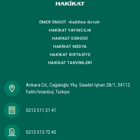
ÖMER ÖNGÜT
-Kuddise Sırruh-
HAKİKAT
YAYINCILIK
HAKİKAT
DERGİSİ
HAKİKAT
MEDYA
HAKİKAT
KIRTASİYE
HAKİKAT
TAKVİMLERİ
Ankara Cd., Cağaloğlu Ykş. Saadet İşhan 28/1, 34112
Fatih/İstanbul, Türkiye
0212 511 21 41
0212 513 72 45