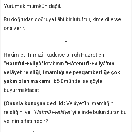
Yürümek mümkün değil.
Bu doğrudan doğruya ilâhî bir lütuftur, kime dilerse
ona verir.
•
Hakîm et-Tirmizî -kuddise sırruh Hazretleri
"Hatm'ül-Evliyâ"
kitabının
"Hâtemü'l-Evliyâ'nın
velâyet reisliği, imamlığı ve peygamberliğe çok
yakın olan makamı"
bölümünde ise şöyle
buyurmaktadır:
{Onunla konuşan dedi ki:
Velâyet'in imamlığını,
reisliğini ve
"Hatmü'l-velâye"
yi elinde bulunduran bu
velinin sıfatı nedir?