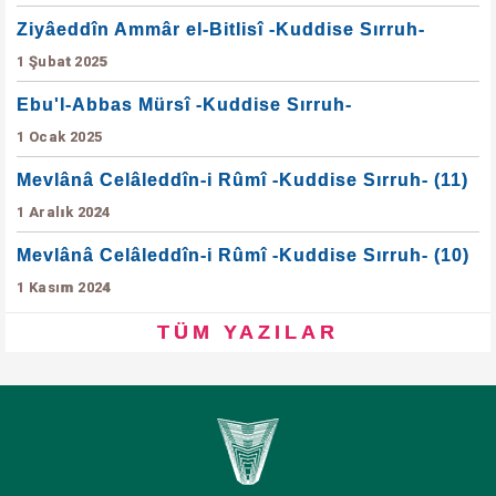
Ziyâeddîn Ammâr el-Bitlisî -Kuddise Sırruh-
1 Şubat 2025
Ebu'l-Abbas Mürsî -Kuddise Sırruh-
1 Ocak 2025
Mevlânâ Celâleddîn-i Rûmî -Kuddise Sırruh- (11)
1 Aralık 2024
Mevlânâ Celâleddîn-i Rûmî -Kuddise Sırruh- (10)
1 Kasım 2024
TÜM YAZILAR