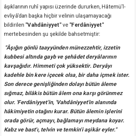
âşıklarının ruhî yapısı üzerinde dururken, Hâtemü'l-
evliyâ'dan başka hiçbir velinin ulaşamayacağı
bildirilen
"Vahdâniyyet"
ve
"Ferdâniyyet"
mertebesinden şu şekilde bahsetmiştir:
"Âşığın gönlü taayyünden münezzehtir, izzetin
kubbesi altında gayb ve şehâdet deryâlarının
kavşağıdır. Himmeti çok yüksektir. Deryâyı
kadehle bin kere içecek olsa, bir daha içmek ister.
Son derece genişliğinden dolayı bütün âleme
sığmaz, bilâkis bütün âlem ona karşı görünmez
olur. 'Ferdâniyyet'in, 'Vahdâniyyet'in alanında
hâkimiyetin otağını kurar. Bütün âlemin işlerini
orada görür, açmayı, bağlamayı meydana koyar.
Kabz ve bast'ı, telvin ve temkin'i aşikâr eyler."