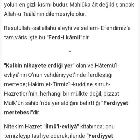
yolun en gizli kısmı budur. Mahlûka âit değildir, ancak
Allah-u Teâlâ'nın dilemesiyle olur.
Resulullah -sallallahu aleyhi ve sellem- Efendimiz'e
tam vâris işte bu
"Ferd-i kâmil"
dir.
•
"Kalbin nihayete erdiği yer"
olan ve Hâtemü'l-
evliyâ'nın O'nun vahdâniyyet'inde ferdleştiği
mertebe; Hakîm et-Tirmizî -kuddise sırruh-
Hazretleri'nin, herhangi bir mülkte değil, bizzat
Mülk'ün sâhibi'nde yer aldığını belirttiği
"Ferdiyyet
mertebesi"
dir.
Nitekim Hazret
"İlmü'l-evliyâ"
kitabında; onu
temizleyip tasfiye ederek, ileride
"Ferdiyyet