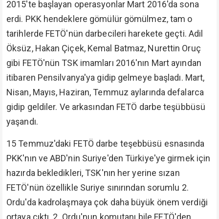
2015'te başlayan operasyonlar Mart 2016'da sona
erdi. PKK hendeklere gömülür gömülmez, tam o
tarihlerde FETÖ'nün darbecileri harekete geçti. Adil
Öksüz, Hakan Çiçek, Kemal Batmaz, Nurettin Oruç
gibi FETÖ'nün TSK imamları 2016'nın Mart ayından
itibaren Pensilvanya'ya gidip gelmeye başladı. Mart,
Nisan, Mayıs, Haziran, Temmuz aylarında defalarca
gidip geldiler. Ve arkasından FETÖ darbe teşübbüsü
yaşandı.
15 Temmuz'daki FETÖ darbe teşebbüsü esnasında
PKK'nın ve ABD'nin Suriye'den Türkiye'ye girmek için
hazırda bekledikleri, TSK'nın her yerine sızan
FETÖ'nün özellikle Suriye sınırından sorumlu 2.
Ordu'da kadrolaşmaya çok daha büyük önem verdiği
ortaya çıktı. 2. Ordu'nun komutanı bile FETÖ'den