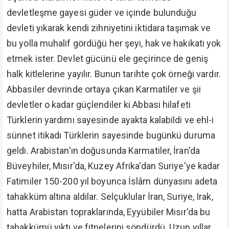
devletleşme gayesi güder ve içinde bulunduğu
devleti yıkarak kendi zihniyetini iktidara taşımak ve
bu yolla muhalif gördüğü her şeyi, hak ve hakikati yok
etmek ister. Devlet gücünü ele geçirince de geniş
halk kitlelerine yayılır. Bunun tarihte çok örneği vardır.
Abbasiler devrinde ortaya çıkan Karmatiler ve şii
devletler o kadar güçlendiler ki Abbasi hilafeti
Türklerin yardımı sayesinde ayakta kalabildi ve ehl-i
sünnet itikadı Türklerin sayesinde bugünkü duruma
geldi. Arabistan'ın doğusunda Karmatiler, İran'da
Büveyhiler, Mısır'da, Kuzey Afrika'dan Suriye'ye kadar
Fatimiler 150-200 yıl boyunca İslâm dünyasını adeta
tahakküm altına aldılar. Selçuklular İran, Suriye, Irak,
hatta Arabistan topraklarında, Eyyübiler Mısır'da bu
tahakkümü yıktı ve fitnelerini söndürdü. Uzun yıllar