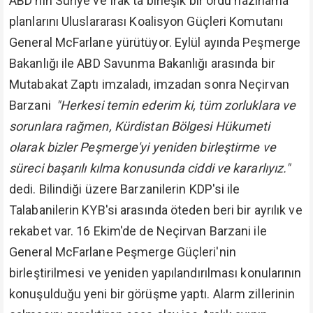
ABD'nin Suriye ve Irak'ta birleşik bir ordu hazırlama
planlarını Uluslararası Koalisyon Güçleri Komutanı
General McFarlane yürütüyor. Eylül ayında Peşmerge
Bakanlığı ile ABD Savunma Bakanlığı arasında bir
Mutabakat Zaptı imzaladı, imzadan sonra Neçirvan
Barzani
"Herkesi temin ederim ki, tüm zorluklara ve
sorunlara rağmen, Kürdistan Bölgesi Hükumeti
olarak bizler Peşmerge'yi yeniden birleştirme ve
süreci başarılı kılma konusunda ciddi ve kararlıyız."
dedi. Bilindiği üzere Barzanilerin KDP'si ile
Talabanilerin KYB'si arasında öteden beri bir ayrılık ve
rekabet var. 16 Ekim'de de Neçirvan Barzani ile
General McFarlane Peşmerge Güçleri'nin
birleştirilmesi ve yeniden yapılandırılması konularının
konuşulduğu yeni bir görüşme yaptı. Alarm zillerinin