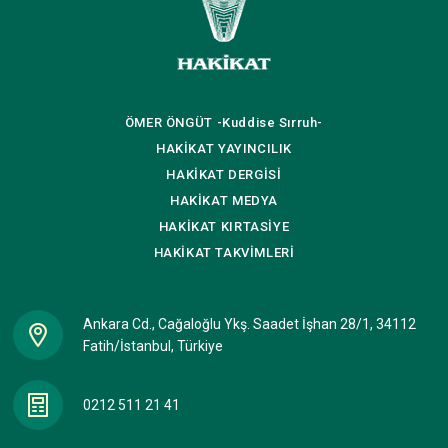
ÖMER ÖNGÜT
-Kuddise Sırruh-
HAKİKAT
YAYINCILIK
HAKİKAT
DERGİSİ
HAKİKAT
MEDYA
HAKİKAT
KIRTASİYE
HAKİKAT
TAKVİMLERİ
Ankara Cd., Cağaloğlu Ykş. Saadet İşhan 28/1, 34112
Fatih/İstanbul, Türkiye
0212 511 21 41