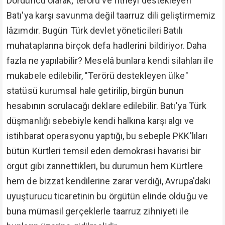
Dördüncü olarak; terörü ve fitneyi destekleyen
Batı'ya karşı savunma değil taarruz dili geliştirmemiz
lâzımdır. Bugün Türk devlet yöneticileri Batılı
muhataplarına birçok defa hadlerini bildiriyor. Daha
fazla ne yapılabilir? Meselâ bunlara kendi silahları ile
mukabele edilebilir, "Terörü destekleyen ülke"
statüsü kurumsal hale getirilip, birgün bunun
hesabının sorulacağı deklare edilebilir. Batı'ya Türk
düşmanlığı sebebiyle kendi halkına karşı algı ve
istihbarat operasyonu yaptığı, bu sebeple PKK'lıları
bütün Kürtleri temsil eden demokrasi havarisi bir
örgüt gibi zannettikleri, bu durumun hem Kürtlere
hem de bizzat kendilerine zarar verdiği, Avrupa'daki
uyuşturucu ticaretinin bu örgütün elinde olduğu ve
buna mümasil gerçeklerle taarruz zihniyeti ile