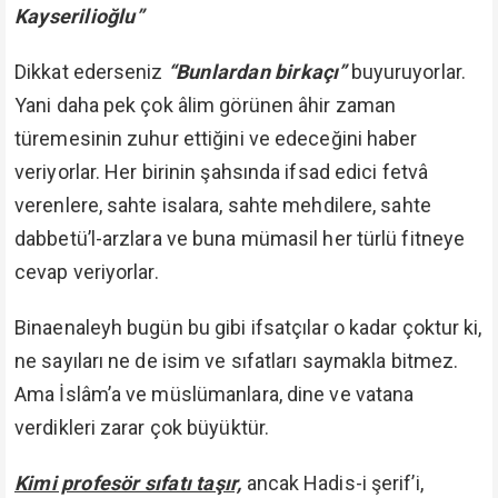
Kayserilioğlu”
Dikkat ederseniz
“Bunlardan birkaçı”
buyuruyorlar.
Yani daha pek çok âlim görünen âhir zaman
türemesinin zuhur ettiğini ve edeceğini haber
veriyorlar. Her birinin şahsında ifsad edici fetvâ
verenlere, sahte isalara, sahte mehdilere, sahte
dabbetü’l-arzlara ve buna mümasil her türlü fitneye
cevap veriyorlar.
Binaenaleyh bugün bu gibi ifsatçılar o kadar çoktur ki,
ne sayıları ne de isim ve sıfatları saymakla bitmez.
Ama İslâm’a ve müslümanlara, dine ve vatana
verdikleri zarar çok büyüktür.
Kimi profesör sıfatı taşır,
ancak Hadis-i şerif’i,