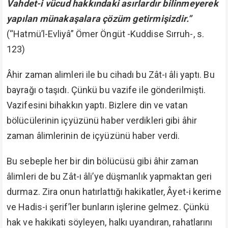
Vahdet-i vücud hakkındaki asırlardır bilinmeyerek
yapılan münakaşalara çözüm getirmişizdir.”
(“Hatmü’l-Evliyâ” Ömer Öngüt -Kuddise Sırruh-, s.
123)
Âhir zaman alimleri ile bu cihadı bu Zât-ı âli yaptı. Bu
bayrağı o taşıdı. Çünkü bu vazife ile gönderilmişti.
Vazifesini bihakkın yaptı. Bizlere din ve vatan
bölücülerinin içyüzünü haber verdikleri gibi âhir
zaman âlimlerinin de içyüzünü haber verdi.
Bu sebeple her bir din bölücüsü gibi âhir zaman
âlimleri de bu Zât-ı âli’ye düşmanlık yapmaktan geri
durmaz. Zira onun hatırlattığı hakikatler, Âyet-i kerime
ve Hadis-i şerif’ler bunların işlerine gelmez. Çünkü
hak ve hakikati söyleyen, halkı uyandıran, rahatlarını