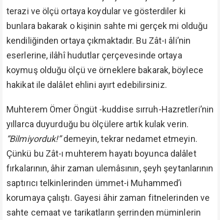
terazi ve ölçü ortaya koydular ve gösterdiler ki
bunlara bakarak o kişinin sahte mi gerçek mi olduğu
kendiliğinden ortaya çıkmaktadır. Bu Zât-ı âli’nin
eserlerine, ilâhî hudutlar çerçevesinde ortaya
koymuş olduğu ölçü ve örneklere bakarak, böylece
hakikat ile dalâlet ehlini ayırt edebilirsiniz.
Muhterem Ömer Öngüt -kuddise sırruh-Hazretleri’nin
yıllarca duyurduğu bu ölçülere artık kulak verin.
“Bilmiyorduk!”
demeyin, tekrar nedamet etmeyin.
Çünkü bu Zât-ı muhterem hayatı boyunca dalâlet
fırkalarının, âhir zaman ulemâsının, şeyh şeytanlarının
saptırıcı telkinlerinden ümmet-i Muhammed’i
korumaya çalıştı. Gayesi âhir zaman fitnelerinden ve
sahte cemaat ve tarikatların şerrinden müminlerin