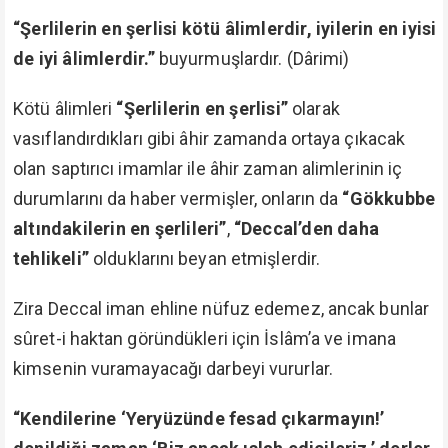
“Şerlilerin en şerlisi kötü âlimlerdir, iyilerin en iyisi
de iyi âlimlerdir.”
buyurmuşlardır. (Dârimi)
Kötü âlimleri
“Şerlilerin en şerlisi”
olarak
vasıflandırdıkları gibi âhir zamanda ortaya çıkacak
olan saptırıcı imamlar ile âhir zaman alimlerinin iç
durumlarını da haber vermişler, onların da
“Gökkubbe
altındakilerin en şerlileri”
,
“Deccal’den daha
tehlikeli”
olduklarını beyan etmişlerdir.
Zira Deccal iman ehline nüfuz edemez, ancak bunlar
sûret-i haktan göründükleri için İslâm’a ve imana
kimsenin vuramayacağı darbeyi vururlar.
“Kendilerine ‘Yeryüzünde fesad çıkarmayın!’