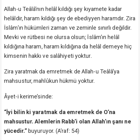
Allah-u Teâlâ’nın helâl kıldığı şey kıyamete kadar
helâldir, haram kıldığı şey de ebediyyen haramdır. Zira
İslâm’ın hükümleri zaman ve zeminle sınırlı değildir.
Mevki ve rütbesi ne olursa olsun; İslâm’ın helâl
kıldığına haram, haram kıldığına da helâl demeye hiç
kimsenin hakkı ve salâhiyeti yoktur.
Zira yaratmak da emretmek de Allah-u Teâlâ’ya
mahsustur, mahlûkun hükmü yoktur.
Âyet-i kerime’sinde:
“İyi bilin ki yaratmak da emretmek de O’na
mahsustur. Alemlerin Rabb’i olan Allah’ın şanı ne
yücedir.”
buyuruyor. (A’raf: 54)