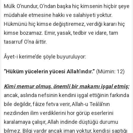
Mülk O’nundur, O’ndan başka hiç kimsenin hiçbir şeye
müdahale etmesine hakkı ve salahiyeti yoktur.
Hükmünü hiç kimse değiştiremez, verdiği kararı hiç
kimse bozamaz. Emir, yasak, tedbir ve idare, tam
tasarruf O’na âittir.
Âyet-i kerime’de şöyle buyuruluyor:
“Hüküm yücelerin yücesi Allah’ındır.”
(Mümin: 12)
Kimi memur olmuş, önemli bir makamı işgal etmiş;
ancak, aslında nefsinin kendini işgal ettiğinin farkında
bile değildir, fâize fetva verir, Allah-u Teâlâ’nın
nezdinden ilim verdiklerini hor görüp eserlerini
karalamaya çalışır, Allah indinde düştüğü durumu
bilmez. Bilgi vardır ancak iman yoktur, kendisi saptığı