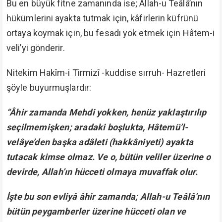
Bu en büyük fitne zamanında ise; Allah-u Teâlâ’nın
hükümlerini ayakta tutmak için, kâfirlerin küfrünü
ortaya koymak için, bu fesadı yok etmek için Hâtem-i
veli’yi gönderir.
Nitekim Hakîm-i Tirmizî -kuddise sırruh- Hazretleri
şöyle buyurmuşlardır:
“Âhir zamanda Mehdi yokken, henüz yaklaştırılıp
seçilmemişken; aradaki boşlukta, Hâtemü’l-
velâye’den başka adâleti (hakkâniyeti) ayakta
tutacak kimse olmaz. Ve o, bütün veliler üzerine o
devirde, Allah’ın hücceti olmaya muvaffak olur.
İşte bu son evliyâ âhir zamanda; Allah-u Teâlâ’nın
bütün peygamberler üzerine hücceti olan ve