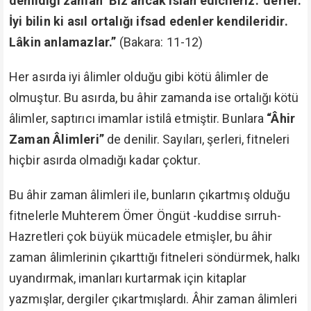
denildiği zaman ‘Biz ancak ıslah edicileriz.’ derler.
İyi bilin ki asıl ortalığı ifsad edenler kendileridir.
Lâkin anlamazlar.”
(Bakara: 11-12)
Her asırda iyi âlimler olduğu gibi kötü âlimler de
olmuştur. Bu asırda, bu âhir zamanda ise ortalığı kötü
âlimler, saptırıcı imamlar istilâ etmiştir. Bunlara
“Âhir
Zaman Âlimleri”
de denilir. Sayıları, şerleri, fitneleri
hiçbir asırda olmadığı kadar çoktur.
Bu âhir zaman âlimleri ile, bunların çıkartmış olduğu
fitnelerle Muhterem Ömer Öngüt -kuddise sırruh-
Hazretleri çok büyük mücadele etmişler, bu âhir
zaman âlimlerinin çıkarttığı fitneleri söndürmek, halkı
uyandırmak, imanları kurtarmak için kitaplar
yazmışlar, dergiler çıkartmışlardı. Âhir zaman âlimleri