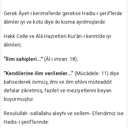
Gerek Âyet-i kerime’lerde gerekse Hadis-i şerif’lerde
âlimler iyi ve kötü diye iki kısma ayrılmışlardır.
Hakk Celle ve Alâ Hazretleri Kur’ân-ı kerim’de iyi
âlimleri;
“İlim sahipleri...”
(Âl-i imran: 18),
“Kendilerine ilim verilenler...”
(Mücâdele: 11) diye
bahsederek övmüş, ilmi ve ilim ehlini müteaddit
defalar zikretmiş, fazilet ve meziyetlerini beyan
buyurmuştur.
Resulullah -sallallahu aleyhi ve sellem- Efendimiz ise
Hadis-i şerif’lerinde: