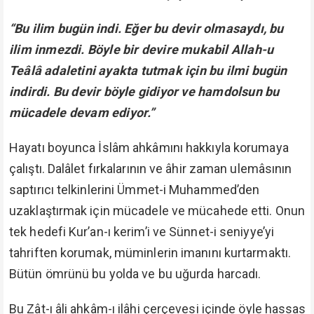
“Bu ilim bugün indi. Eğer bu devir olmasaydı, bu
ilim inmezdi. Böyle bir devire mukabil Allah-u
Teâlâ adaletini ayakta tutmak için bu ilmi bugün
indirdi. Bu devir böyle gidiyor ve hamdolsun bu
mücadele devam ediyor.”
Hayatı boyunca İslâm ahkâmını hakkıyla korumaya
çalıştı. Dalâlet fırkalarının ve âhir zaman ulemâsının
saptırıcı telkinlerini Ümmet-i Muhammed’den
uzaklaştırmak için mücadele ve mücahede etti. Onun
tek hedefi Kur’an-ı kerim’i ve Sünnet-i seniyye’yi
tahriften korumak, müminlerin imanını kurtarmaktı.
Bütün ömrünü bu yolda ve bu uğurda harcadı.
Bu Zât-ı âli ahkâm-ı ilâhi çerçevesi içinde öyle hassas