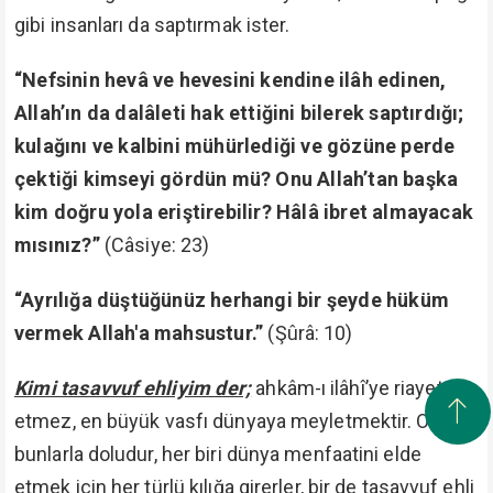
gibi insanları da saptırmak ister.
“Nefsinin hevâ ve hevesini kendine ilâh edinen,
Allah’ın da dalâleti hak ettiğini bilerek saptırdığı;
kulağını ve kalbini mühürlediği ve gözüne perde
çektiği kimseyi gördün mü? Onu Allah’tan başka
kim doğru yola eriştirebilir? Hâlâ ibret almayacak
mısınız?”
(Câsiye: 23)
“Ayrılığa düştüğünüz herhangi bir şeyde hüküm
vermek Allah'a mahsustur.”
(Şûrâ: 10)
Kimi tasavvuf ehliyim der;
ahkâm-ı ilâhî’ye riayet
etmez, en büyük vasfı dünyaya meyletmektir. Ortalık
bunlarla doludur, her biri dünya menfaatini elde
etmek için her türlü kılığa girerler, bir de tasavvuf ehli