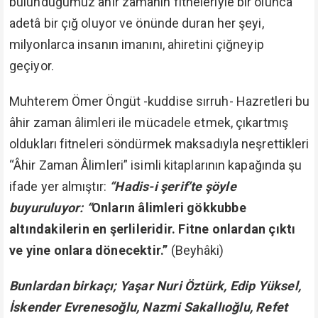
bulunduğumuz âhir zamanın fitneleriyle bir olunca
adetâ bir çığ oluyor ve önünde duran her şeyi,
milyonlarca insanın imanını, ahiretini çiğneyip
geçiyor.
Muhterem Ömer Öngüt -kuddise sırruh- Hazretleri bu
âhir zaman âlimleri ile mücadele etmek, çıkartmış
oldukları fitneleri söndürmek maksadıyla neşrettikleri
“Âhir Zaman Âlimleri” isimli kitaplarının kapağında şu
ifade yer almıştır:
“Hadis-i şerif’te şöyle
buyuruluyor: “
Onların âlimleri gökkubbe
altındakilerin en şerlileridir. Fitne onlardan çıktı
ve yine onlara dönecektir.”
(Beyhâki)
Bunlardan birkaçı; Yaşar Nuri Öztürk, Edip Yüksel,
İskender Evrenesoğlu, Nazmi Sakallıoğlu, Refet