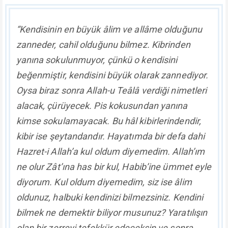
“Kendisinin en büyük âlim ve allâme olduğunu
zanneder, cahil olduğunu bilmez. Kibrinden
yanına sokulunmuyor, çünkü o kendisini
beğenmiştir, kendisini büyük olarak zannediyor.
Oysa biraz sonra Allah-u Teâlâ verdiği nimetleri
alacak, çürüyecek. Pis kokusundan yanına
kimse sokulamayacak. Bu hâl kibirlerindendir,
kibir ise şeytandandır. Hayatımda bir defa dahi
Hazret-i Allah’a kul oldum diyemedim. Allah’ım
ne olur Zât’ına has bir kul, Habib’ine ümmet eyle
diyorum. Kul oldum diyemedim, siz ise âlim
oldunuz, halbuki kendinizi bilmezsiniz. Kendini
bilmek ne demektir biliyor musunuz? Yaratılışın
olan bir zerreyi tefekkür edeceksin ve sonra