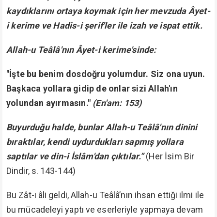
kaydıklarını ortaya koymak için her mevzuda Âyet-
i kerime ve Hadis-i şerif'ler ile izah ve ispat ettik.
Allah-u Teâlâ'nın Âyet-i kerime'sinde:
"İşte bu benim dosdoğru yolumdur. Siz ona uyun.
Başkaca yollara gidip de onlar sizi Allah'ın
yolundan ayırmasın."
(En'am: 153)
Buyurduğu halde, bunlar Allah-u Teâlâ'nın dinini
bıraktılar, kendi uydurdukları sapmış yollara
saptılar ve din-i İslâm'dan çıktılar.”
(Her İsim Bir
Dindir, s. 143-144)
Bu Zât-ı âli geldi, Allah-u Teâlâ’nın ihsan ettiği ilmi ile
bu mücadeleyi yaptı ve eserleriyle yapmaya devam