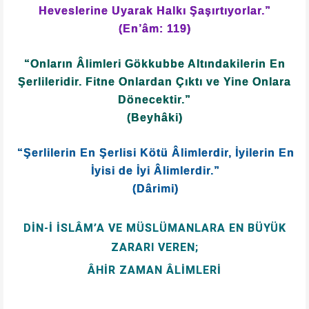
Heveslerine Uyarak Halkı Şaşırtıyorlar.”
(En’âm: 119)
“Onların Âlimleri Gökkubbe Altındakilerin En
Şerlileridir. Fitne Onlardan Çıktı ve Yine Onlara
Dönecektir.”
(Beyhâki)
“Şerlilerin En Şerlisi Kötü Âlimlerdir, İyilerin En
İyisi de İyi Âlimlerdir.”
(Dârimi)
DIN-I İSLÂM’A VE MÜSLÜMANLARA EN BÜYÜK
ZARARI VEREN;
ÂHİR ZAMAN ÂLİMLERİ