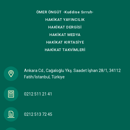
ÖMER ÖNGÜT
-Kuddise Sırruh-
HAKİKAT
YAYINCILIK
HAKİKAT
DERGİSİ
HAKİKAT
MEDYA
HAKİKAT
KIRTASİYE
HAKİKAT
TAKVİMLERİ
Ankara Cd., Cağaloğlu Ykş. Saadet İşhan 28/1, 34112
Fatih/İstanbul, Türkiye
0212 511 21 41
0212 513 72 45