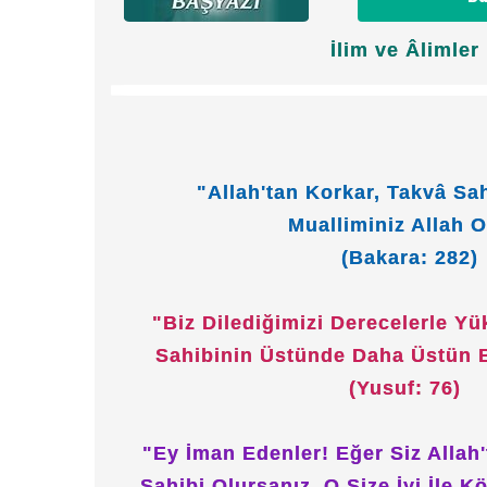
İlim ve Âlimler
"Allah'tan Korkar, Takvâ Sa
Mualliminiz Allah O
(Bakara: 282)
"Biz Dilediğimizi Derecelerle Yük
Sahibinin Üstünde Daha Üstün Bi
(Yusuf: 76)
"Ey İman Edenler! Eğer Siz Allah
Sahibi Olursanız, O Size İyi İle K