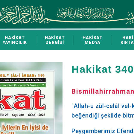
HAKİKAT
HAKİKAT
HAKİKAT
HAKİ
YAYINCILIK
DERGİSİ
MEDYA
KIRTA
Hakikat 340
Bismillahirrahman
"Allah-u zül-celâl vel
beğendiği şekilde bi
Peygamberimiz Efendi