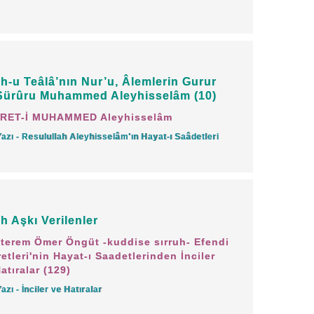
i bir hocadan medreseden tahsil
eri vehbîdir, doğrudan doğruya Hazret-i
yhisselâm'dan gelir. Yani halka muhtaç
ah-u Teâlâ’nın Nur’u, Âlemlerin Gurur
Sürûru Muhammed Aleyhisselâm (10)
RET-İ MUHAMMED Aleyhisselâm
 bu âlemin en faziletlisidir. Allah-u Teâlâ
Yazı - Resulullah Aleyhisselâm'ın Hayat-ı Saâdetleri
 ilimden hakiki nasibini almış âlimlerin
arak Âyet-i kerime'sinde onlardan haber
ah Aşkı Verilenler
anlar 'O'na inandık, hepsi Rabb'imizin
terem Ömer Öngüt -kuddise sırruh- Efendi
etleri'nin Hayat-ı Saadetlerinden İnciler
Bunu ancak akl-ı selim sahipleri
atıralar (129)
mrân: 7)
Yazı - İnciler ve Hatıralar