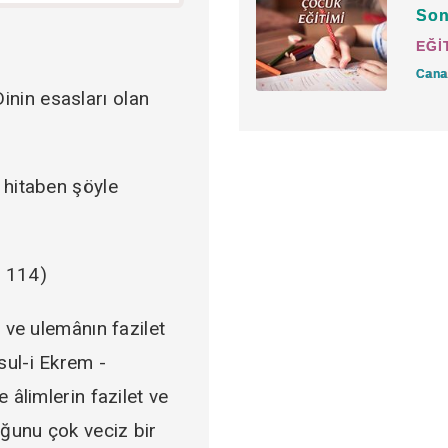
Son
Sadece öğrenmekle ikti
EĞİ
tatbik etmeli, hem de in
Cana
 Dinin esasları olan
Hülâsa her hâl ve ahval
 hitaben şöyle
Âlimin veliye ihtiyacı ç
Âlim cahil insanları, vel
 114)
Velileri Hakk yetiştirir,
n ve ulemânın fazilet
Veliyi terbiye eden de 
sul-i Ekrem -
Aleyhisselâm'dır.
 âlimlerin fazilet ve
uğunu çok veciz bir
Baki esselâmü aleyküm,