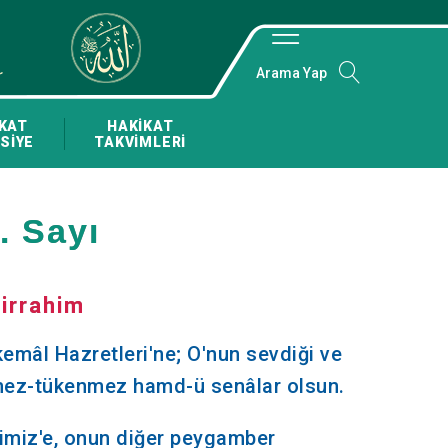
Arama Yap
KAT
HAKİKAT
SİYE
TAKVİMLERİ
. Sayı
irrahim
-kemâl Hazretleri'ne; O'nun sevdiği ve
tmez-tükenmez hamd-ü senâlar olsun.
miz'e, onun diğer peygamber