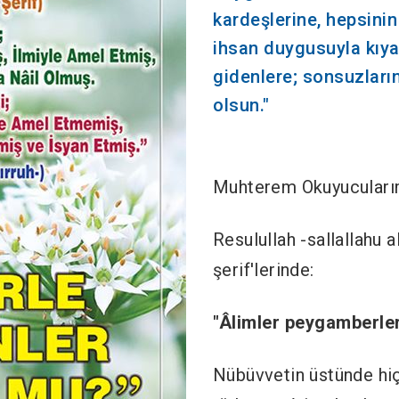
kardeşlerine, hepsinin
ihsan duygusuyla kıya
gidenlere; sonsuzları
olsun."
Muhterem Okuyucuları
Resulullah -sallallahu 
şerif'lerinde:
"Âlimler peygamberleri
Nübüvvetin üstünde hiç