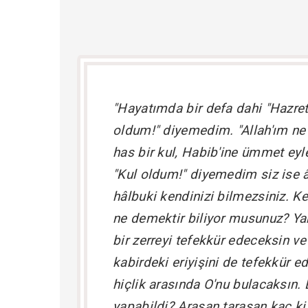
"Hayatımda bir defa dahi "Hazret-
oldum!" diyemedim. "Allah'ım ne 
has bir kul, Habib'ine ümmet eyl
"Kul oldum!" diyemedim siz ise 
hâlbuki kendinizi bilmezsiniz. K
ne demektir biliyor musunuz? Yar
bir zerreyi tefekkür edeceksin ve
kabirdeki eriyişini de tefekkür e
hiçlik arasında O'nu bulacaksın.
yapabildi? Arasan tarasan kaç kiş