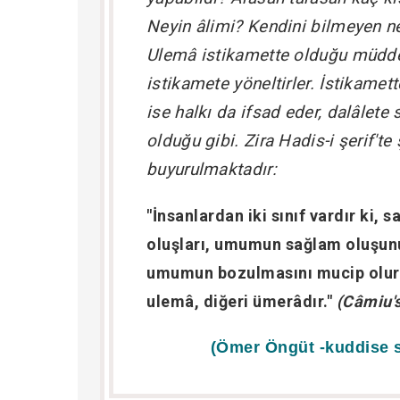
Neyin âlimi? Kendini bilmeyen ney
Ulemâ istikamette olduğu müdde
istikamete yöneltirler. İstikamett
ise halkı da ifsad eder, dalâlete
olduğu gibi. Zira Hadis-i şerif'te
buyurulmaktadır:
"İnsanlardan iki sınıf vardır ki, 
oluşları, umumun sağlam oluşunu
umumun bozulmasını mucip olur. 
ulemâ, diğeri ümerâdır."
(Câmiu's
(Ömer Öngüt -kuddise s