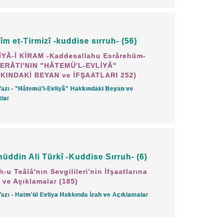
akk'a boyun eğen, Hakk'tan gelen her
sdik eden bu râsih âlimler Kur'an-ı
îm et-Tirmizî -kuddise sırruh- (56)
rdir:
İYÂ-İ KİRAM -Kaddesallahu Esrârehüm-
ERÂTI'NIN "HÂTEMÜ'L-EVLİYÂ"
e derinleşmiş olanlar ve müminler,
KINDAKİ BEYAN ve İFŞAATLARI 252)
den önce indirilene iman ederler."
Yazı - "Hâtemü'l-Evliyâ" Hakkındaki Beyan ve
tlar
llah'a ve O'nun vereceği mükâfâta iman
zaman o mevkiye ve o şöhrete
nüddin Ali Türkî -Kuddise Sırruh- (6)
ar hakiki âlimlerdir.
h-u Teâlâ'nın Sevgilileri'nin İfşaatlarına
 ve Açıklamalar (185)
m'ın canlılığıdır. Dinin esasları olan ilâhi
Yazı - Hatm'ül Evliya Hakkında İzah ve Açıklamalar
.