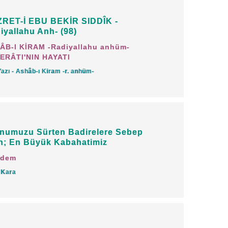
afya gibi, fen gibi...
RET-İ EBU BEKİR SIDDÎK -
iyallahu Anh- (98)
yen ve O'ndan korkmayan, emirlerine
ÂB-I KİRAM -Radiyallahu anhüm-
den kaçınmayan kimselere
"Âlimdir"
ERÂTI'NIN HAYATI
. Mâsiyet işleyene âlim denmez. Zira
Yazı - Ashâb-ı Kiram -r. anhüm-
k korkanlar âlimlerdir. Bunlar
lemâ vasfını kaybetmişlerdir.
'ın nehyettiği şeyler bulunan bir âlim,
numuzu Sürten Badirelere Sebep
n; En Büyük Kabahatimiz
sinden kendisini otomatikman azletmiş
dem
 Kara
muyorsa işin ehli de değildir, sözü de