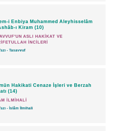
ah Aleyhisselâm'a hitaben şöyle
em-i Enbiya Muhammed Aleyhisselâm
Ashâb-ı Kiram (10)
AVVUF'UN ASLI HAKİKAT VE
mi artır."
(Tâhâ: 114)
İFETULLAH İNCİLERİ
Yazı - Tasavvuf
t-i Allah'a iman etmiş, itaat etmiş,
i ilâhi'de sevilmiş ve rızâya nail olmuş.
mün Hakikati Cenaze İşleri ve Berzah
ret-i Allah'ın ihsan ettiği ilim ile amel
atı (14)
o ilmi benimsemiş, o ilimle
ÂM İLMİHALİ
tmiş.
Yazı - İslâm İlmihali
adıkça onun ilmi diğer maddi ilimlerden