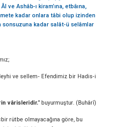
 Âl ve Ashâb-ı kiram'ına, etbâına,
mete kadar onlara tâbi olup izinden
n sonsuzuna kadar salât-ü selâmlar
mız;
aleyhi ve sellem- Efendimiz bir Hadis-i
n vârisleridir."
buyurmuştur. (Buhârî)
bir rütbe olmayacağına göre, bu