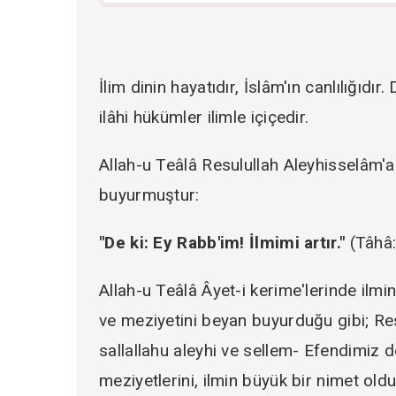
İlim dinin hayatıdır, İslâm'ın canlılığıdır.
ilâhi hükümler ilimle içiçedir.
Allah-u Teâlâ Resulullah Aleyhisselâm'a
buyurmuştur:
"De ki: Ey Rabb'im! İlmimi artır."
(Tâhâ:
Allah-u Teâlâ Âyet-i kerime'lerinde ilmi
ve meziyetini beyan buyurduğu gibi; Re
sallallahu aleyhi ve sellem- Efendimiz de
meziyetlerini, ilmin büyük bir nimet old