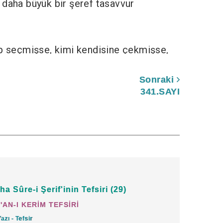
 daha büyük bir şeref tasavvur
ip seçmişse, kimi kendisine çekmişse,
e, Resulullah Aleyhisselâm'ın nûrunu
Sonraki
ar peygamber vârisleridirler.
341.SAYI
Hazret-i Allah'tır.
vâ sahibi olursanız, mualliminiz Allah
ara: 282)
ha Sûre-i Şerif'inin Tefsiri (29)
'AN-I KERİM TEFSİRİ
ah olduğu için ilimleri kesbî değil
Yazı - Tefsir