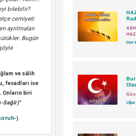
farksız olmuş olur. Coğr
i bilebilir?
HAZ
tçe cemiyeti
Rad
Hazret-i Allah'ı bilme
en ayrılmaları
ASH
riâyet edip nehiylerin
HAZ
 sürükler. Bugün
demek en büyük hatadır
Dizi 
 şöyle
Allah-u Teâlâ'dan en ço
korkmadıklarına göre u
sağlam ve sâlih
Üzerinde Hazret-i Allah
Bur
, fesadları ise
Ola
âlimlik sıfat ve mevki
Onların biri
Gün
olur.
-Sağîr)"
Uğur
Hâl, kâl, fiil ahkâma uy
ırruh-)
söz değildir.