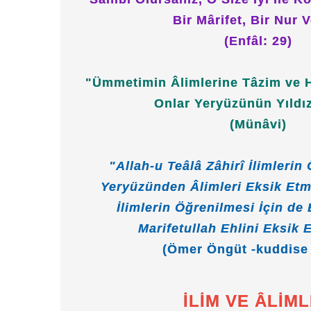
Bir Mârifet, Bir Nur V
(Enfâl: 29)
"Ümmetimin Âlimlerine Tâzim ve H
Onlar Yeryüzünün Yıldızl
(Münâvi)
"Allah-u Teâlâ Zâhirî İlimlerin
Yeryüzünden Âlimleri Eksik Etme
İlimlerin Öğrenilmesi İçin de 
Marifetullah Ehlini Eksik 
(Ömer Öngüt -kuddise 
İLİM VE ÂLİM