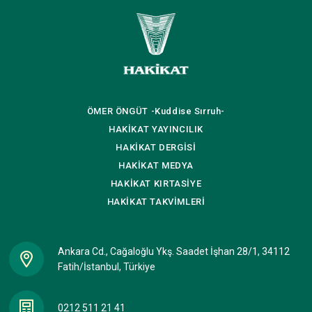
ÖMER ÖNGÜT
-Kuddise Sırruh-
HAKİKAT
YAYINCILIK
HAKİKAT
DERGİSİ
HAKİKAT
MEDYA
HAKİKAT
KIRTASİYE
HAKİKAT
TAKVİMLERİ
Ankara Cd., Cağaloğlu Ykş. Saadet İşhan 28/1, 34112
Fatih/İstanbul, Türkiye
0212 511 21 41