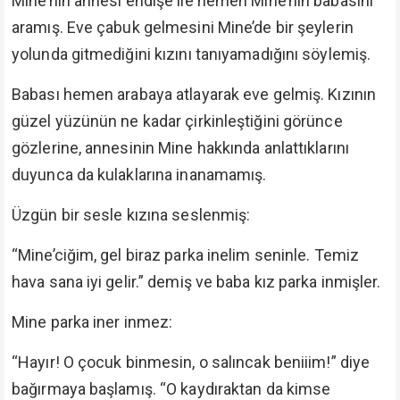
Mine’nin annesi endişe ile hemen Mine’nin babasını
aramış. Eve çabuk gelmesini Mine’de bir şeylerin
yolunda gitmediğini kızını tanıyamadığını söylemiş.
Babası hemen arabaya atlayarak eve gelmiş. Kızının
güzel yüzünün ne kadar çirkinleştiğini görünce
gözlerine, annesinin Mine hakkında anlattıklarını
duyunca da kulaklarına inanamamış.
Üzgün bir sesle kızına seslenmiş:
“Mine’ciğim, gel biraz parka inelim seninle. Temiz
hava sana iyi gelir.” demiş ve baba kız parka inmişler.
Mine parka iner inmez:
“Hayır! O çocuk binmesin, o salıncak beniiim!” diye
bağırmaya başlamış. “O kaydıraktan da kimse